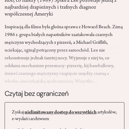
Rób, co należy (1989) Spike’a Lee pozostaje jedną z
najbardziej drapieżnych i trafnych diagnoz
współczesnej Ameryki
Inspiracją dla filmu była głośna sprawa z Howard Beach. Zimą
1986 r. grupa białych napastników zaatakowała czarnych
mężczyzn wychodzących z pizzerii, a Michael Griffith,
uciekając, zginął potrącony przez samochód. Lee nie
rekonstruuje jednak tamtej nocy. Wyjmuje z niej to, co
odsłania mechanizm przemocy: pizzerię, kij baseballowy,
śmierć czarnego mężczyzny i napięcie między czarną a
włosko-amerykańską społecznością. Wszystko…
Czytaj bez ograniczeń
Zyskaj
nielimitowany dostęp do wszystkich
artykułów,
e-wydań i archiwum