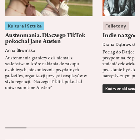
Kultura i Sztuka
Felietony
Austenmania. Dlaczego TikTok
Indie na zgod
pokochał Jane Austen
Diana Dąbrowska
Anna Śliwińska
Pociąg do Darjeeli
Austenmania graniczy dziś niemal z
przypomina, że po
szaleństwem, które nakłania do zakupu
zmienić człowieka d
osobliwych, niekoniecznie przydatnych
przestanie być sta
gadżetów, organizacji przyjęć i cosplayów w
narcystycznym pro
stylu regencji. Dlaczego TikTok pokochał
uniwersum Jane Austen?
Kadry znaki szcze