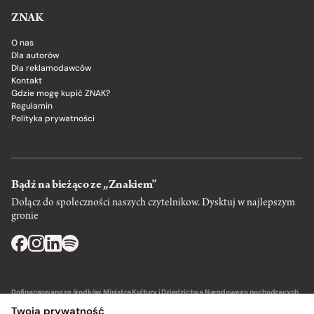
ZNAK
O nas
Dla autorów
Dla reklamodawców
Kontakt
Gdzie mogę kupić ZNAK?
Regulamin
Polityka prywatności
Bądź na bieżąco ze „Znakiem”
Dołącz do społeczności naszych czytelnikow. Dysktuj w najlepszym
gronie
Dofinansowano ze środków Ministra Kultury i Dziedzictwa Narodowego pochodzących
z Funduszu Promocji Kultury – państwowego funduszu celowego.
Twoja prywatność