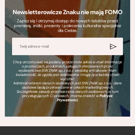
Newsletterowicze Znaku nie mają FOMO
Zapisz się i otrzymaj dostęp do nowych tekstów przed
premierą, zniżki, prezenty i polecenia kulturalne specjalnie
dla Ciebie.
Chcę otrzymywać na podany przeze mnie adres e-mail informacje
o promocjach, produktach, usługach oferowanych przez
wydawnictwo SIW ZNAK sp. z o.o. z siedzibą w Krakowie. Mam
świadomość, że zgoda jest dobrowolna i mogę ją w każdej chwili
wycofać.
Administratorem danych osobowych jest SIW ZNAK sp. z o.o., dane
osobowe będą przetwarzane w celach marketingowych.
Szczegółowe zasady przetwarzania danych osobowych, w tym
przysługujących Ci prawach, można znaleźć w
Polityce
Prywatności
.