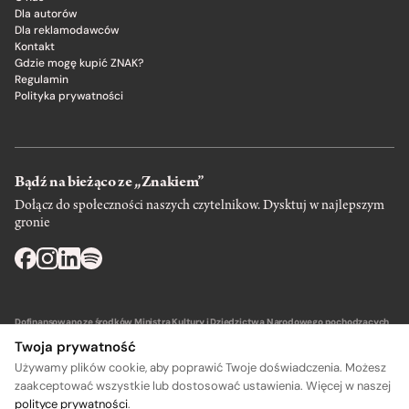
Dla autorów
Dla reklamodawców
Kontakt
Gdzie mogę kupić ZNAK?
Regulamin
Polityka prywatności
Bądź na bieżąco ze „Znakiem”
Dołącz do społeczności naszych czytelnikow. Dysktuj w najlepszym
gronie
Dofinansowano ze środków Ministra Kultury i Dziedzictwa Narodowego pochodzących
z Funduszu Promocji Kultury – państwowego funduszu celowego.
Twoja prywatność
Używamy plików cookie, aby poprawić Twoje doświadczenia. Możesz
zaakceptować wszystkie lub dostosować ustawienia. Więcej w naszej
polityce prywatności
.