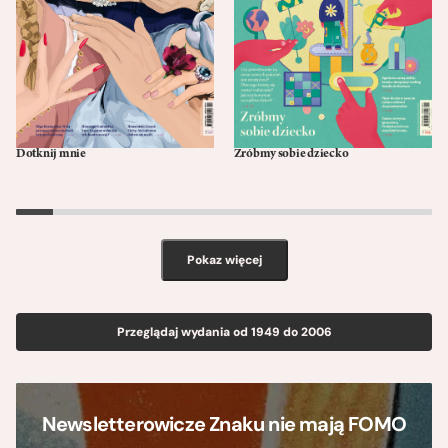
Dotknij mnie
Zróbmy sobie dziecko
02/25
01/25
Pokaz więcej
Przeglądaj wydania od 1949 do 2006
Newsletterowicze Znaku nie mają FOMO