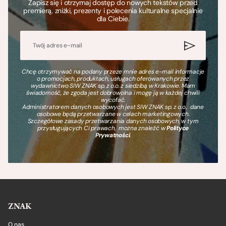
Zapisz się i otrzymaj dostęp do nowych tekstów przed
premierą, zniżki, prezenty i polecenia kulturalne specjalnie
dla Ciebie.
Chcę otrzymywać na podany przeze mnie adres e-mail informacje
o promocjach, produktach, usługach oferowanych przez
wydawnictwo SIW ZNAK sp. z o.o. z siedzibą w Krakowie. Mam
świadomość, że zgoda jest dobrowolna i mogę ją w każdej chwili
wycofać.
Administratorem danych osobowych jest SIW ZNAK sp. z o.o., dane
osobowe będą przetwarzane w celach marketingowych.
Szczegółowe zasady przetwarzania danych osobowych, w tym
przysługujących Ci prawach, można znaleźć w
Polityce
Prywatności
.
ZNAK
O nas