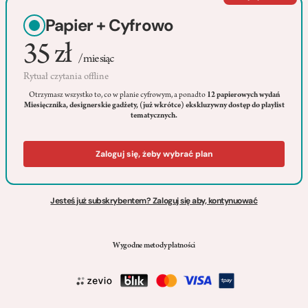
Papier + Cyfrowo
35 zł
/miesiąc
Rytuał czytania offline
Otrzymasz wszystko to, co w planie cyfrowym, a ponadto
12 papierowych wydań
Miesięcznika, designerskie gadżety, (już wkrótce) ekskluzywny dostęp do playlist
tematycznych.
Zaloguj się, żeby wybrać plan
Jesteś już subskrybentem? Zaloguj się aby, kontynuować
Wygodne metody płatności