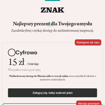
Najlepszy prezent dla Twojego umysłu
Zasubskrybuj i zyskaj dostęp do nielimitowanej inspiracji.
Dostępne od razu
Cyfrowo
15 zł
/miesiąc
Wszystkie treści pod ręką
Nielimitowany dostęp do Miesięcznika w wersji online
oraz wszystkich tekstów z
numerów archiwalnych.
Zaloguj się, żeby wybrać plan
Wersja premium