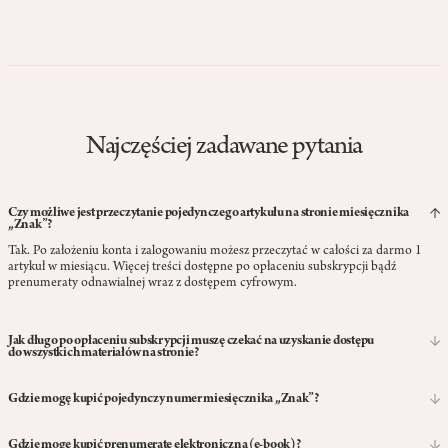
Najczęściej zadawane pytania
Czy możliwe jest przeczytanie pojedynczego artykułu na stronie miesięcznika
„Znak”?
Tak. Po założeniu konta i zalogowaniu możesz przeczytać w całości za darmo 1
artykuł w miesiącu. Więcej treści dostępne po opłaceniu subskrypcji bądź
prenumeraty odnawialnej wraz z dostępem cyfrowym.
Jak długo po opłaceniu subskrypcji muszę czekać na uzyskanie dostępu
do wszystkich materiałów na stronie?
Po zakupie subskrypcji uzyskujesz natychmiastowy dostęp do wszystkich
artykułów ze strony internetowej miesięcznika „Znak” na okres jednego miesiąca.
Gdzie mogę kupić pojedynczy numer miesięcznika „Znak”?
Subskrypcja jest automatycznie odnawiana, ale Ty decydujesz, kiedy ją przerwać.
Pojedyncze numery „Znaku” (nowe i archiwalne) możesz
kupić w naszej
księgarni internetowej
, a wszystkie bieżące wydania znajdziesz w miejscach, które
Gdzie mogę kupić prenumeratę elektroniczną (e-book)?
zebraliśmy tutaj (link do zakładki:
Gdzie kupię Znak?
).