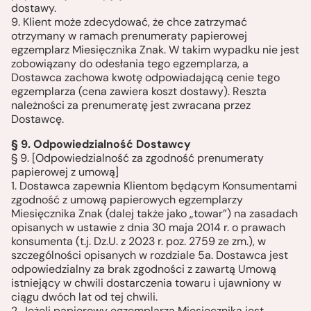
dostawy.
9. Klient może zdecydować, że chce zatrzymać
otrzymany w ramach prenumeraty papierowej
egzemplarz Miesięcznika Znak. W takim wypadku nie jest
zobowiązany do odesłania tego egzemplarza, a
Dostawca zachowa kwotę odpowiadającą cenie tego
egzemplarza (cena zawiera koszt dostawy). Reszta
należności za prenumeratę jest zwracana przez
Dostawcę.
§ 9. Odpowiedzialność Dostawcy
§ 9. [Odpowiedzialność za zgodność prenumeraty
papierowej z umową]
1. Dostawca zapewnia Klientom będącym Konsumentami
zgodność z umową papierowych egzemplarzy
Miesięcznika Znak (dalej także jako „towar”) na zasadach
opisanych w ustawie z dnia 30 maja 2014 r. o prawach
konsumenta (t.j. Dz.U. z 2023 r. poz. 2759 ze zm.), w
szczególności opisanych w rozdziale 5a. Dostawca jest
odpowiedzialny za brak zgodności z zawartą Umową
istniejący w chwili dostarczenia towaru i ujawniony w
ciągu dwóch lat od tej chwili.
2. Jeżeli papierowy egzemplarza Miesięcznika jest