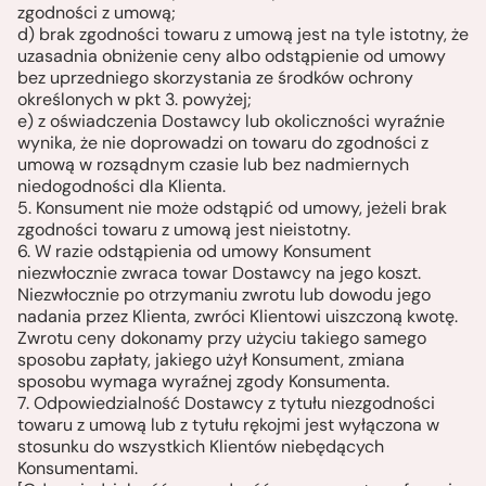
zgodności z umową;
d) brak zgodności towaru z umową jest na tyle istotny, że
uzasadnia obniżenie ceny albo odstąpienie od umowy
bez uprzedniego skorzystania ze środków ochrony
określonych w pkt 3. powyżej;
e) z oświadczenia Dostawcy lub okoliczności wyraźnie
wynika, że nie doprowadzi on towaru do zgodności z
umową w rozsądnym czasie lub bez nadmiernych
niedogodności dla Klienta.
5. Konsument nie może odstąpić od umowy, jeżeli brak
zgodności towaru z umową jest nieistotny.
6. W razie odstąpienia od umowy Konsument
niezwłocznie zwraca towar Dostawcy na jego koszt.
Niezwłocznie po otrzymaniu zwrotu lub dowodu jego
nadania przez Klienta, zwróci Klientowi uiszczoną kwotę.
Zwrotu ceny dokonamy przy użyciu takiego samego
sposobu zapłaty, jakiego użył Konsument, zmiana
sposobu wymaga wyraźnej zgody Konsumenta.
7. Odpowiedzialność Dostawcy z tytułu niezgodności
towaru z umową lub z tytułu rękojmi jest wyłączona w
stosunku do wszystkich Klientów niebędących
Konsumentami.