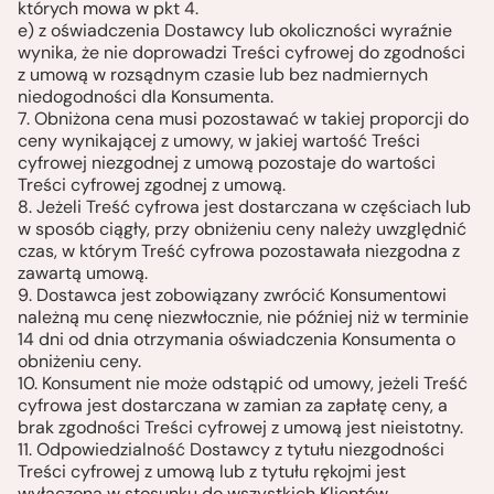
których mowa w pkt 4.
e) z oświadczenia Dostawcy lub okoliczności wyraźnie
wynika, że nie doprowadzi Treści cyfrowej do zgodności
z umową w rozsądnym czasie lub bez nadmiernych
niedogodności dla Konsumenta.
7. Obniżona cena musi pozostawać w takiej proporcji do
ceny wynikającej z umowy, w jakiej wartość Treści
cyfrowej niezgodnej z umową pozostaje do wartości
Treści cyfrowej zgodnej z umową.
8. Jeżeli Treść cyfrowa jest dostarczana w częściach lub
w sposób ciągły, przy obniżeniu ceny należy uwzględnić
czas, w którym Treść cyfrowa pozostawała niezgodna z
zawartą umową.
9. Dostawca jest zobowiązany zwrócić Konsumentowi
należną mu cenę niezwłocznie, nie później niż w terminie
14 dni od dnia otrzymania oświadczenia Konsumenta o
obniżeniu ceny.
10. Konsument nie może odstąpić od umowy, jeżeli Treść
cyfrowa jest dostarczana w zamian za zapłatę ceny, a
brak zgodności Treści cyfrowej z umową jest nieistotny.
11. Odpowiedzialność Dostawcy z tytułu niezgodności
Treści cyfrowej z umową lub z tytułu rękojmi jest
wyłączona w stosunku do wszystkich Klientów