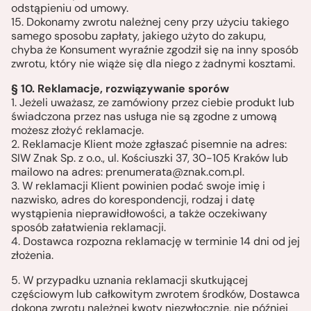
odstąpieniu od umowy.
15. Dokonamy zwrotu należnej ceny przy użyciu takiego
samego sposobu zapłaty, jakiego użyto do zakupu,
chyba że Konsument wyraźnie zgodził się na inny sposób
zwrotu, który nie wiąże się dla niego z żadnymi kosztami.
§ 10. Reklamacje, rozwiązywanie sporów
1. Jeżeli uważasz, ze zamówiony przez ciebie produkt lub
świadczona przez nas usługa nie są zgodne z umową
możesz złożyć reklamacje.
2. Reklamacje Klient może zgłaszać pisemnie na adres:
SIW Znak Sp. z o.o., ul. Kościuszki 37, 30-105 Kraków lub
mailowo na adres:
prenumerata@znak.com.pl
.
3. W reklamacji Klient powinien podać swoje imię i
nazwisko, adres do korespondencji, rodzaj i datę
wystąpienia nieprawidłowości, a także oczekiwany
sposób załatwienia reklamacji.
4. Dostawca rozpozna reklamację w terminie 14 dni od jej
złożenia.
5. W przypadku uznania reklamacji skutkującej
częściowym lub całkowitym zwrotem środków, Dostawca
dokona zwrotu należnej kwoty niezwłocznie, nie później