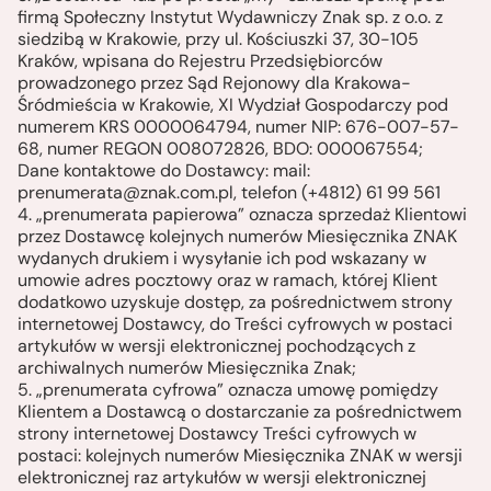
firmą Społeczny Instytut Wydawniczy Znak sp. z o.o. z
siedzibą w Krakowie, przy ul. Kościuszki 37, 30-105
Kraków, wpisana do Rejestru Przedsiębiorców
prowadzonego przez Sąd Rejonowy dla Krakowa-
Śródmieścia w Krakowie, XI Wydział Gospodarczy pod
numerem KRS 0000064794, numer NIP: 676-007-57-
68, numer REGON 008072826, BDO: 000067554;
Dane kontaktowe do Dostawcy: mail:
prenumerata@znak.com.pl
, telefon (+4812) 61 99 561
4. „prenumerata papierowa” oznacza sprzedaż Klientowi
przez Dostawcę kolejnych numerów Miesięcznika ZNAK
wydanych drukiem i wysyłanie ich pod wskazany w
umowie adres pocztowy oraz w ramach, której Klient
dodatkowo uzyskuje dostęp, za pośrednictwem strony
internetowej Dostawcy, do Treści cyfrowych w postaci
artykułów w wersji elektronicznej pochodzących z
archiwalnych numerów Miesięcznika Znak;
5. „prenumerata cyfrowa” oznacza umowę pomiędzy
Klientem a Dostawcą o dostarczanie za pośrednictwem
strony internetowej Dostawcy Treści cyfrowych w
postaci: kolejnych numerów Miesięcznika ZNAK w wersji
elektronicznej raz artykułów w wersji elektronicznej