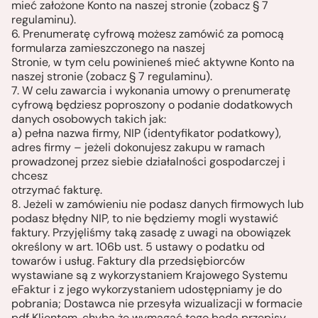
mieć założone Konto na naszej stronie (zobacz § 7
regulaminu).
6. Prenumeratę cyfrową możesz zamówić za pomocą
formularza zamieszczonego na naszej
Stronie, w tym celu powinieneś mieć aktywne Konto na
naszej stronie (zobacz § 7 regulaminu).
7. W celu zawarcia i wykonania umowy o prenumeratę
cyfrową będziesz poproszony o podanie dodatkowych
danych osobowych takich jak:
a) pełna nazwa firmy, NIP (identyfikator podatkowy),
adres firmy – jeżeli dokonujesz zakupu w ramach
prowadzonej przez siebie działalności gospodarczej i
chcesz
otrzymać fakturę.
8. Jeżeli w zamówieniu nie podasz danych firmowych lub
podasz błędny NIP, to nie będziemy mogli wystawić
faktury. Przyjęliśmy taką zasadę z uwagi na obowiązek
określony w art. 106b ust. 5 ustawy o podatku od
towarów i usług. Faktury dla przedsiębiorców
wystawiane są z wykorzystaniem Krajowego Systemu
eFaktur i z jego wykorzystaniem udostępniamy je do
pobrania; Dostawca nie przesyła wizualizacji w formacie
pdf Klientom, chyba że wymagać tego będą przepisy