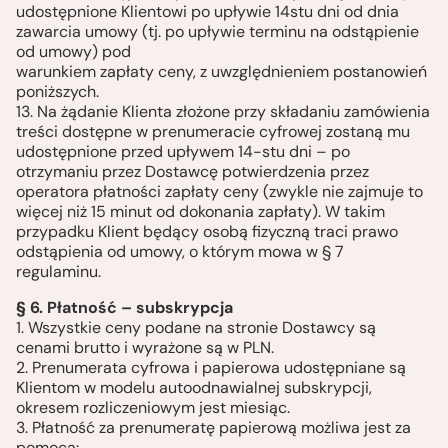
udostępnione Klientowi po upływie 14stu dni od dnia
zawarcia umowy (tj. po upływie terminu na odstąpienie
od umowy) pod
warunkiem zapłaty ceny, z uwzględnieniem postanowień
poniższych.
13. Na żądanie Klienta złożone przy składaniu zamówienia
treści dostępne w prenumeracie cyfrowej zostaną mu
udostępnione przed upływem 14-stu dni – po
otrzymaniu przez Dostawcę potwierdzenia przez
operatora płatności zapłaty ceny (zwykle nie zajmuje to
więcej niż 15 minut od dokonania zapłaty). W takim
przypadku Klient będący osobą fizyczną traci prawo
odstąpienia od umowy, o którym mowa w § 7
regulaminu.
§ 6. Płatność – subskrypcja
1. Wszystkie ceny podane na stronie Dostawcy są
cenami brutto i wyrażone są w PLN.
2. Prenumerata cyfrowa i papierowa udostępniane są
Klientom w modelu autoodnawialnej subskrypcji,
okresem rozliczeniowym jest miesiąc.
3. Płatność za prenumeratę papierową możliwa jest za
pomocą: