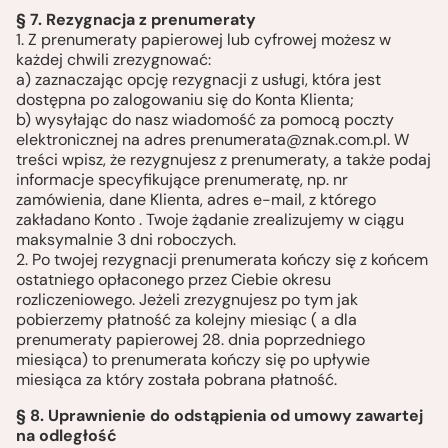
§ 7. Rezygnacja z prenumeraty
1. Z prenumeraty papierowej lub cyfrowej możesz w
każdej chwili zrezygnować:
a) zaznaczając opcję rezygnacji z usługi, która jest
dostępna po zalogowaniu się do Konta Klienta;
b) wysyłając do nasz wiadomość za pomocą poczty
elektronicznej na adres
prenumerata@znak.com.pl
. W
treści wpisz, że rezygnujesz z prenumeraty, a także podaj
informacje specyfikujące prenumeratę, np. nr
zamówienia, dane Klienta, adres e-mail, z którego
zakładano Konto . Twoje żądanie zrealizujemy w ciągu
maksymalnie 3 dni roboczych.
2. Po twojej rezygnacji prenumerata kończy się z końcem
ostatniego opłaconego przez Ciebie okresu
rozliczeniowego. Jeżeli zrezygnujesz po tym jak
pobierzemy płatność za kolejny miesiąc ( a dla
prenumeraty papierowej 28. dnia poprzedniego
miesiąca) to prenumerata kończy się po upływie
miesiąca za który została pobrana płatność.
§ 8. Uprawnienie do odstąpienia od umowy zawartej
na odległość