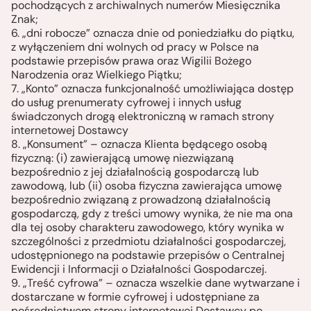
pochodzących z archiwalnych numerów Miesięcznika
Znak;
6. „dni robocze” oznacza dnie od poniedziałku do piątku,
z wyłączeniem dni wolnych od pracy w Polsce na
podstawie przepisów prawa oraz Wigilii Bożego
Narodzenia oraz Wielkiego Piątku;
7. „Konto” oznacza funkcjonalność umożliwiająca dostęp
do usług prenumeraty cyfrowej i innych usług
świadczonych drogą elektroniczną w ramach strony
internetowej Dostawcy
8. „Konsument” – oznacza Klienta będącego osobą
fizyczną: (i) zawierającą umowę niezwiązaną
bezpośrednio z jej działalnością gospodarczą lub
zawodową, lub (ii) osoba fizyczna zawierająca umowę
bezpośrednio związaną z prowadzoną działalnością
gospodarczą, gdy z treści umowy wynika, że nie ma ona
dla tej osoby charakteru zawodowego, który wynika w
szczególności z przedmiotu działalności gospodarczej,
udostępnionego na podstawie przepisów o Centralnej
Ewidencji i Informacji o Działalności Gospodarczej.
9. „Treść cyfrowa” – oznacza wszelkie dane wytwarzane i
dostarczane w formie cyfrowej i udostępniane za
pośrednictwem strony internetowej Dostawcy po