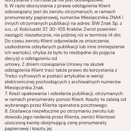
6. W razie skorzystania z prawa odstąpienia Klient
zobowiązany jest do zwrotu otrzymanych, w ramach
prenumeraty papierowej, numerów Miesięcznika ZNAK i
innych otrzymanych publikacji na adres: SIW Znak Sp. z
o.o., ul. Kościuszki 37, 30-105 Kraków. Zwrot powinien
nastąpić niezwłocznie, nie później niż w terminie 14 dni.
Do czasu zwrotu Klient odpowiada za zniszczenie,
uszkodzenie odsyłanych publikacji lub inne zmniejszenie
ich wartości, chyba że było to niezbędne do pojęcia
decyzji o odstąpieniu od
umowy. Z dniem rozwiązania Umowy na skutek
odstąpienia Klient traci także prawo do korzystania z
Treści cyfrowych w postaci artykułów w wersji
elektronicznej pochodzących z archiwalnych numerów
Miesięcznika Znak.
7. Koszt opakowania i odesłania publikacji, otrzymanych
w ramach prenumeraty ponosi Klient. Koszty te zależą od
wybranego przez Klienta operatora pocztowego.
8. Dostawca niezwłocznie po otrzymaniu zwrotu lub
dowodu jego nadania przez Klienta, zwróci Klientowi
uiszczoną kwotę obejmującą cenę prenumeraty
papierowej i koszty jej