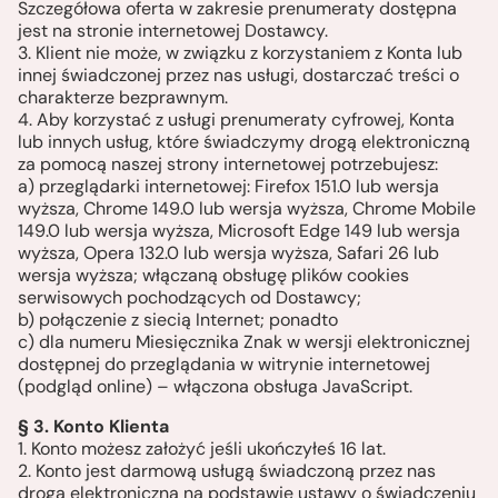
Szczegółowa oferta w zakresie prenumeraty dostępna
jest na stronie internetowej Dostawcy.
3. Klient nie może, w związku z korzystaniem z Konta lub
innej świadczonej przez nas usługi, dostarczać treści o
charakterze bezprawnym.
4. Aby korzystać z usługi prenumeraty cyfrowej, Konta
lub innych usług, które świadczymy drogą elektroniczną
za pomocą naszej strony internetowej potrzebujesz:
a) przeglądarki internetowej: Firefox 151.0 lub wersja
wyższa, Chrome 149.0 lub wersja wyższa, Chrome Mobile
149.0 lub wersja wyższa, Microsoft Edge 149 lub wersja
wyższa, Opera 132.0 lub wersja wyższa, Safari 26 lub
wersja wyższa; włączaną obsługę plików cookies
serwisowych pochodzących od Dostawcy;
b) połączenie z siecią Internet; ponadto
c) dla numeru Miesięcznika Znak w wersji elektronicznej
dostępnej do przeglądania w witrynie internetowej
(podgląd online) – włączona obsługa JavaScript.
§ 3. Konto Klienta
1. Konto możesz założyć jeśli ukończyłeś 16 lat.
2. Konto jest darmową usługą świadczoną przez nas
drogą elektroniczną na podstawie ustawy o świadczeniu