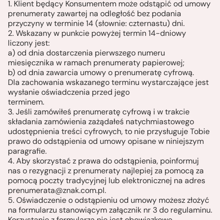
1. Klient będący Konsumentem może odstąpić od umowy
prenumeraty zawartej na odległość bez podania
przyczyny w terminie 14 (słownie: czternastu) dni.
2. Wskazany w punkcie powyżej termin 14-dniowy
liczony jest:
a) od dnia dostarczenia pierwszego numeru
miesięcznika w ramach prenumeraty papierowej;
b) od dnia zawarcia umowy o prenumeratę cyfrową.
Dla zachowania wskazanego terminu wystarczające jest
wysłanie oświadczenia przed jego
terminem.
3. Jeśli zamówiłeś prenumeratę cyfrową i w trakcie
składania zamówienia zażądałeś natychmiastowego
udostępnienia treści cyfrowych, to nie przysługuje Tobie
prawo do odstąpienia od umowy opisane w niniejszym
paragrafie.
4. Aby skorzystać z prawa do odstąpienia, poinformuj
nas o rezygnacji z prenumeraty najlepiej za pomocą za
pomocą poczty tradycyjnej lub elektronicznej na adres
prenumerata@znak.com.pl
.
5. Oświadczenie o odstąpieniu od umowy możesz złożyć
na formularzu stanowiącym załącznik nr 3 do regulaminu.
Korzystanie z formularza nie jest obowiązkowe.