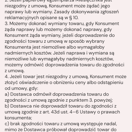
niezgodny z umową, Konsument może żądać jego
naprawy lub wymiany. Zasady dokonywania zgłoszeń
reklamacyjnych opisane są w § 10.
3. Możemy dokonać wymiany towaru, gdy Konsument
żąda naprawy lub możemy dokonać naprawy, gdy
Konsument żąda wymiany, jeżeli doprowadzenie do
zgodności towaru z umową w sposób wybrany
Konsumenta jest niemożliwe albo wymagałoby
nadmiernych kosztów. Jeżeli naprawa i wymiana są
niemożliwe lub wymagałyby nadmiernych kosztów,
możemy odmówić doprowadzenia towaru do zgodności
z umową.
4. Jeżeli towar jest niezgodny z umową, Konsument może
złożyć oświadczenie o obniżeniu ceny albo odstąpieniu
od umowy, gdy:
a) Dostawca odmówił doprowadzenia towaru do
zgodności z umową zgodnie z punktem 3. powyżej;
b) Dostawca nie doprowadził towaru do zgodności z
umową zgodnie z art. 43d ust. 4–6 Ustawy o prawach
konsumenta;
c) brak zgodności towaru z umową występuje nadal,
mimo że Dostawca próbował doprowadzić towar do