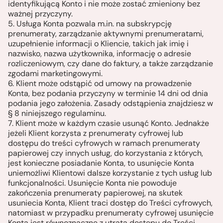
identyfikującą Konto i nie może zostać zmieniony bez
ważnej przyczyny.
5. Usługa Konta pozwala m.in. na subskrypcję
prenumeraty, zarządzanie aktywnymi prenumeratami,
uzupełnienie informacji o Kliencie, takich jak imię i
nazwisko, nazwa użytkownika, informację o adresie
rozliczeniowym, czy dane do faktury, a także zarządzanie
zgodami marketingowymi.
6. Klient może odstąpić od umowy na prowadzenie
Konta, bez podania przyczyny w terminie 14 dni od dnia
podania jego założenia. Zasady odstąpienia znajdziesz w
§ 8 niniejszego regulaminu.
7. Klient może w każdym czasie usunąć Konto. Jednakże
jeżeli Klient korzysta z prenumeraty cyfrowej lub
dostępu do treści cyfrowych w ramach prenumeraty
papierowej czy innych usług, do korzystania z których,
jest konieczne posiadanie Konta, to usunięcie Konta
uniemożliwi Klientowi dalsze korzystanie z tych usług lub
funkcjonalności. Usunięcie Konta nie powoduje
zakończenia prenumeraty papierowej, na skutek
usuniecia Konta, Klient traci dostęp do Treści cyfrowych,
natomiast w przypadku prenumeraty cyfrowej usunięcie
Konta jest równoznaczne z utratą dostępu do Treści