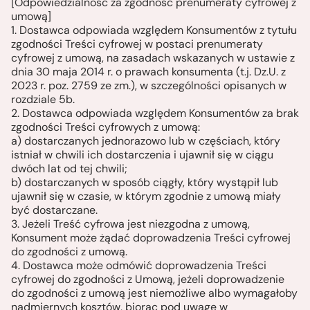
[Odpowiedzialność za zgodność prenumeraty cyfrowej z
umową]
1. Dostawca odpowiada względem Konsumentów z tytułu
zgodności Treści cyfrowej w postaci prenumeraty
cyfrowej z umową, na zasadach wskazanych w ustawie z
dnia 30 maja 2014 r. o prawach konsumenta (t.j. Dz.U. z
2023 r. poz. 2759 ze zm.), w szczególności opisanych w
rozdziale 5b.
2. Dostawca odpowiada względem Konsumentów za brak
zgodności Treści cyfrowych z umową:
a) dostarczanych jednorazowo lub w częściach, który
istniał w chwili ich dostarczenia i ujawnił się w ciągu
dwóch lat od tej chwili;
b) dostarczanych w sposób ciągły, który wystąpił lub
ujawnił się w czasie, w którym zgodnie z umową miały
być dostarczane.
3. Jeżeli Treść cyfrowa jest niezgodna z umową,
Konsument może żądać doprowadzenia Treści cyfrowej
do zgodności z umową.
4. Dostawca może odmówić doprowadzenia Treści
cyfrowej do zgodności z Umową, jeżeli doprowadzenie
do zgodności z umową jest niemożliwe albo wymagałoby
nadmiernych kosztów, biorąc pod uwagę w