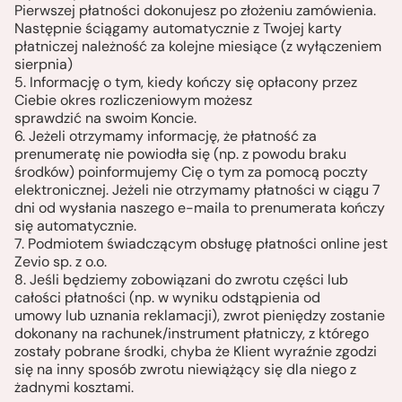
Pierwszej płatności dokonujesz po złożeniu zamówienia.
Następnie ściągamy automatycznie z Twojej karty
płatniczej należność za kolejne miesiące (z wyłączeniem
sierpnia)
5. Informację o tym, kiedy kończy się opłacony przez
Ciebie okres rozliczeniowym możesz
sprawdzić na swoim Koncie.
6. Jeżeli otrzymamy informację, że płatność za
prenumeratę nie powiodła się (np. z powodu braku
środków) poinformujemy Cię o tym za pomocą poczty
elektronicznej. Jeżeli nie otrzymamy płatności w ciągu 7
dni od wysłania naszego e-maila to prenumerata kończy
się automatycznie.
7. Podmiotem świadczącym obsługę płatności online jest
Zevio sp. z o.o.
8. Jeśli będziemy zobowiązani do zwrotu części lub
całości płatności (np. w wyniku odstąpienia od
umowy lub uznania reklamacji), zwrot pieniędzy zostanie
dokonany na rachunek/instrument płatniczy, z którego
zostały pobrane środki, chyba że Klient wyraźnie zgodzi
się na inny sposób zwrotu niewiążący się dla niego z
żadnymi kosztami.