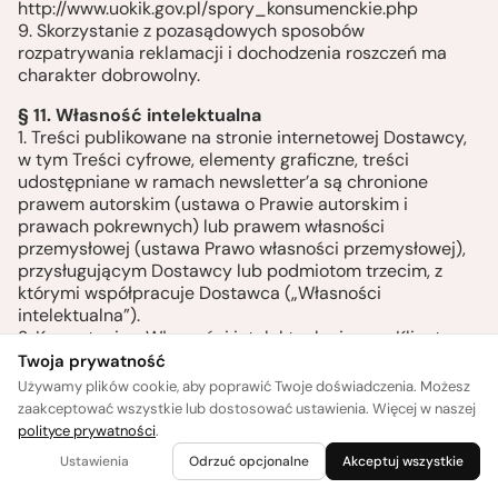
http://www.uokik.gov.pl/spory_konsumenckie.php
9. Skorzystanie z pozasądowych sposobów
rozpatrywania reklamacji i dochodzenia roszczeń ma
charakter dobrowolny.
§ 11. Własność intelektualna
1. Treści publikowane na stronie internetowej Dostawcy,
w tym Treści cyfrowe, elementy graficzne, treści
udostępniane w ramach newsletter’a są chronione
prawem autorskim (ustawa o Prawie autorskim i
prawach pokrewnych) lub prawem własności
przemysłowej (ustawa Prawo własności przemysłowej),
przysługującym Dostawcy lub podmiotom trzecim, z
którymi współpracuje Dostawca („Własności
intelektualna”).
2. Korzystanie z Własności intelektualnej przez Klienta
następuje, w zakresie właściwym dla poszczególnych
Twoja prywatność
umów lub usług zawartych z Dostawcą i w zakresie jaki
Używamy plików cookie, aby poprawić Twoje doświadczenia. Możesz
absolutnie niezbędny do korzystania z w/w treści w
zaakceptować wszystkie lub dostosować ustawienia. Więcej w naszej
ramach dozwolonego użytku osobistego. Dla uniknięcia
polityce prywatności
.
wątpliwości bez uprzedniej pisemnej umowy z Dostawcą
Ustawienia
Odrzuć opcjonalne
Akceptuj wszystkie
Klient nie może w szczególności kopiować,
rozpowszechniać, udostępniać, modyfikować.