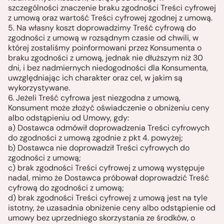
szczególności znaczenie braku zgodności Treści cyfrowej
z umową oraz wartość Treści cyfrowej zgodnej z umową.
5. Na własny koszt doprowadzimy Treść cyfrową do
zgodności z umową w rozsądnym czasie od chwili, w
której zostaliśmy poinformowani przez Konsumenta o
braku zgodności z umową, jednak nie dłuższym niż 30
dni, i bez nadmiernych niedogodności dla Konsumenta,
uwzględniając ich charakter oraz cel, w jakim są
wykorzystywane.
6. Jeżeli Treść cyfrowa jest niezgodna z umową,
Konsument może złożyć oświadczenie o obniżeniu ceny
albo odstąpieniu od Umowy, gdy:
a) Dostawca odmówił doprowadzenia Treści cyfrowych
do zgodności z umową zgodnie z pkt 4. powyżej;
b) Dostawca nie doprowadził Treści cyfrowych do
zgodności z umową;
c) brak zgodności Treści cyfrowej z umową występuje
nadal, mimo że Dostawca próbował doprowadzić Treść
cyfrową do zgodności z umową;
d) brak zgodności Treści cyfrowej z umową jest na tyle
istotny, że uzasadnia obniżenie ceny albo odstąpienie od
umowy bez uprzedniego skorzystania ze środków, o