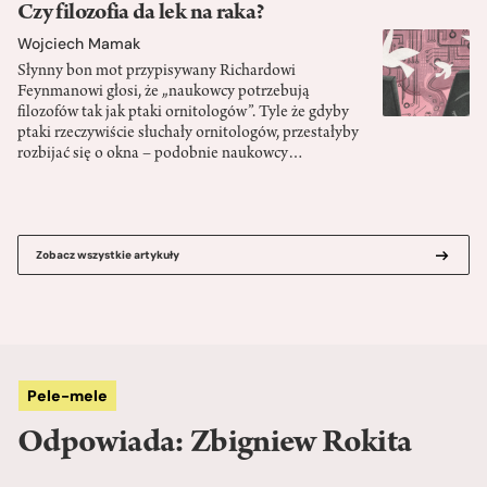
Czy filozofia da lek na raka?
Wojciech Mamak
Słynny bon mot przypisywany Richardowi
Feynmanowi głosi, że „naukowcy potrzebują
filozofów tak jak ptaki ornitologów”. Tyle że gdyby
ptaki rzeczywiście słuchały ornitologów, przestałyby
rozbijać się o okna – podobnie naukowcy…
Zobacz wszystkie artykuły
Pele-mele
Odpowiada: Zbigniew Rokita