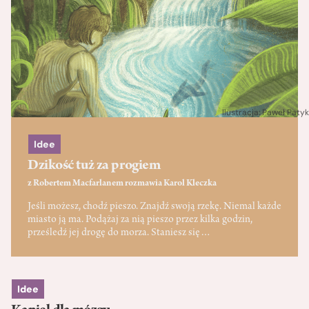
Ilustracja: Paweł Patyk
Idee
Dzikość tuż za progiem
z
Robertem Macfarlanem
rozmawia
Karol Kleczka
Jeśli możesz, chodź pieszo. Znajdź swoją rzekę. Niemal każde
miasto ją ma. Podążaj za nią pieszo przez kilka godzin,
prześledź jej drogę do morza. Staniesz się…
Idee