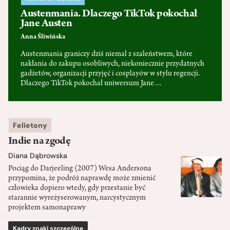
Austenmania. Dlaczego TikTok pokochał
Jane Austen
Anna Śliwińska
Austenmania graniczy dziś niemal z szaleństwem, które
nakłania do zakupu osobliwych, niekoniecznie przydatnych
gadżetów, organizacji przyjęć i cosplayów w stylu regencji.
Dlaczego TikTok pokochał uniwersum Jane…
Felietony
Indie na zgodę
Diana Dąbrowska
Pociąg do Darjeeling (2007) Wesa Andersona
przypomina, że podróż naprawdę może zmienić
człowieka dopiero wtedy, gdy przestanie być
starannie wyreżyserowanym, narcystycznym
projektem samonaprawy
Kadry znaki szczególne