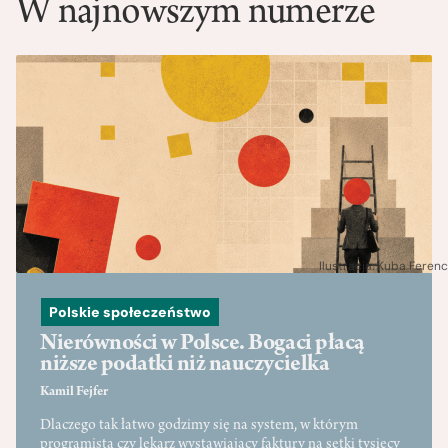
W najnowszym numerze
Ilustracja: Kuba Ferenc
Polskie społeczeństwo
Nierówności w Polsce. Bogaci płacą
niższe podatki niż nauczycielka
Kamil Fejfer
Dlaczego tak łatwo godzimy się na system, w którym
programista czy lekarz wystawiający faktury na setki tysięcy