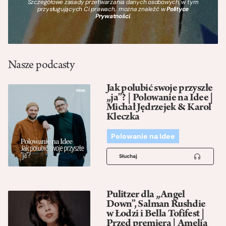
Szczegółowe zasady przetwarzania danych osobowych, w tym
przysługujących Ci prawach, można znaleźć w
Polityce
Prywatności
.
Nasze podcasty
Jak polubić swoje przyszłe
„ja”? | Polowanie na Idee |
Michał Jędrzejek & Karol
Kleczka
Polowanie na Idee
Słuchaj
Pulitzer dla „Angel
Down”, Salman Rushdie
w Łodzi i Bella Tofifest |
Przed premierą | Amelia