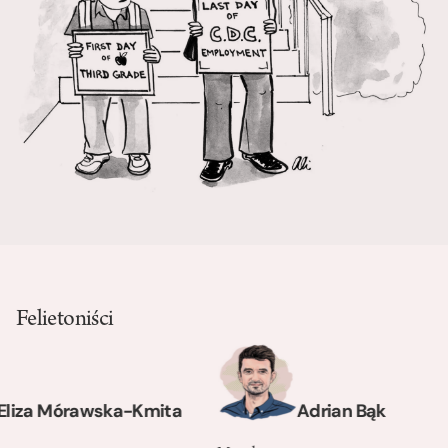
Felietoniści
Mórawska-Kmita
Adrian Bąk