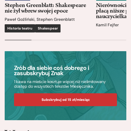
Stephen Greenblatt: Shakespeare
Nierówności w
nie żył wbrew swojej epoce
płacą niższe p
nauczycielka
Paweł Goźliński
,
Stephen Greenblatt
Kamil Fejfer
Historia teatru
Shakespear
Zrób dla siebie coś dobrego i
zasubskrybuj Znak
1 kawa na mieście kosztuje więcej niż nielimitowany
dostęp do wszystkich tekstów Miesięcznika.
Subskrybuj od 15 zł/miesiąc