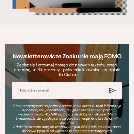
Newsletterowicze Znaku nie mają FOMO
Zapisz się i otrzymaj dostęp do nowych tekstów przed
premierą, zniżki, prezenty i polecenia kulturalne specjalnie
dla Ciebie.
Chcę otrzymywać na podany przeze mnie adres e-mail informacje
o promocjach, produktach, usługach oferowanych przez
wydawnictwo SIW ZNAK sp. z o.o. z siedzibą w Krakowie. Mam
świadomość, że zgoda jest dobrowolna i mogę ją w każdej chwili
wycofać.
Administratorem danych osobowych jest SIW ZNAK sp. z o.o., dane
osobowe będą przetwarzane w celach marketingowych.