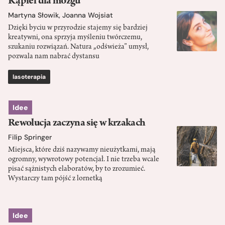
Kąpiel dla mózgu
Martyna Słowik
,
Joanna Wojsiat
Dzięki byciu w przyrodzie stajemy się bardziej
kreatywni, ona sprzyja myśleniu twórczemu,
szukaniu rozwiązań. Natura „odświeża” umysł,
pozwala nam nabrać dystansu
lasoterapia
Idee
Rewolucja zaczyna się w krzakach
Filip Springer
Miejsca, które dziś nazywamy nieużytkami, mają
ogromny, wywrotowy potencjał. I nie trzeba wcale
pisać sążnistych elaboratów, by to zrozumieć.
Wystarczy tam pójść z lornetką
Idee