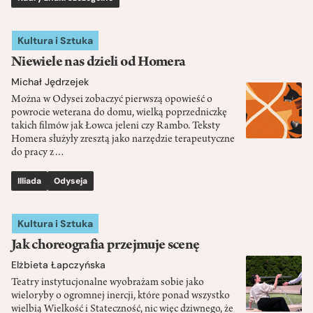
Kultura i Sztuka
Niewiele nas dzieli od Homera
Michał Jędrzejek
Można w Odysei zobaczyć pierwszą opowieść o
powrocie weterana do domu, wielką poprzedniczkę
takich filmów jak Łowca jeleni czy Rambo. Teksty
Homera służyły zresztą jako narzędzie terapeutyczne
do pracy z…
Illiada
Odyseja
Kultura i Sztuka
Jak choreografia przejmuje scenę
Elżbieta Łapczyńska
Teatry instytucjonalne wyobrażam sobie jako
wieloryby o ogromnej inercji, które ponad wszystko
wielbią Wielkość i Stateczność, nic więc dziwnego, że