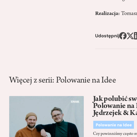
Realizacja:
Tomasz
Udostępnij
Więcej z serii: Polowanie na Idee
Jak polubić swo
Polowanie na 
Jędrzejek & K
Polowanie na Idee
Czy powinniśmy często myś