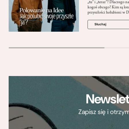
„tu” i „teraz”? Dlaczego n
kogoś obcego? Kim są lon
przyszłości hołubieni w 
Słuchaj
Newslet
Zapisz się i otrz