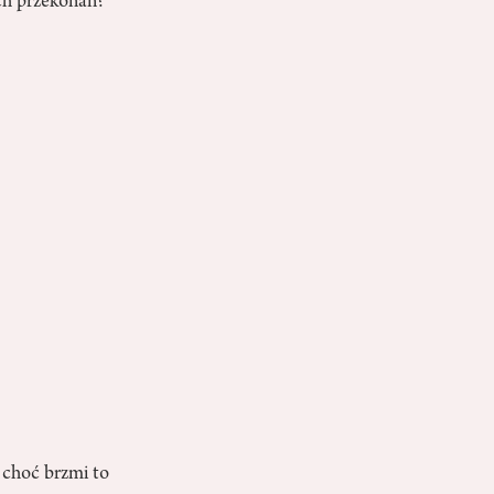
ch przekonań?
i choć brzmi to