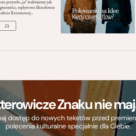
asze przyszłe „ja” traktujemy jak
gtermiści, wpływowi filozofowie
Dolinie Krzemowej...
terowicze Znaku nie m
ymaj dostęp do nowych tekstów przed premierą, 
polecenia kulturalne specjalnie dla Ciebie.