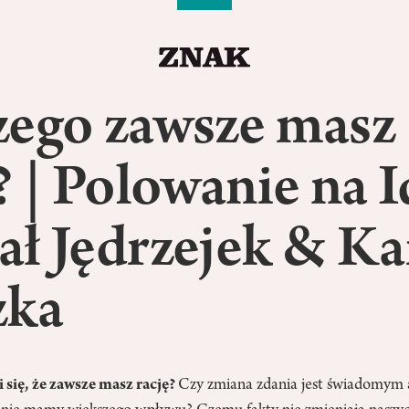
zego zawsze masz
? | Polowanie na I
ł Jędrzejek & Ka
zka
 się, że zawsze masz rację?
Czy zmiana zdania jest świadomym 