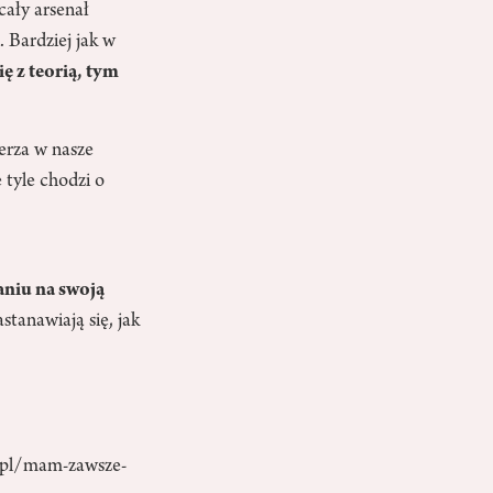
cały arsenał
 Bardziej jak w
ię z teorią, tym
erza w nasze
e tyle chodzi o
aniu na swoją
stanawiają się, jak
.pl/mam-zawsze-