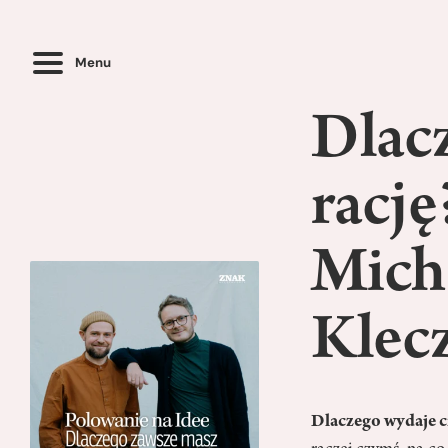
Menu
Dlac
rację
Micha
Klec
Dlaczego wydaje ci