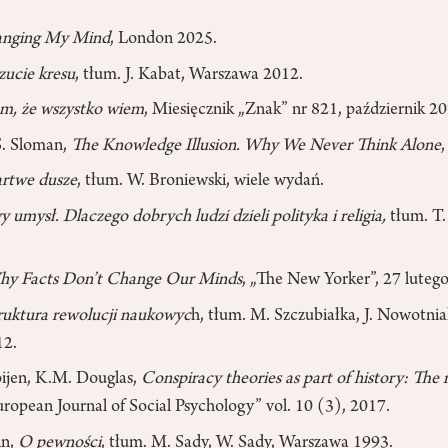
nging My Mind
, London 2025.
zucie kresu
, tłum. J. Kabat, Warszawa 2012.
m, że wszystko wiem
, Miesięcznik „Znak” nr 821, październik 20
S. Sloman,
The Knowledge Illusion. Why We Never Think Alone
rtwe dusze
, tłum. W. Broniewski, wiele wydań.
 umysł. Dlaczego dobrych ludzi dzieli polityka i religia,
tłum. T.
y Facts Don’t Change Our Minds
, „The New Yorker”, 27 luteg
ruktura rewolucji naukowyc
h, tłum. M. Szczubiałka, J. Nowotni
12.
oijen, K.M. Douglas,
Conspiracy theories as part of history: The ro
uropean Journal of Social Psychology” vol. 10 (3), 2017.
in,
O pewności
, tłum. M. Sady, W. Sady, Warszawa 1993.