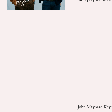
raczej czymś, na c
John Maynard Keynes