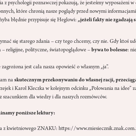
ia z psychologii poznawczej pokazują, że jesteśmy wyposażeni w 
ych, które chronią nasze poglądy przed nowymi informacjami.
hyba błędnie przypisuje się Heglowi:
„jeżeli fakty nie zgadzają s
.
ymać się starego zdania – czy tego chcemy, czy nie. Gdy ktoś ud
 – religijne, polityczne, światopoglądowe –
bywa to bolesne
: ni
le zagrożona jest cała nasza opowieść o własnym „ja”.
nam na
skutecznym przekonywaniu do własnej racji, przeciąg
rzejek i Karol Kleczka w kolejnym odcinku „Polowania na idee” za
– z szacunkiem dla wiedzy i dla naszych rozmówców.
namy poniższe lektury:
ola z kwietniowego ZNAKU:
https://www.miesiecznik.znak.com