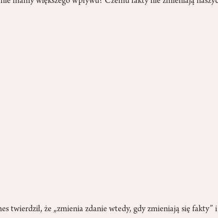
o nie mamy większego wpływu? Czemu fakty nie zmieniają naszy
 twierdził, że „zmienia zdanie wtedy, gdy zmieniają się fakty” 