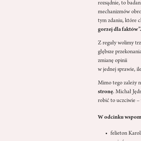
rozsądnie, to badan
mechanizmów obronn
tym zdaniu, które c
gorzej dla faktów”
Z reguły wolimy trz
głębsze przekonania
zmianę opinii
w jednej sprawie, i
Mimo tego zależy 
stronę
. Michał Jęd
robić to uczciwie 
W odcinku wspomi
felieton Kar