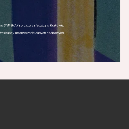
 SIW ZNAK sp. z o.o. z siedzibą w Krakowie.
owe zasady przetwarzania danych osobowych,