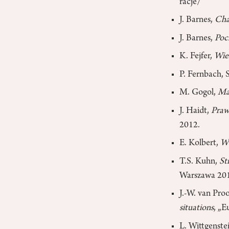
racje/
J. Barnes,
Cha
J. Barnes,
Poc
K. Fejfer,
Wie
P. Fernbach, 
M. Gogol,
Ma
J. Haidt,
Prawy
2012.
E. Kolbert,
Wh
T.S. Kuhn,
St
Warszawa 20
J.-W. van Pro
situations
, „E
L. Wittgenste