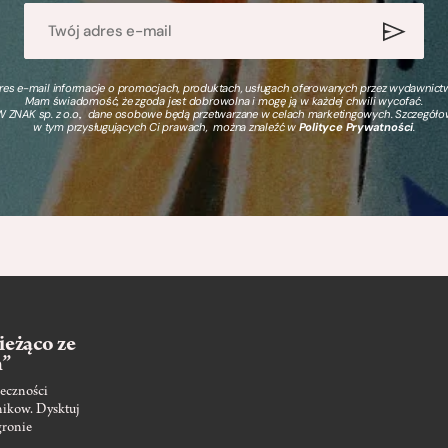
s e-mail informacje o promocjach, produktach, usługach oferowanych przez wydawnictwo
Mam świadomość, że zgoda jest dobrowolna i mogę ją w każdej chwili wycofać.
 ZNAK sp. z o.o., dane osobowe będą przetwarzane w celach marketingowych. Szczegół
w tym przysługujących Ci prawach, można znaleźć w
Polityce Prywatności
.
ieżąco ze
m”
eczności
nikow. Dysktuj
gronie