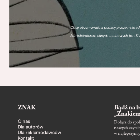
Chcę otrzymywać na podany przeze mnie adre
Administratorem danych osobowych jest SIW
ZNAK
Bądź na b
„Znakie
O nas
Dołącz do społ
Dla autorów
naszych czytel
Dla reklamodawców
w najlepszym 
Kontakt