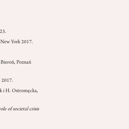
23.
, New York 2017.
 Bieroń, Poznań
o 2017.
ak i H. Ostromęcka,
le of societal crisis