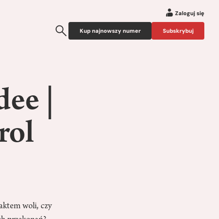
Zaloguj się
Kup najnowszy numer
Subskrybuj
dee |
rol
aktem woli, czy