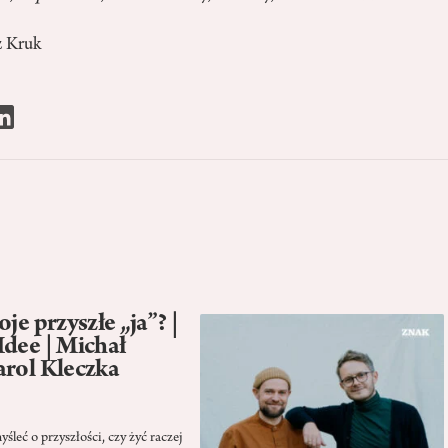
 Kruk
je przyszłe „ja”? |
Idee | Michał
arol Kleczka
leć o przyszłości, czy żyć raczej