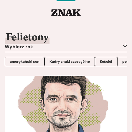
Felietony
Wybierz rok
amerykański sen
Kadry znaki szczególne
Kościół
poezj