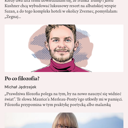
Kiedy dwa lata temu dowiedziałam się, że Ivanka Trump i Jared
Kushner chcą wybudować luksusowy resort na albańskiej wyspie
Sazan, a do tego kompleks hoteli w okolicy Zvernec, pomyślałam:
„Żegnaj...
Po co filozofia?
Michał Jędrzejek
„Prawdziwa filozofia polega na tym, by na nowo nauczyć się widzieć
świat”. Te słowa Maurice’a Merleau-Ponty’ego utkwiły mi w pamięci.
Filozofia przypomina w tym praktykę poetycką albo malarską