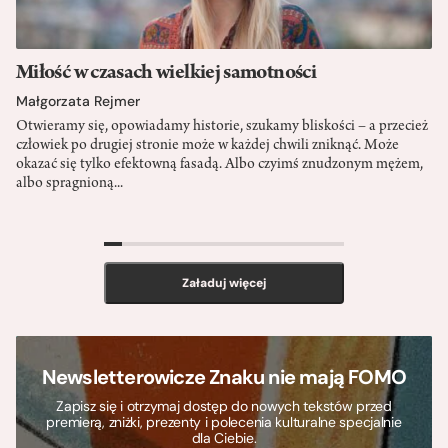
Miłość w czasach wielkiej samotności
Małgorzata Rejmer
Otwieramy się, opowiadamy historie, szukamy bliskości – a przecież
człowiek po drugiej stronie może w każdej chwili zniknąć. Może
okazać się tylko efektowną fasadą. Albo czyimś znudzonym mężem,
albo spragnioną...
>
Załaduj więcej
Newsletterowicze Znaku nie mają FOMO
Zapisz się i otrzymaj dostęp do nowych tekstów przed
premierą, zniżki, prezenty i polecenia kulturalne specjalnie
dla Ciebie.