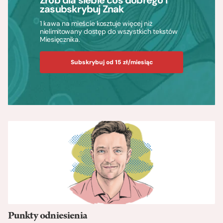
Zrób dla siebie coś dobrego i
zasubskrybuj Znak
1 kawa na mieście kosztuje więcej niż
nielimitowany dostęp do wszystkich tekstów
Miesięcznika.
Subskrybuj od 15 zł/miesiąc
Punkty odniesienia