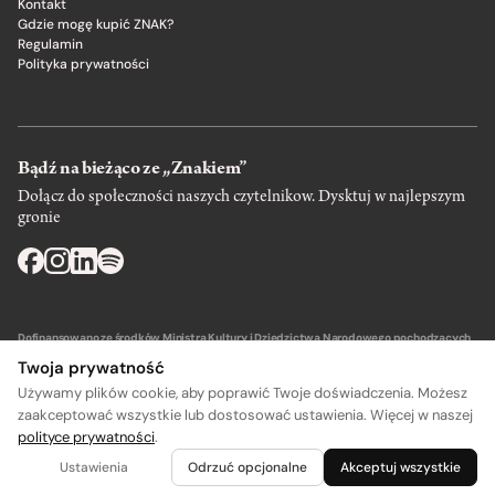
Kontakt
Gdzie mogę kupić ZNAK?
Regulamin
Polityka prywatności
Bądź na bieżąco ze „Znakiem”
Dołącz do społeczności naszych czytelnikow. Dysktuj w najlepszym
gronie
Dofinansowano ze środków Ministra Kultury i Dziedzictwa Narodowego pochodzących
z Funduszu Promocji Kultury – państwowego funduszu celowego.
Twoja prywatność
Używamy plików cookie, aby poprawić Twoje doświadczenia. Możesz
zaakceptować wszystkie lub dostosować ustawienia. Więcej w naszej
polityce prywatności
.
Wydawca: SIW Znak w Krakowie
Ustawienia
Odrzuć opcjonalne
Akceptuj wszystkie