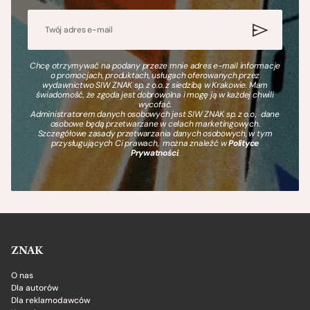
Chcę otrzymywać na podany przeze mnie adres e-mail informacje
o promocjach, produktach, usługach oferowanych przez
wydawnictwo SIW ZNAK sp. z o.o. z siedzibą w Krakowie. Mam
świadomość, że zgoda jest dobrowolna i mogę ją w każdej chwili
wycofać.
Administratorem danych osobowych jest SIW ZNAK sp. z o.o., dane
osobowe będą przetwarzane w celach marketingowych.
Szczegółowe zasady przetwarzania danych osobowych, w tym
przysługujących Ci prawach, można znaleźć w
Polityce
Prywatności
.
ZNAK
O nas
Dla autorów
Dla reklamodawców