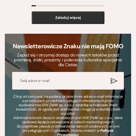
>
Załaduj więcej
Newsletterowicze Znaku nie mają FOMO
Zapisz się i otrzymaj dostęp do nowych tekstów przed
premierą, zniżki, prezenty i polecenia kulturalne specjalnie
dla Ciebie.
Chcę otrzymywać na podany przeze mnie adres e-mail informacje
o promocjach, produktach, usługach oferowanych przez
wydawnictwo SIW ZNAK sp. z o.o. z siedzibą w Krakowie. Mam
świadomość, że zgoda jest dobrowolna i mogę ją w każdej chwili
wycofać.
Administratorem danych osobowych jest SIW ZNAK sp. z o.o., dane
osobowe będą przetwarzane w celach marketingowych.
Szczegółowe zasady przetwarzania danych osobowych, w tym
przysługujących Ci prawach, można znaleźć w
Polityce
Prywatności
.