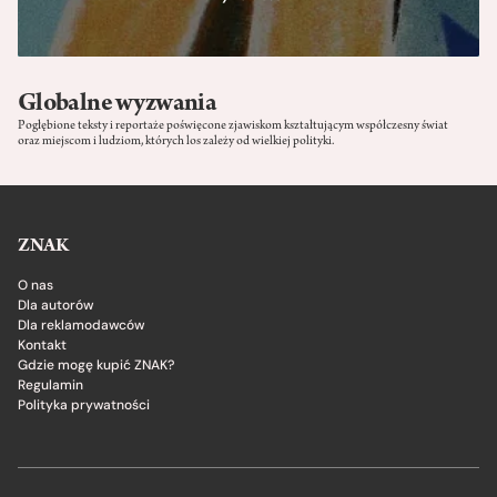
Globalne wyzwania
P
ogłębione
teksty
i reportaże
poświęcone zjawiskom kształtującym współczesny świat
oraz
miejscom i ludziom, których los zależy od wielkiej polityki
.
ZNAK
O nas
Dla autorów
Dla reklamodawców
Kontakt
Gdzie mogę kupić ZNAK?
Regulamin
Polityka prywatności