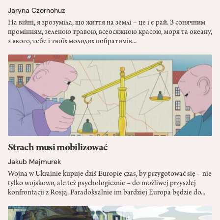
Jaryna Czornohuz
На війні, я зрозуміла, що життя на землі – це і є рай. З сонячним
промінням, зеленою травою, всеосяжною красою, моря та океану,
з якого, тебе і твоїх молодих побратимів...
Strach musi mobilizować
Jakub Majmurek
Wojna w Ukrainie kupuje dziś Europie czas, by przygotować się – nie
tylko wojskowo, ale też psychologicznie – do możliwej przyszłej
konfrontacji z Rosją. Paradoksalnie im bardziej Europa będzie do...