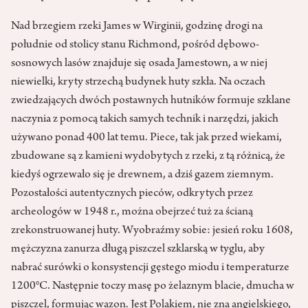
Nad brzegiem rzeki James w Wirginii, godzinę drogi na
południe od stolicy stanu Richmond, pośród dębowo-
sosnowych lasów znajduje się osada Jamestown, a w niej
niewielki, kryty strzechą budynek huty szkła. Na oczach
zwiedzających dwóch postawnych hutników formuje szklane
naczynia z pomocą takich samych technik i narzędzi, jakich
używano ponad 400 lat temu. Piece, tak jak przed wiekami,
zbudowane są z kamieni wydobytych z rzeki, z tą różnicą, że
kiedyś ogrzewało się je drewnem, a dziś gazem ziemnym.
Pozostałości autentycznych pieców, odkrytych przez
archeologów w 1948 r., można obejrzeć tuż za ścianą
zrekonstruowanej huty. Wyobraźmy sobie: jesień roku 1608,
mężczyzna zanurza długą piszczel szklarską w tyglu, aby
nabrać surówki o konsystencji gęstego miodu i temperaturze
1200°C. Następnie toczy masę po żelaznym blacie, dmucha w
piszczel, formując wazon. Jest Polakiem, nie zna angielskiego,