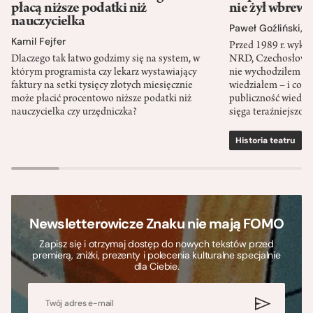
płacą niższe podatki niż
nie żył wbrew 
nauczycielka
Paweł Goźliński
,
S
Kamil Fejfer
Przed 1989 r. wykł
Dlaczego tak łatwo godzimy się na system, w
NRD, Czechosłowacj
którym programista czy lekarz wystawiający
nie wychodziłem po
faktury na setki tysięcy złotych miesięcznie
wiedziałem – i co w
może płacić procentowo niższe podatki niż
publiczność wiedzia
nauczycielka czy urzędniczka?
sięga teraźniejszośc
Historia teatru
S
Newsletterowicze Znaku nie mają FOMO
Zapisz się i otrzymaj dostęp do nowych tekstów przed
premierą, zniżki, prezenty i polecenia kulturalne specjalnie
dla Ciebie.