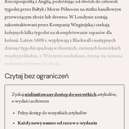
Rzeczpospolitą z Anglią, podróżując od dwóch do czterech
tygodni przez Bałtyk i Morze Północne na statku handlowym
przewożącym zboże lub drewno. W Londynie zostają
zakontraktowani przez Kompanię Wirginijską i czekają
kolejnych kilka tygodni na skompletowanie zapasów dla
kolonii. Latem 1608 r. wypływają z Blackwall i następnych
dziesięć tygodni spędzają w dusznych, ciemnych komórkach
międzypokładzia, z 70 innymi osadnikami, żywiąc się suszoną
wołowiną i piwem (wody się…
Czytaj bez ograniczeń
Zyskaj
nielimitowany dostęp do wszystkich
artykułów,
e-wydań i archiwum
Pełny dostęp do wszystkich artykułów
Każdy nowy numer od razu w e-wydaniu