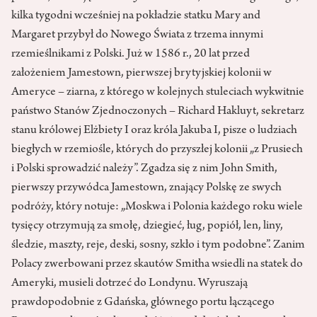
kilka tygodni wcześniej na pokładzie statku Mary and
Margaret przybył do Nowego Świata z trzema innymi
rzemieślnikami z Polski. Już w 1586 r., 20 lat przed
założeniem Jamestown, pierwszej brytyjskiej kolonii w
Ameryce – ziarna, z którego w kolejnych stuleciach wykwitnie
państwo Stanów Zjednoczonych – Richard Hakluyt, sekretarz
stanu królowej Elżbiety I oraz króla Jakuba I, pisze o ludziach
biegłych w rzemiośle, których do przyszłej kolonii „z Prusiech
i Polski sprowadzić należy”. Zgadza się z nim John Smith,
pierwszy przywódca Jamestown, znający Polskę ze swych
podróży, który notuje: „Moskwa i Polonia każdego roku wiele
tysięcy otrzymują za smołę, dziegieć, ług, popiół, len, liny,
śledzie, maszty, reje, deski, sosny, szkło i tym podobne”. Zanim
Polacy zwerbowani przez skautów Smitha wsiedli na statek do
Ameryki, musieli dotrzeć do Londynu. Wyruszają
prawdopodobnie z Gdańska, głównego portu łączącego