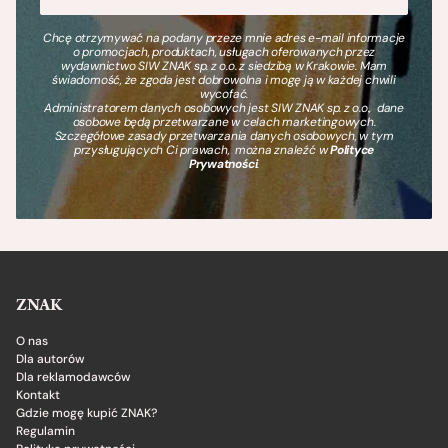
Chcę otrzymywać na podany przeze mnie adres e-mail informacje
o promocjach, produktach, usługach oferowanych przez
wydawnictwo SIW ZNAK sp. z o.o. z siedzibą w Krakowie. Mam
świadomość, że zgoda jest dobrowolna i mogę ją w każdej chwili
wycofać.
Administratorem danych osobowych jest SIW ZNAK sp. z o.o., dane
osobowe będą przetwarzane w celach marketingowych.
Szczegółowe zasady przetwarzania danych osobowych, w tym
przysługujących Ci prawach, można znaleźć w
Polityce
Prywatności
.
ZNAK
O nas
Dla autorów
Dla reklamodawców
Kontakt
Gdzie mogę kupić ZNAK?
Regulamin