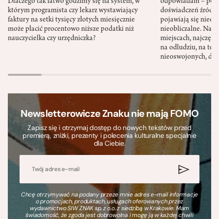
Dlaczego tak łatwo godzimy się na system, w
odpowiadam – po ni
którym programista czy lekarz wystawiający
doświadczeń źródło
faktury na setki tysięcy złotych miesięcznie
pojawiają się nieoc
może płacić procentowo niższe podatki niż
nieobliczalne. Nac
nauczycielka czy urzędniczka?
miejscach, najczęści
na odludziu, na ter
nieoswojonych, dzi
Newsletterowicze Znaku nie mają FOMO
Zapisz się i otrzymaj dostęp do nowych tekstów przed
premierą, zniżki, prezenty i polecenia kulturalne specjalnie
dla Ciebie.
Chcę otrzymywać na podany przeze mnie adres e-mail informacje
o promocjach, produktach, usługach oferowanych przez
wydawnictwo SIW ZNAK sp. z o.o. z siedzibą w Krakowie. Mam
świadomość, że zgoda jest dobrowolna i mogę ją w każdej chwili