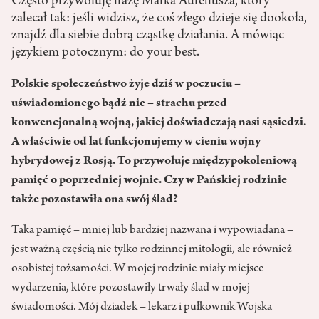
Często przywołuję frazę Marka Aureliusza, który
zalecał tak: jeśli widzisz, że coś złego dzieje się dookoła,
znajdź dla siebie dobrą cząstkę działania. A mówiąc
językiem potocznym: do your best.
Polskie społeczeństwo żyje dziś w poczuciu –
uświadomionego bądź nie – strachu przed
konwencjonalną wojną, jakiej doświadczają nasi sąsiedzi.
A właściwie od lat funkcjonujemy w cieniu wojny
hybrydowej z Rosją. To przywołuje między­pokoleniową
pamięć o poprzedniej wojnie. Czy w Pańskiej rodzinie
także pozostawiła ona swój ślad?
Taka pamięć – mniej lub bardziej nazwana i wypowiadana –
jest ważną częścią nie tylko rodzinnej mitologii, ale również
osobistej tożsamości. W mojej rodzinie miały miejsce
wydarzenia, które pozostawiły trwały ślad w mojej
świadomości. Mój dziadek – lekarz i pułkownik Wojska