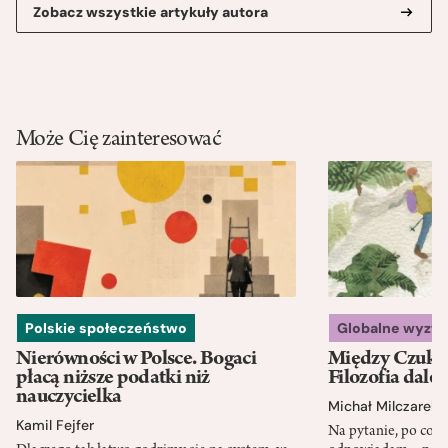
Zobacz wszystkie artykuły autora
Może Cię zainteresować
Polskie społeczeństwo
Globalne wyzw
Nierówności w Polsce. Bogaci
Między Czukot
płacą niższe podatki niż
Filozofia dale
nauczycielka
Michał Milczarek
Kamil Fejfer
Na pytanie, po co p