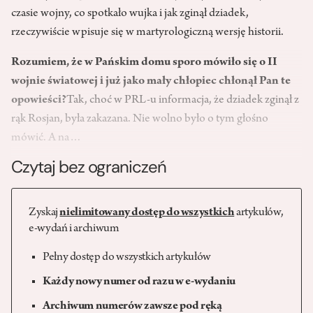
czasie wojny, co spotkało wujka i jak zginął dziadek,
rzeczywiście wpisuje się w martyrologiczną wersję historii.
Rozumiem, że w Pańskim domu sporo mówiło się o II
wojnie światowej i już jako mały chłopiec chłonął Pan te
opowieści?
Tak, choć w PRL­-u informacja, że dziadek zginął z
rąk Rosjan, była zakazana. Nie wolno było o tym głośno
mówić. A na…
Czytaj bez ograniczeń
Zyskaj
nielimitowany dostęp do wszystkich
artykułów,
e-wydań i archiwum
Pełny dostęp do wszystkich artykułów
Każdy nowy numer od razu w e-wydaniu
Archiwum numerów zawsze pod ręką