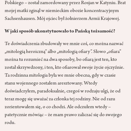
Polskiego – został zamordowany przez Rosjan w Katyniu. Brat
mojej matki zginął w niemieckim obozie koncentracyjnym
Sachsenhausen. Mój ojciec był żołnierzem Armii Krajowej.
W jaki sposób ukonstytuowało to Pańską tożsamość?
Te doświadczenia zbudowały we mnie coś, co można nazwać
„mito­logią heroiczną” albo „mitologią ofiary”. Słowo „ofiara”
można tu rozumieć na dwa sposoby, bo ofiarą jest ten, kto
został skrzywdzony, i ten, kto ofiarował swoje życie ojczyźnie.
Ta rodzinna mitologia była we mnie obecna, gdy w czasie
stanu wojennego zostałem aresztowany. Wtedy
doświadczyłem, paradoksalnie, czegoś w rodzaju ulgi, że od
teraz mogę się uważać za członka tej rodziny. Nie od razu
zorientowałem się, o co chodzi. Ale odczułem wtedy –
patetycznie mówiąc – że mam prawo zaliczać się do swojego
rodu.