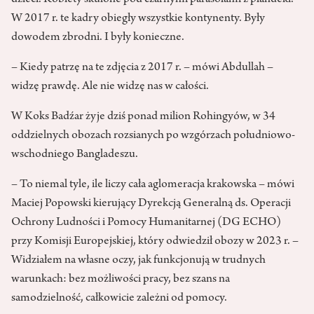
dzieci. Kobiety skulone pod czarnymi parasolami z plandeki.
W 2017 r. te kadry obiegły wszystkie kontynenty. Były
dowodem zbrodni. I były konieczne.
– Kiedy patrzę na te zdjęcia z 2017 r. – mówi Abdullah –
widzę prawdę. Ale nie widzę nas w całości.
W Koks Badźar żyje dziś ponad milion Rohingyów, w 34
oddzielnych obozach rozsianych po wzgórzach południowo-
wschodniego Bangladeszu.
– To niemal tyle, ile liczy cała aglomeracja krakowska – mówi
Maciej Popowski kierujący Dyrekcją Generalną ds. Operacji
Ochrony Ludności i Pomocy Humanitarnej (DG ECHO)
przy Komisji Europejskiej, który odwiedził obozy w 2023 r. –
Widziałem na własne oczy, jak funkcjonują w trudnych
warunkach: bez możliwości pracy, bez szans na
samodzielność, całkowicie zależni od pomocy.