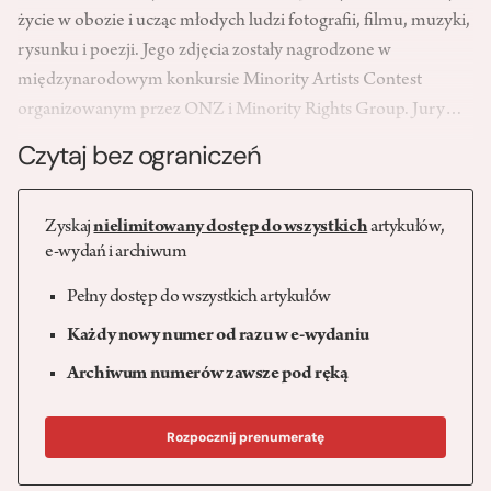
życie w obozie i ucząc młodych ludzi fotografii, filmu, muzyki,
rysunku i poezji. Jego zdjęcia zostały nagrodzone w
międzynarodowym konkursie Minority Artists Contest
organizowanym przez ONZ i Minority Rights Group. Jury…
Czytaj bez ograniczeń
Zyskaj
nielimitowany dostęp do wszystkich
artykułów,
e-wydań i archiwum
Pełny dostęp do wszystkich artykułów
Każdy nowy numer od razu w e-wydaniu
Archiwum numerów zawsze pod ręką
Rozpocznij prenumeratę