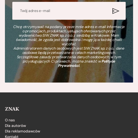
Chcę otrzymywać na podany przeze mnie adres e-mail informacje
o promocjach, produktach, usługach oferowanych przez
wydawnictwo SIW ZNAK sp. z o.o. z siedzibą w Krakowie. Mam
świadomość, że zgoda jest dobrowolna i mogę ją w każdej chwili
wycofać.
Administratorem danych osobowych jest SIW ZNAK sp. z o.o., dane
osobowe będą przetwarzane w celach marketingowych.
Szczegółowe zasady przetwarzania danych osobowych, w tym
przysługujących Ci prawach, można znaleźć w
Polityce
Prywatności
.
ZNAK
O nas
Dla autorów
Dla reklamodawców
Kontakt