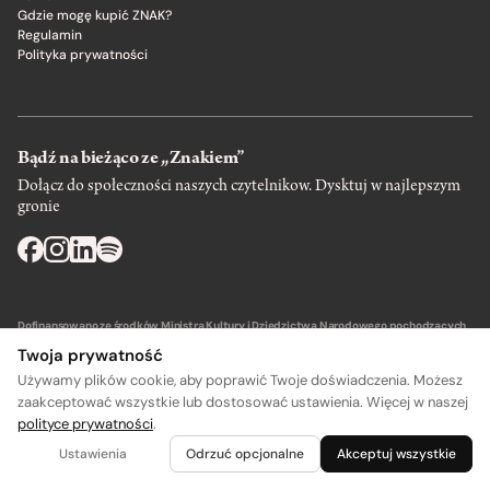
Gdzie mogę kupić ZNAK?
Regulamin
Polityka prywatności
Bądź na bieżąco ze „Znakiem”
Dołącz do społeczności naszych czytelnikow. Dysktuj w najlepszym
gronie
Dofinansowano ze środków Ministra Kultury i Dziedzictwa Narodowego pochodzących
z Funduszu Promocji Kultury – państwowego funduszu celowego.
Twoja prywatność
Używamy plików cookie, aby poprawić Twoje doświadczenia. Możesz
zaakceptować wszystkie lub dostosować ustawienia. Więcej w naszej
polityce prywatności
.
A
A
Wydawca: SIW Znak w Krakowie
Ustawienia
Odrzuć opcjonalne
Akceptuj wszystkie