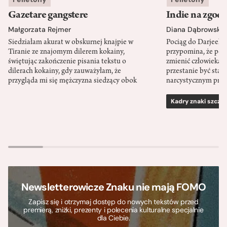
Gazetare gangstere
Indie na zgod
Małgorzata Rejmer
Diana Dąbrowska
Siedziałam akurat w obskurnej knajpie w
Pociąg do Darjeeli
Tiranie ze znajomym dilerem kokainy,
przypomina, że po
świętując zakończenie pisania tekstu o
zmienić człowieka d
dilerach kokainy, gdy zauważyłam, że
przestanie być sta
przygląda mi się mężczyzna siedzący obok
narcystycznym pro
Kadry znaki szcze
Newsletterowicze Znaku nie mają FOMO
Zapisz się i otrzymaj dostęp do nowych tekstów przed
premierą, zniżki, prezenty i polecenia kulturalne specjalnie
dla Ciebie.