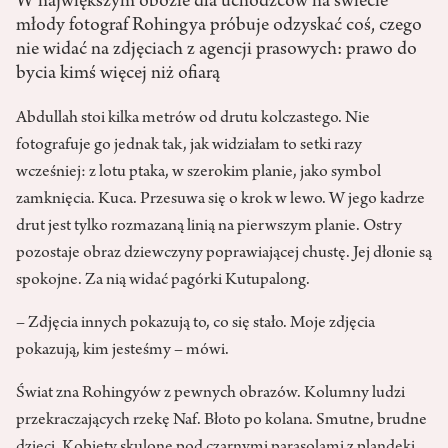
W największym obozie dla uchodźców na świecie
młody fotograf Rohingya próbuje odzyskać coś, czego
nie widać na zdjęciach z agencji prasowych: prawo do
bycia kimś więcej niż ofiarą
Abdullah stoi kilka metrów od drutu kolczastego. Nie
fotografuje go jednak tak, jak widziałam to setki razy
wcześniej: z lotu ptaka, w szerokim planie, jako symbol
zamknięcia. Kuca. Przesuwa się o krok w lewo. W jego kadrze
drut jest tylko rozmazaną linią na pierwszym planie. Ostry
pozostaje obraz dziewczyny poprawiającej chustę. Jej dłonie są
spokojne. Za nią widać pagórki Kutupalong.
– Zdjęcia innych pokazują to, co się stało. Moje zdjęcia
pokazują, kim jesteśmy – mówi.
Świat zna Rohingyów z pewnych obrazów. Kolumny ludzi
przekraczających rzekę Naf. Błoto po kolana. Smutne, brudne