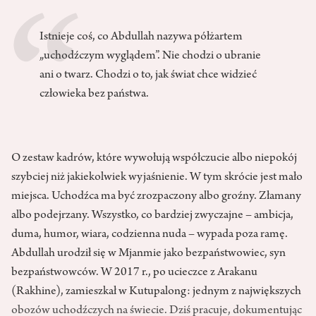
Istnieje coś, co Abdullah nazywa półżartem
„uchodźczym wyglądem”. Nie chodzi o ubranie
ani o twarz. Chodzi o to, jak świat chce widzieć
człowieka bez państwa.
O zestaw kadrów, które wywołują współczucie albo niepokój
szybciej niż jakiekolwiek wyjaśnienie. W tym skrócie jest mało
miejsca. Uchodźca ma być zrozpaczony albo groźny. Złamany
albo podejrzany. Wszystko, co bardziej zwyczajne – ambicja,
duma, humor, wiara, codzienna nuda – wypada poza ramę.
Abdullah urodził się w Mjanmie jako bezpaństwowiec, syn
bezpaństwowców. W 2017 r., po ucieczce z Arakanu
(Rakhine), zamieszkał w Kutupalong: jednym z największych
obozów uchodźczych na świecie. Dziś pracuje, dokumentując