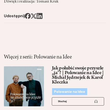
Dźwięk i realizacja: Tomasz Kruk
Udostępnij
Więcej z serii: Polowanie na Idee
Jak polubić swoje przyszłe
„ja”? | Polowanie na Idee |
Michał Jędrzejek & Karol
Kleczka
Polowanie na Idee
Słuchaj