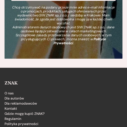
Chcę otrzymywać na podany przeze mnie adres e-mail informacje
o promocjach, produktach, usługach oferowanych przez
wydawnictwo SIW ZNAK sp. z o.o. z siedzibą w Krakowie. Mam
świadomość, że zgoda jest dobrowolna i mogę ją w każdej chwili
wycofać.
Administratorem danych osobowych jest SIW ZNAK sp. z o.o., dane
osobowe będą przetwarzane w celach marketingowych.
Szczegółowe zasady przetwarzania danych osobowych, w tym
przysługujących Ci prawach, można znaleźć w
Polityce
Prywatności
.
ZNAK
O nas
Dla autorów
Dla reklamodawców
Kontakt
Gdzie mogę kupić ZNAK?
Regulamin
Polityka prywatności