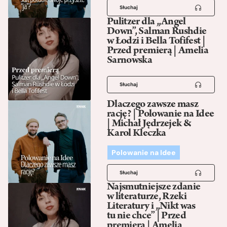
Słuchaj
Pulitzer dla „Angel
Down”, Salman Rushdie
w Łodzi i Bella Tofifest |
Przed premierą | Amelia
Sarnowska
Słuchaj
Dlaczego zawsze masz
rację? | Polowanie na Idee
| Michał Jędrzejek &
Karol Kleczka
Polowanie na Idee
Słuchaj
Najsmutniejsze zdanie
w literaturze, Rzeki
Literatury i „Nikt was
tu nie chce” | Przed
premierą | Amelia