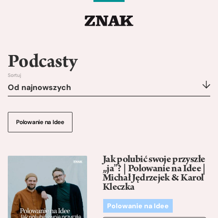
Podcasty
Sortuj
Od najnowszych
Polowanie na Idee
Jak polubić swoje przyszłe
„ja”? | Polowanie na Idee |
Michał Jędrzejek & Karol
Kleczka
Polowanie na Idee