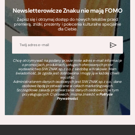
Newsletterowicze Znaku nie mają FOMO
Zapisz się i otrzymaj dostęp do nowych tekstów przed
premierą, zniżki, prezenty i polecenia kulturalne specjalnie
dla Ciebie.
Chcę otrzymywać na podany przeze mnie adres e-mail informacje
o promocjach, produktach, usługach oferowanych przez
wydawnictwo SIW ZNAK sp. z o.o. z siedzibą w Krakowie. Mam
świadomość, że zgoda jest dobrowolna i mogę ją w każdej chwili
wycofać.
Administratorem danych osobowych jest SIW ZNAK sp. z o.o., dane
osobowe będą przetwarzane w celach marketingowych.
Szczegółowe zasady przetwarzania danych osobowych, w tym
przysługujących Ci prawach, można znaleźć w
Polityce
Prywatności
.