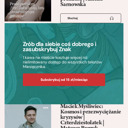
Sarnowska
Słuchaj
Zrób dla siebie coś dobrego i
zasubskrybuj Znak
1 kawa na mieście kosztuje więcej niż
nielimitowany dostęp do wszystkich tekstów
Miesięcznika.
Subskrybuj od 15 zł/miesiąc
Maciek Myśliwiec:
Kosmos i przezwyciężanie
kryzysów |
Czterdziestolatek |