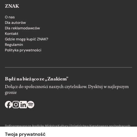
ZNAK
O nas
Dla autorów
Dla reklamodawców
Kontakt
Gdzie mogę kupić ZNAK?
Regulamin
Polityka prywatności
Bądź na bieżąco ze „Znakiem”
Dołącz do społeczności naszych czytelnikow. Dysktuj w najlepszym
gronie
Dofinansowano ze środków Ministra Kultury i Dziedzictwa Narodowego pochodzących
z Funduszu Promocji Kultury – państwowego funduszu celowego.
Twoja prywatność