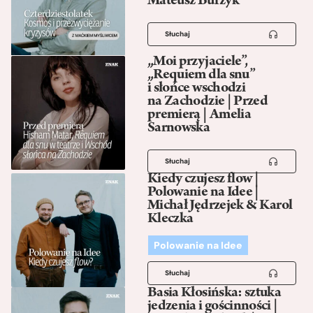
Mateusz Burzyk
Słuchaj
„Moi przyjaciele”,
„Requiem dla snu”
i słońce wschodzi
na Zachodzie | Przed
premierą | Amelia
Sarnowska
Słuchaj
Kiedy czujesz flow |
Polowanie na Idee |
Michał Jędrzejek & Karol
Kleczka
Polowanie na Idee
Słuchaj
Basia Kłosińska: sztuka
jedzenia i gościnności |