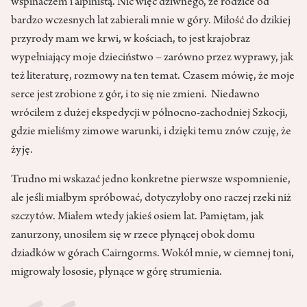
wspinaczem i alpinistą. Nic więc dziwnego, że rodzice od
bardzo wczesnych lat zabierali mnie w góry. Miłość do dzikiej
przyrody mam we krwi, w kościach, to jest krajobraz
wypełniający moje dzieciństwo – zarówno przez wyprawy, jak
też literaturę, rozmowy na ten temat. Czasem mówię, że moje
serce jest zrobione z gór, i to się nie zmieni. Niedawno
wróciłem z dużej ekspedycji w północno-zachodniej Szkocji,
gdzie mieliśmy zimowe warunki, i dzięki temu znów czuję, że
żyję.
Trudno mi wskazać jedno konkretne pierwsze wspomnienie,
ale jeśli miałbym spróbować, dotyczyłoby ono raczej rzeki niż
szczytów. Miałem wtedy jakieś osiem lat. Pamiętam, jak
zanurzony, unosiłem się w rzece płynącej obok domu
dziadków w górach Cairngorms. Wokół mnie, w ciemnej toni,
migrowały łososie, płynące w górę strumienia.