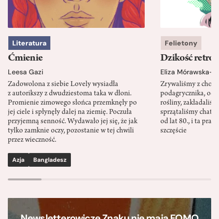
Literatura
Felietony
Ćmienie
Dzikość retro
Leesa Gazi
Eliza Mórawska-K
Zadowolona z siebie Lovely wysiadła
Zrywaliśmy z chodn
z autorikszy z dwudziestoma taka w dłoni.
podagrycznika, od
Promienie zimowego słońca przemknęły po
rośliny, zakładali
jej ciele i spłynęły dalej na ziemię. Poczuła
sprzątaliśmy chatkę 
przyjemną senność. Wydawało jej się, że jak
od lat 80., i ta pra
tylko zamknie oczy, pozostanie w tej chwili
szczęście
przez wieczność.
Azja
Bangladesz
Newsletterowicze Znaku nie mają FOMO