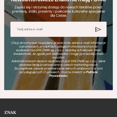
Zapisz się i otrzymaj dostęp do nowych tekstów przed
premierą, zniżki, prezenty i polecenia kulturalne specjalnie
dla Ciebie.
Chcę otrzymywać na podany przeze mnie adres e-mail informacje
o promocjach, produktach, usługach oferowanych przez
wydawnictwo SIW ZNAK sp. z o.o. z siedzibą w Krakowie. Mam
świadomość, że zgoda jest dobrowolna i mogę ją w każdej chwili
wycofać.
Administratorem danych osobowych jest SIW ZNAK sp. z o.o., dane
osobowe będą przetwarzane w celach marketingowych.
Szczegółowe zasady przetwarzania danych osobowych, w tym
przysługujących Ci prawach, można znaleźć w
Polityce
Prywatności
.
ZNAK