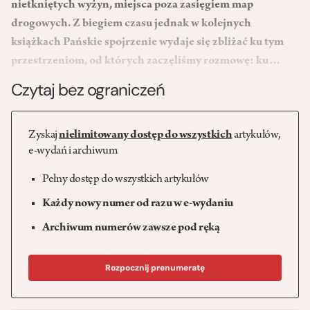
nietkniętych wyżyn, miejsca poza zasięgiem map
drogowych. Z biegiem czasu jednak w kolejnych
książkach Pańskie spojrzenie wydaje się zbliżać ku tym
przestrzeniom, od których zaczęliśmy rozmowę: ku…
Czytaj bez ograniczeń
Zyskaj
nielimitowany dostęp do wszystkich
artykułów,
e-wydań i archiwum
Pełny dostęp do wszystkich artykułów
Każdy nowy numer od razu w e-wydaniu
Archiwum numerów zawsze pod ręką
Rozpocznij prenumeratę