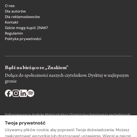
O nas
Dla autorów
Dla reklamodawców
Kontakt
Gdzie mogę kupić ZNAK?
Regulamin
Polityka prywatności
Bądź na bieżąco ze „Znakiem”
Dołącz do społeczności naszych czytelnikow. Dysktuj w najlepszym
gronie
Dofinansowano ze środków Ministra Kultury i Dziedzictwa Narodowego pochodzących
z Funduszu Promocji Kultury – państwowego funduszu celowego.
Twoja prywatność
Używamy plików cookie, aby poprawić Twoje doświadczenia. Możesz
zaakceptować wszystkie lub dostosować ustawienia. Więcej w naszej