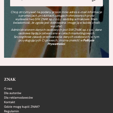
Chcę otrzymywać na podany przeze mnie adres e-mail informacje
o promocjach, produktach, usługach oferowanych przez
wydawnictwo SIW ZNAK sp. z o.o. z siedzibą w Krakowie. Mam
świadomość, że zgoda jest dobrowolna i mogę ją w każdej chwili
wycofać.
Administratorem danych osobowych jest SIW ZNAK sp. z o.o., dane
osobowe będą przetwarzane w celach marketingowych.
Szczegółowe zasady przetwarzania danych osobowych, w tym
przysługujących Ci prawach, można znaleźć w
Polityce
Prywatności
.
ZNAK
O nas
Dla autorów
Dla reklamodawców
Kontakt
Gdzie mogę kupić ZNAK?
Regulamin