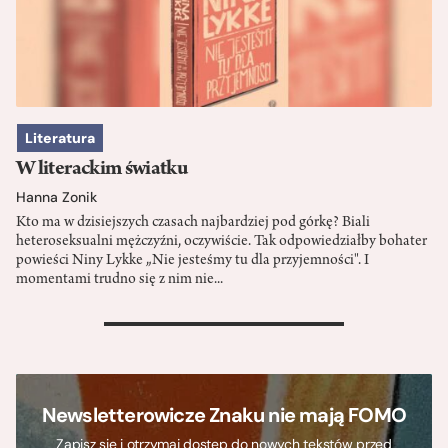
Literatura
W literackim światku
Hanna Zonik
Kto ma w dzisiejszych czasach najbardziej pod górkę? Biali
heteroseksualni mężczyźni, oczywiście. Tak odpowiedziałby bohater
powieści Niny Lykke „Nie jesteśmy tu dla przyjemności". I
momentami trudno się z nim nie...
>
Newsletterowicze Znaku nie mają FOMO
Zapisz się i otrzymaj dostęp do nowych tekstów przed