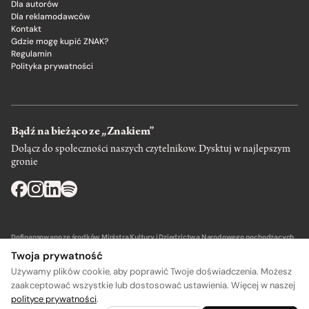
Dla autorów
Dla reklamodawców
Kontakt
Gdzie mogę kupić ZNAK?
Regulamin
Polityka prywatności
Bądź na bieżąco ze „Znakiem”
Dołącz do społeczności naszych czytelnikow. Dysktuj w najlepszym
gronie
Dofinansowano ze środków Ministra Kultury i Dziedzictwa Narodowego pochodzących
z Funduszu Promocji Kultury – państwowego funduszu celowego.
Twoja prywatność
Używamy plików cookie, aby poprawić Twoje doświadczenia. Możesz
zaakceptować wszystkie lub dostosować ustawienia. Więcej w naszej
polityce prywatności
.