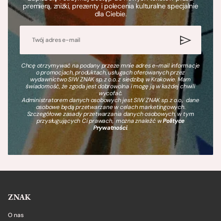
premierą, zniżki, prezenty i polecenia kulturalne specjalnie
dla Ciebie.
Chcę otrzymywać na podany przeze mnie adres e-mail informacje
o promocjach, produktach, usługach oferowanych przez
wydawnictwo SIW ZNAK sp. z o.o. z siedzibą w Krakowie. Mam
świadomość, że zgoda jest dobrowolna i mogę ją w każdej chwili
wycofać.
Administratorem danych osobowych jest SIW ZNAK sp. z o.o., dane
osobowe będą przetwarzane w celach marketingowych.
Szczegółowe zasady przetwarzania danych osobowych, w tym
przysługujących Ci prawach, można znaleźć w
Polityce
Prywatności
.
ZNAK
O nas