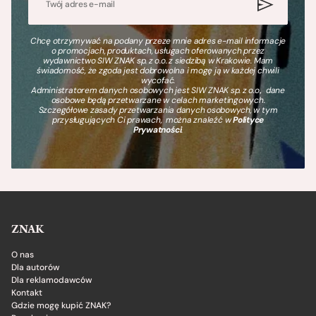
Chcę otrzymywać na podany przeze mnie adres e-mail informacje
o promocjach, produktach, usługach oferowanych przez
wydawnictwo SIW ZNAK sp. z o.o. z siedzibą w Krakowie. Mam
świadomość, że zgoda jest dobrowolna i mogę ją w każdej chwili
wycofać.
Administratorem danych osobowych jest SIW ZNAK sp. z o.o., dane
osobowe będą przetwarzane w celach marketingowych.
Szczegółowe zasady przetwarzania danych osobowych, w tym
przysługujących Ci prawach, można znaleźć w
Polityce
Prywatności
.
ZNAK
O nas
Dla autorów
Dla reklamodawców
Kontakt
Gdzie mogę kupić ZNAK?