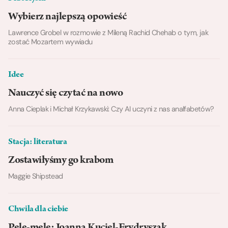
Wybierz najlepszą opowieść
Lawrence Grobel w rozmowie z Mileną Rachid Chehab o tym, jak
zostać Mozartem wywiadu
Idee
Nauczyć się czytać na nowo
Anna Cieplak i Michał Krzykawski: Czy AI uczyni z nas analfabetów?
Stacja: literatura
Zostawiłyśmy go krabom
Maggie Shipstead
Chwila dla ciebie
Pele-mele: Joanna Kuciel-Frydryszak