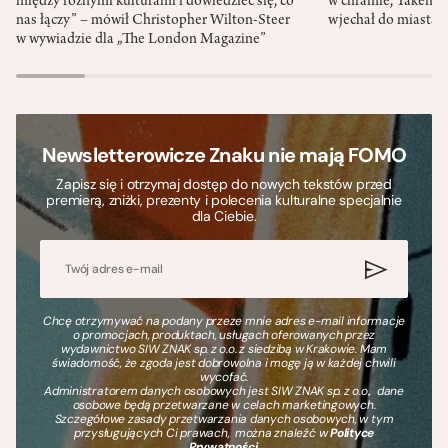
między różnymi kulturami i dowiedzieć się, co
w chramie, Takemik
nas łączy” – mówił Christopher Wilton-Steer
wjechał do miasta w
w wywiadzie dla „The London Magazine”
Newsletterowicze Znaku nie mają FOMO
Zapisz się i otrzymaj dostęp do nowych tekstów przed
premierą, zniżki, prezenty i polecenia kulturalne specjalnie
dla Ciebie.
Chcę otrzymywać na podany przeze mnie adres e-mail informacje
o promocjach, produktach, usługach oferowanych przez
wydawnictwo SIW ZNAK sp. z o.o. z siedzibą w Krakowie. Mam
świadomość, że zgoda jest dobrowolna i mogę ją w każdej chwili
wycofać.
Administratorem danych osobowych jest SIW ZNAK sp. z o.o., dane
osobowe będą przetwarzane w celach marketingowych.
Szczegółowe zasady przetwarzania danych osobowych, w tym
przysługujących Ci prawach, można znaleźć w
Polityce
Prywatności
.