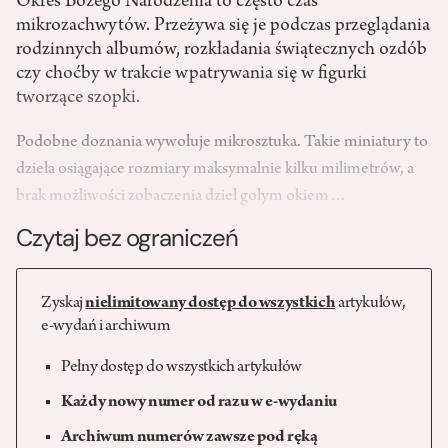
Okres Bożego Narodzenia to często czas
mikrozachwytów. Przeżywa się je podczas przeglądania
rodzinnych albumów, rozkładania świątecznych ozdób
czy choćby w trakcie wpatrywania się w figurki
tworzące szopki.
Podobne doznania wywołuje mikrosztuka. Takie miniatury to
dzieła osiągające rozmiary maksymalnie kilku milimetrów, a
brak możliwości zobaczenia dzieł gołym okiem…
Czytaj bez ograniczeń
Zyskaj
nielimitowany dostęp do wszystkich
artykułów,
e-wydań i archiwum
Pełny dostęp do wszystkich artykułów
Każdy nowy numer od razu w e-wydaniu
Archiwum numerów zawsze pod ręką