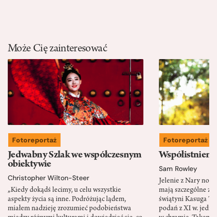
Może Cię zainteresować
Fotoreportaż
Fotoreportaż
Jedwabny Szlak we współczesnym
Współistnieni
obiektywie
Sam Rowley
Christopher Wilton-Steer
Jelenie z Nary nos
„Kiedy dokądś lecimy, u celu wszystkie
mają szczególne zna
aspekty życia są inne. Podróżując lądem,
świątyni Kasuga Ta
miałem nadzieję zrozumieć podobieństwa
podań z XI w. jedno