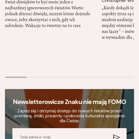
Christopher Wilto
Świat dźwięków to być może jeden z
najbardziej ignorowanych światów. Warto
„Kiedy dokądś lecim
jednak zbierać dźwięki, niczym letnie dojrzałe
aspekty życia są in
owoce, żeby skorzystać z nich, gdy ich
miałem nadzieję z
zabraknie. Wakacje to świetny na to czas
między różnymi kult
nas łączy” – mówił
w wywiadzie dla „
Newsletterowicze Znaku nie mają FOMO
Zapisz się i otrzymaj dostęp do nowych tekstów przed
premierą, zniżki, prezenty i polecenia kulturalne specjalnie
dla Ciebie.