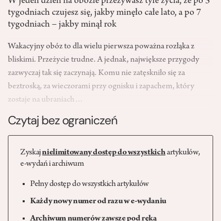
W jeden dzień na obozie przeżywasz tyle życia, że po 3
tygodniach czujesz się, jakby minęło całe lato, a po 7
tygodniach – jakby minął rok
Wakacyjny obóz to dla wielu pierwsza poważna rozłąka z
bliskimi. Przeżycie trudne. A jednak, największe przygody
zazwyczaj tak się zaczynają. Komu nie zatęskniło się za
beztroską, za wieczorami przy ognisku i zapachem, który
zostaje na ubraniach…
Czytaj bez ograniczeń
Zyskaj
nielimitowany dostęp do wszystkich
artykułów,
e-wydań i archiwum
Pełny dostęp do wszystkich artykułów
Każdy nowy numer od razu w e-wydaniu
Archiwum numerów zawsze pod ręką