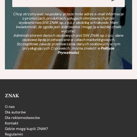
Chcę otrzymywać na podany przeze mnie adres e-mail informacje
o promocjach, produktach, usługach oferowanych przez
wydawnictwo SIW ZNAK sp. z o.o. z siedzibą w Krakowie. Mam
świadomość, że zgoda jest dobrowolna i mogę ją w każdej chwili
wycofać.
Administratorem danych osobowych jest SIW ZNAK sp. z o.o., dane
osobowe będą przetwarzane w celach marketingowych.
Szczegółowe zasady przetwarzania danych osobowych, w tym
przysługujących Ci prawach, można znaleźć w
Polityce
Prywatności
.
ZNAK
O nas
Dla autorów
Dla reklamodawców
Kontakt
Gdzie mogę kupić ZNAK?
Regulamin