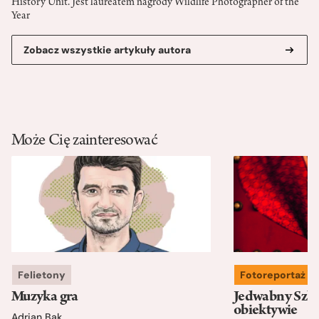
History Unit. Jest laureatem nagrody Wildlife Photographer of the
Year
Zobacz wszystkie artykuły autora
Może Cię zainteresować
Felietony
Fotoreportaż
Muzyka gra
Jedwabny Szla
obiektywie
Adrian Bąk