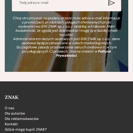
Chcę otrzymywać na podany przeze mnie adres e-mail informacje
o promocjach, produktach, usługach oferowanych przez
wydawnictwo SIW ZNAK sp. z o.o. z siedzibą w Krakowie. Mam
świadomość, że zgoda jest dobrowolna i mogę ją w każdej chwili
wycofać.
Administratorem danych osobowych jest SIW ZNAK sp. z o.o., dane
osobowe będą przetwarzane w celach marketingowych.
Szczegółowe zasady przetwarzania danych osobowych, w tym
przysługujących Ci prawach, można znaleźć w
Polityce
Prywatności
.
ZNAK
O nas
Dla autorów
Dla reklamodawców
Kontakt
Gdzie mogę kupić ZNAK?