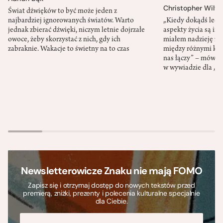
Christopher Wilto
Świat dźwięków to być może jeden z
najbardziej ignorowanych światów. Warto
„Kiedy dokądś lecim
jednak zbierać dźwięki, niczym letnie dojrzałe
aspekty życia są in
owoce, żeby skorzystać z nich, gdy ich
miałem nadzieję z
zabraknie. Wakacje to świetny na to czas
między różnymi kult
nas łączy” – mówił
w wywiadzie dla „
Newsletterowicze Znaku nie mają FOMO
Zapisz się i otrzymaj dostęp do nowych tekstów przed
premierą, zniżki, prezenty i polecenia kulturalne specjalnie
dla Ciebie.