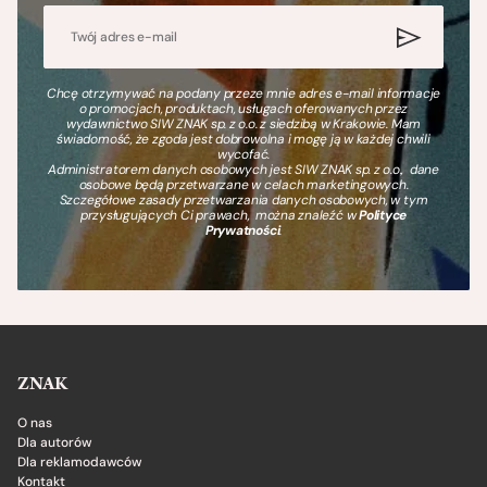
Chcę otrzymywać na podany przeze mnie adres e-mail informacje
o promocjach, produktach, usługach oferowanych przez
wydawnictwo SIW ZNAK sp. z o.o. z siedzibą w Krakowie. Mam
świadomość, że zgoda jest dobrowolna i mogę ją w każdej chwili
wycofać.
Administratorem danych osobowych jest SIW ZNAK sp. z o.o., dane
osobowe będą przetwarzane w celach marketingowych.
Szczegółowe zasady przetwarzania danych osobowych, w tym
przysługujących Ci prawach, można znaleźć w
Polityce
Prywatności
.
ZNAK
O nas
Dla autorów
Dla reklamodawców
Kontakt