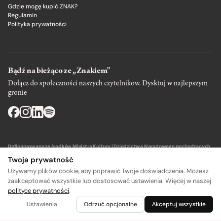
Gdzie mogę kupić ZNAK?
Regulamin
Polityka prywatności
Bądź na bieżąco ze „Znakiem”
Dołącz do społeczności naszych czytelnikow. Dysktuj w najlepszym
gronie
Dofinansowano ze środków Ministra Kultury i Dziedzictwa Narodowego pochodzących
z Funduszu Promocji Kultury – państwowego funduszu celowego.
Twoja prywatność
Używamy plików cookie, aby poprawić Twoje doświadczenia. Możesz
zaakceptować wszystkie lub dostosować ustawienia. Więcej w naszej
polityce prywatności
.
Wydawca: SIW Znak w Krakowie
Ustawienia
Odrzuć opcjonalne
Akceptuj wszystkie