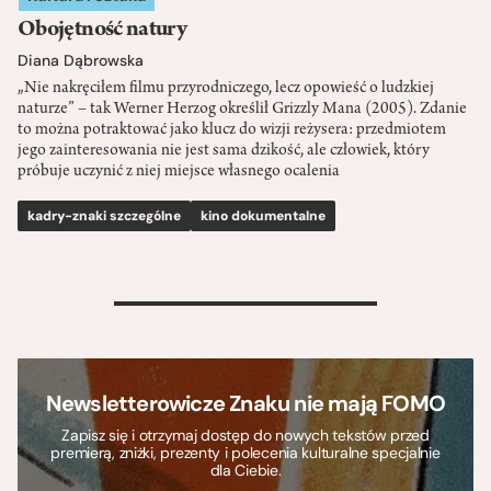
Obojętność natury
Diana Dąbrowska
„Nie nakręciłem filmu przyrodniczego, lecz opowieść o ludzkiej
naturze” – tak Werner Herzog określił Grizzly Mana (2005). Zdanie
to można potraktować jako klucz do wizji reżysera: przedmiotem
jego zainteresowania nie jest sama dzikość, ale człowiek, który
próbuje uczynić z niej miejsce własnego ocalenia
kadry-znaki szczególne
kino dokumentalne
>
Newsletterowicze Znaku nie mają FOMO
Zapisz się i otrzymaj dostęp do nowych tekstów przed
premierą, zniżki, prezenty i polecenia kulturalne specjalnie
dla Ciebie.