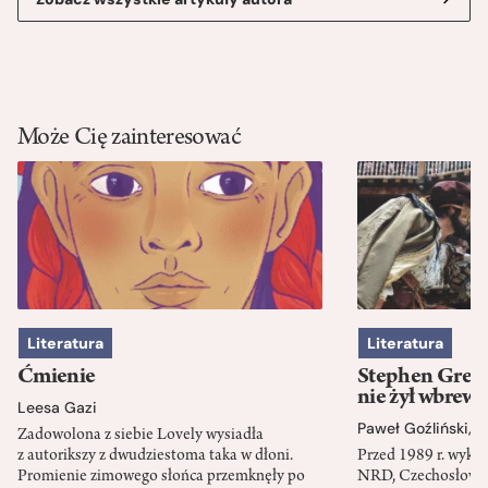
Może Cię zainteresować
Literatura
Literatura
Ćmienie
Stephen Green
nie żył wbrew 
Leesa Gazi
Paweł Goźliński
,
S
Zadowolona z siebie Lovely wysiadła
z autorikszy z dwudziestoma taka w dłoni.
Przed 1989 r. wykł
Promienie zimowego słońca przemknęły po
NRD, Czechosłowacj