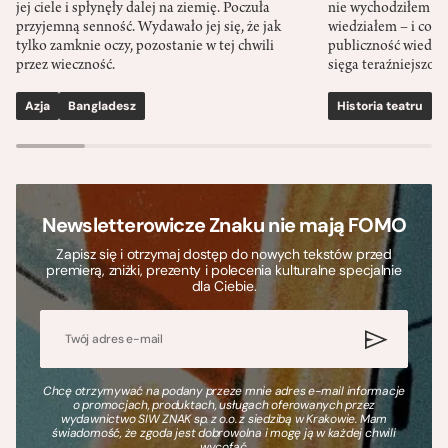
jej ciele i spłynęły dalej na ziemię. Poczuła
nie wychodziłem po
przyjemną senność. Wydawało jej się, że jak
wiedziałem – i co w
tylko zamknie oczy, pozostanie w tej chwili
publiczność wiedzia
przez wieczność.
sięga teraźniejszośc
Azja
Bangladesz
Historia teatru
S
Newsletterowicze Znaku nie mają FOMO
Zapisz się i otrzymaj dostęp do nowych tekstów przed
premierą, zniżki, prezenty i polecenia kulturalne specjalnie
dla Ciebie.
Chcę otrzymywać na podany przeze mnie adres e-mail informacje
o promocjach, produktach, usługach oferowanych przez
wydawnictwo SIW ZNAK sp. z o.o. z siedzibą w Krakowie. Mam
świadomość, że zgoda jest dobrowolna i mogę ją w każdej chwili
wycofać.