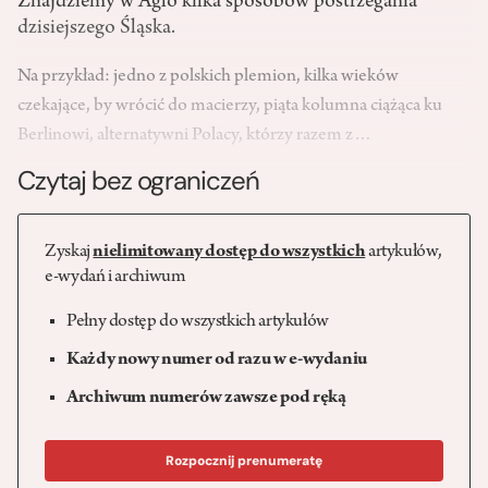
Znajdziemy w Aglo kilka sposobów postrzegania
dzisiejszego Śląska.
Na przykład: jedno z polskich plemion, kilka wieków
czekające, by wrócić do macierzy, piąta kolumna ciążąca ku
Berlinowi, alternatywni Polacy, którzy razem z…
Czytaj bez ograniczeń
Zyskaj
nielimitowany dostęp do wszystkich
artykułów,
e-wydań i archiwum
Pełny dostęp do wszystkich artykułów
Każdy nowy numer od razu w e-wydaniu
Archiwum numerów zawsze pod ręką
Rozpocznij prenumeratę