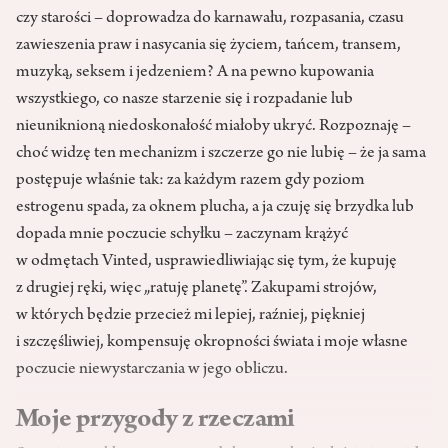
czy starości – doprowadza do karnawału, rozpasania, czasu
zawieszenia praw i nasycania się życiem, tańcem, transem,
muzyką, seksem i jedzeniem? A na pewno kupowania
wszystkiego, co nasze starzenie się i rozpadanie lub
nieuniknioną niedoskonałość miałoby ukryć. Rozpoznaję –
choć widzę ten mechanizm i szczerze go nie lubię – że ja sama
postępuje właśnie tak: za każdym razem gdy poziom
estrogenu spada, za oknem plucha, a ja czuję się brzydka lub
dopada mnie poczucie schyłku – zaczynam krążyć
w odmętach Vinted, usprawiedliwiając się tym, że kupuję
z drugiej ręki, więc „ratuję planetę”. Zakupami strojów,
w których będzie przecież mi lepiej, raźniej, piękniej
i szczęśliwiej, kompensuję okropności świata i moje własne
poczucie niewystarczania w jego obliczu.
Moje przygody z rzeczami