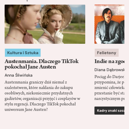
Kultura i Sztuka
Felietony
Austenmania. Dlaczego TikTok
Indie na zgod
pokochał Jane Austen
Diana Dąbrowska
Anna Śliwińska
Pociąg do Darjeeli
Austenmania graniczy dziś niemal z
przypomina, że po
szaleństwem, które nakłania do zakupu
zmienić człowieka d
osobliwych, niekoniecznie przydatnych
przestanie być sta
gadżetów, organizacji przyjęć i cosplayów w
narcystycznym pro
stylu regencji. Dlaczego TikTok pokochał
uniwersum Jane Austen?
Kadry znaki szcze