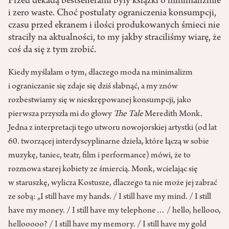
Przed dekadą bestsellerami były książki o minimalizmie
i zero waste. Choć postulaty ograniczenia konsumpcji,
czasu przed ekranem i ilości produkowanych śmieci nie
straciły na aktualności, to my jakby straciliśmy wiarę, że
coś da się z tym zrobić.
Kiedy myślałam o tym, dlaczego moda na minimalizm
i ograniczanie się zdaje się dziś słabnąć, a my znów
rozbestwiamy się w nieskrępowanej konsumpcji, jako
pierwsza przyszła mi do głowy
The Tale
Meredith Monk.
Jedna z interpretacji tego utworu nowojorskiej artystki (od lat
60. tworzącej interdyscyplinarne dzieła, które łączą w sobie
muzykę, taniec, teatr, film i performance) mówi, że to
rozmowa starej kobiety ze śmiercią. Monk, wcielając się
w staruszkę, wylicza Kostusze, dlaczego ta nie może jej zabrać
ze sobą: „I still have my hands. / I still have my mind. / I still
have my money. / I still have my telephone… / hello, hellooo,
hellooooo? / I still have my memory. / I still have my gold