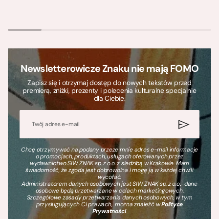
Newsletterowicze Znaku nie mają FOMO
Zapisz się i otrzymaj dostęp do nowych tekstów przed
premierą, zniżki, prezenty i polecenia kulturalne specjalnie
dla Ciebie.
Chcę otrzymywać na podany przeze mnie adres e-mail informacje
o promocjach, produktach, usługach oferowanych przez
wydawnictwo SIW ZNAK sp. z o.o. z siedzibą w Krakowie. Mam
świadomość, że zgoda jest dobrowolna i mogę ją w każdej chwili
wycofać.
Administratorem danych osobowych jest SIW ZNAK sp. z o.o., dane
osobowe będą przetwarzane w celach marketingowych.
Szczegółowe zasady przetwarzania danych osobowych, w tym
przysługujących Ci prawach, można znaleźć w
Polityce
Prywatności
.