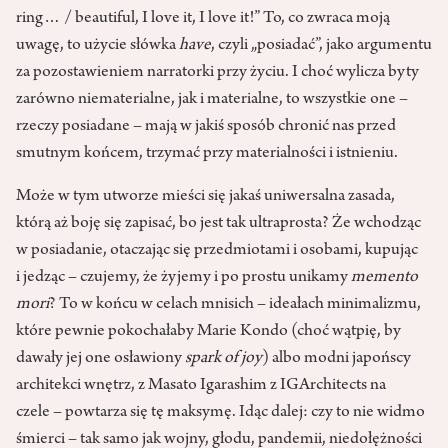
ring… / beautiful, I love it, I love it!” To, co zwraca moją
uwagę, to użycie słówka
have
, czyli „posiadać”, jako argumentu
za pozostawieniem narratorki przy życiu. I choć wylicza byty
zarówno niematerialne, jak i materialne, to wszystkie one –
rzeczy posiadane – mają w jakiś sposób chronić nas przed
smutnym końcem, trzymać przy materialności i istnieniu.
Może w tym utworze mieści się jakaś uniwersalna zasada,
którą aż boję się zapisać, bo jest tak ultraprosta? Że wchodząc
w posiadanie, otaczając się przedmiotami i osobami, kupując
i jedząc – czujemy, że żyjemy i po prostu unikamy
memento
mori
? To w końcu w celach mnisich – ideałach minimalizmu,
które pewnie pokochałaby Marie Kondo (choć wątpię, by
dawały jej one osławiony
spark of joy
) albo modni japońscy
architekci wnętrz, z Masato Igarashim z IGArchitects na
czele – powtarza się tę maksymę. Idąc dalej: czy to nie widmo
śmierci – tak samo jak wojny, głodu, pandemii, niedołężności