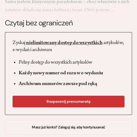
Sama jestem klasycznym paradoksem – choć właściwie z nich
ostatnio składa się nasza kultura i świat. Otóż jestem…
Czytaj bez ograniczeń
Zyskaj
nielimitowany dostęp do wszystkich
artykułów,
e-wydań i archiwum
Pełny dostęp do wszystkich artykułów
Każdy nowy numer od razu w e-wydaniu
Archiwum numerów zawsze pod ręką
Rozpocznij prenumeratę
Masz już konto? Zaloguj się, aby kontynuuwać