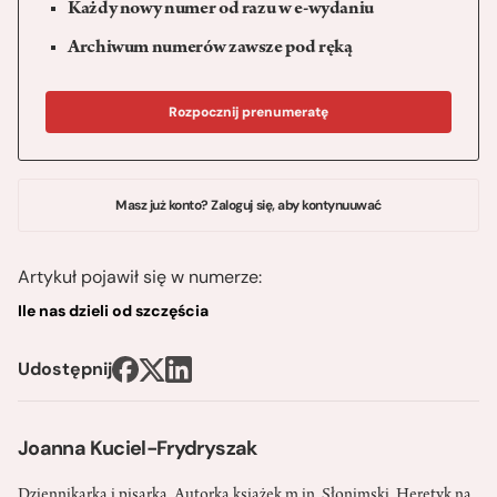
Każdy nowy numer od razu w e-wydaniu
Archiwum numerów zawsze pod ręką
Rozpocznij prenumeratę
Masz już konto? Zaloguj się, aby kontynuuwać
Artykuł pojawił się w numerze:
Ile nas dzieli od szczęścia
Udostępnij
Joanna Kuciel-Frydryszak
Dziennikarka i pisarka. Autorka książek m.in. Słonimski. Heretyk na