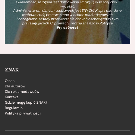
świadomość, że zgoda jest dobrowolna i mogę ją w każdej chwili
wycofać.
Administratorem danych osobowych jest SIW ZNAK sp. z o.o., dane
osobowe będą przetwarzane w celach marketingowych.
Szczegółowe zasady przetwarzania danych osobowych, w tym
przysługujących Ci prawach, można znaleźć w
Polityce
Prywatności
.
ZNAK
O nas
Dla autorów
Dla reklamodawców
Kontakt
Gdzie mogę kupić ZNAK?
Regulamin
Polityka prywatności