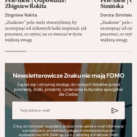
Pele-mele | Odpowiada:
Pele-mele | O
Zbigniew Rokita
Simińska
Zbigniew Rokita
Dorota Simińska
„Znakowe” pele-mele stworzyliśmy, by
„Znakowe” pele-mel
zaczerpnąć od ciekawych ludzi inspiracji: jak
zaczerpnąć od ciekaw
pracować, co czytać, na co zwracać w życiu
pracować, co czytać,
większą uwagę
większą uwagę
Newsletterowicze Znaku nie mają FOMO
Zapisz się i otrzymaj dostęp do nowych tekstów przed
premierą, zniżki, prezenty i polecenia kulturalne specjalnie
dla Ciebie.
Chcę otrzymywać na podany przeze mnie adres e-mail informacje
o promocjach, produktach, usługach oferowanych przez
wydawnictwo SIW ZNAK sp. z o.o. z siedzibą w Krakowie. Mam