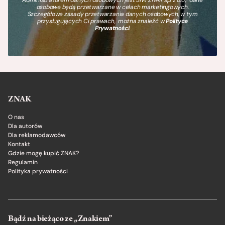
Administratorem danych osobowych jest SIW ZNAK sp. z o.o., dane
osobowe będą przetwarzane w celach marketingowych.
Szczegółowe zasady przetwarzania danych osobowych, w tym
przysługujących Ci prawach, można znaleźć w
Polityce
Prywatności
.
ZNAK
O nas
Dla autorów
Dla reklamodawców
Kontakt
Gdzie mogę kupić ZNAK?
Regulamin
Polityka prywatności
Bądź na bieżąco ze „Znakiem”