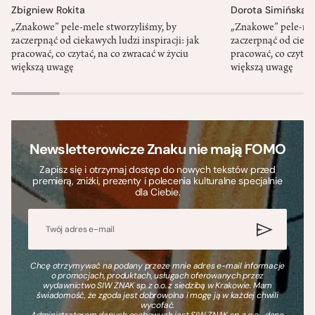
Zbigniew Rokita
Dorota Simińska
„Znakowe” pele-mele stworzyliśmy, by
„Znakowe” pele-mel
zaczerpnąć od ciekawych ludzi inspiracji: jak
zaczerpnąć od ciekaw
pracować, co czytać, na co zwracać w życiu
pracować, co czytać,
większą uwagę
większą uwagę
Newsletterowicze Znaku nie mają FOMO
Zapisz się i otrzymaj dostęp do nowych tekstów przed
premierą, zniżki, prezenty i polecenia kulturalne specjalnie
dla Ciebie.
Chcę otrzymywać na podany przeze mnie adres e-mail informacje
o promocjach, produktach, usługach oferowanych przez
wydawnictwo SIW ZNAK sp. z o.o. z siedzibą w Krakowie. Mam
świadomość, że zgoda jest dobrowolna i mogę ją w każdej chwili
wycofać.