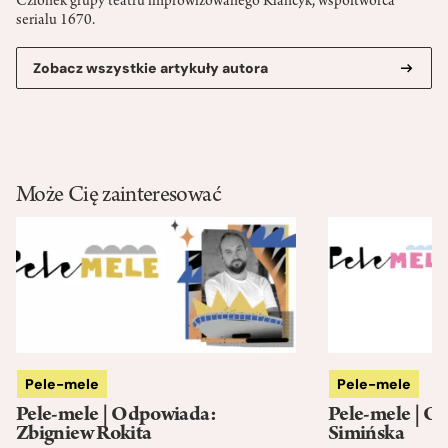
Członek grupy teatru improwizowanego Klancyk, współtwórca
serialu 1670.
Zobacz wszystkie artykuły autora
Może Cię zainteresować
Pele-mele
Pele-mele
Pele-mele | Odpowiada:
Pele-mele | O
Zbigniew Rokita
Simińska