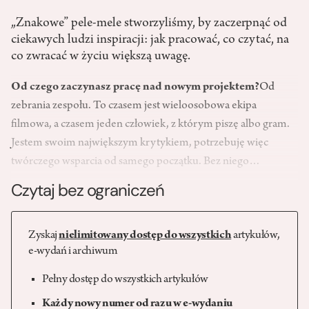
„Znakowe” pele­-mele stworzyliśmy, by zaczerpnąć od
ciekawych ludzi inspiracji: jak pracować, co czytać, na
co zwracać w życiu większą uwagę.
Od czego zaczynasz pracę nad nowym projektem?
Od
zebrania zespołu. To czasem jest wieloosobowa ekipa
filmowa, a czasem jeden człowiek, z którym piszę albo gram.
Jestem swoim największym krytykiem, potrzebuję więc
twórczego wsparcia od samego początku. Bez niego…
Czytaj bez ograniczeń
Zyskaj
nielimitowany dostęp do wszystkich
artykułów,
e-wydań i archiwum
Pełny dostęp do wszystkich artykułów
Każdy nowy numer od razu w e-wydaniu