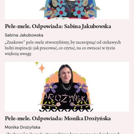
Pele-mele. Odpowiada: Sabina Jakubowska
Sabina Jakubowska
„Znakowe” pele-mele stworzyliśmy, by zaczerpnąć od ciekawych
ludzi inspiracji: jak pracować, co czytać, na co zwracać w życiu
większą uwagę
Pele-mele. Odpowiada: Monika Drożyńska
Monika Drożyńska