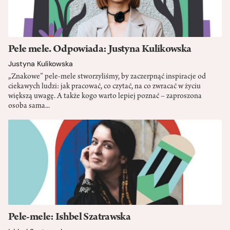
Pele mele. Odpowiada: Justyna Kulikowska
Justyna Kulikowska
„Znakowe” pele-mele stworzyliśmy, by zaczerpnąć inspiracje od
ciekawych ludzi: jak pracować, co czytać, na co zwracać w życiu
większą uwagę. A także kogo warto lepiej poznać – zaproszona
osoba sama...
Pele-mele: Ishbel Szatrawska