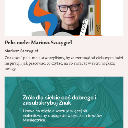
Pele-mele: Mariusz Szczygieł
Mariusz Szczygieł
Znakowe” pele-mele stworzyliśmy, by zaczerpnąć od ciekawych ludzi
inspiracji: jak pracować, co czytać, na co zwracać w życiu większą
uwagę
Zrób dla siebie coś dobrego i
zasubskrybuj Znak
1 kawa na mieście kosztuje więcej niż
nielimitowany dostęp do wszystkich tekstów
Miesięcznika.