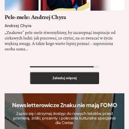
Pele-mele: Andrzej Chyra
Andrzej Chyra
„Znakowe” pele-mele stworzyliśmy, by zaczerpnąć inspiracje od
ciekawych ludzi: jak pracować, co czytać, na co zwracać w życiu
większą uwagę. A także kogo warto lepiej poznać – zaproszona
osoba sama...
>
Załaduj więcej
Newsletterowicze Znaku nie mają FOMO
Zapisz się i otrzymaj dostęp do nowych tekstów przed
premierą, zniżki, prezenty i polecenia kulturalne specjalnie
dla Ciebie.