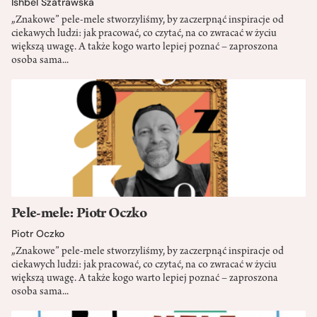
Ishbel Szatrawska
„Znakowe” pele-mele stworzyliśmy, by zaczerpnąć inspiracje od
ciekawych ludzi: jak pracować, co czytać, na co zwracać w życiu
większą uwagę. A także kogo warto lepiej poznać – zaproszona
osoba sama...
Pele-mele: Piotr Oczko
Piotr Oczko
„Znakowe” pele-mele stworzyliśmy, by zaczerpnąć inspiracje od
ciekawych ludzi: jak pracować, co czytać, na co zwracać w życiu
większą uwagę. A także kogo warto lepiej poznać – zaproszona
osoba sama...