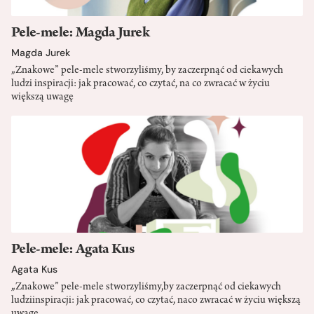
Pele-mele: Magda Jurek
Magda Jurek
„Znakowe” pele-mele stworzyliśmy, by zaczerpnąć od ciekawych
ludzi inspiracji: jak pracować, co czytać, na co zwracać w życiu
większą uwagę
Pele-mele: Agata Kus
Agata Kus
„Znakowe” pele-mele stworzyliśmy,by zaczerpnąć od ciekawych
ludziinspiracji: jak pracować, co czytać, naco zwracać w życiu większą
uwagę