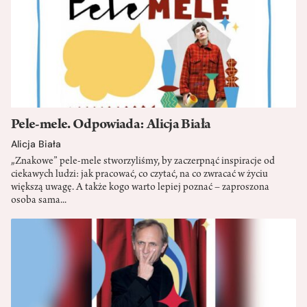
Pele-mele. Odpowiada: Alicja Biała
Alicja Biała
„Znakowe” pele-mele stworzyliśmy, by zaczerpnąć inspiracje od
ciekawych ludzi: jak pracować, co czytać, na co zwracać w życiu
większą uwagę. A także kogo warto lepiej poznać – zaproszona
osoba sama...