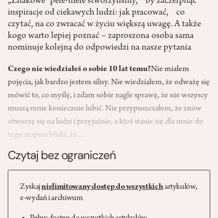
„Znakowe” pele-mele stworzyliśmy, by zaczerpnąć
inspiracje od ciekawych ludzi: jak pracować, co
czytać, na co zwracać w życiu większą uwagę. A także
kogo warto lepiej poznać – zaproszona osoba sama
nominuje kolejną do odpowiedzi na nasze pytania
Czego nie wiedziałeś o sobie 10 lat temu?
Nie miałem
pojęcia, jak bardzo jestem silny. Nie wiedziałem, że odważę się
mówić to, co myślę, i zdam sobie nagle sprawę, że nie wszyscy
muszą mnie koniecznie lubić. Nie przypuszczałem, że znów
otworzę się na ludzi i przyjaźnie, a ktoś stanie się dla mnie do
tego stopnia bliski, że…
Czytaj bez ograniczeń
Zyskaj
nielimitowany dostęp do wszystkich
artykułów,
e-wydań i archiwum