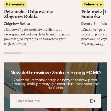
Pele-mele
Pele-mele
Pele-mele | Odpowiada:
Pele-mele | O
Zbigniew Rokita
Simińska
Zbigniew Rokita
Dorota Simińska
„Znakowe” pele-mele stworzyliśmy, by
„Znakowe” pele-mel
zaczerpnąć od ciekawych ludzi inspiracji: jak
zaczerpnąć od ciekaw
pracować, co czytać, na co zwracać w życiu
pracować, co czytać,
większą uwagę
większą uwagę
Newsletterowicze Znaku nie mają FOMO
Zapisz się i otrzymaj dostęp do nowych tekstów przed
premierą, zniżki, prezenty i polecenia kulturalne specjalnie
dla Ciebie.