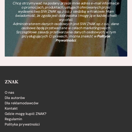
Chcę otrzymywać na podany przeze mnie adres e-mail informacje
o promocjach, produktach, usługach oferowanych przez
wydawnictwo SIW ZNAK sp. z o.o. z siedzibą w Krakowie. Mam
świadomość, że zgoda jest dobrowolna i mogę ją w każdej chwili
wycofać.
Administratorem danych osobowych jest SIW ZNAK sp. z o.o., dane
osobowe będą przetwarzane w celach marketingowych.
Szczegółowe zasady przetwarzania danych osobowych, w tym
przysługujących Ci prawach, można znaleźć w
Polityce
Prywatności
.
ZNAK
O nas
Dla autorów
Dla reklamodawców
Kontakt
Gdzie mogę kupić ZNAK?
Regulamin
Polityka prywatności