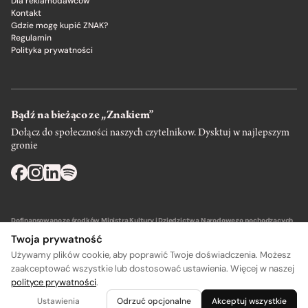
Dla reklamodawców
Kontakt
Gdzie mogę kupić ZNAK?
Regulamin
Polityka prywatności
Bądź na bieżąco ze „Znakiem”
Dołącz do społeczności naszych czytelnikow. Dysktuj w najlepszym
gronie
Dofinansowano ze środków Ministra Kultury i Dziedzictwa Narodowego pochodzących
z Funduszu Promocji Kultury – państwowego funduszu celowego.
Twoja prywatność
Używamy plików cookie, aby poprawić Twoje doświadczenia. Możesz
zaakceptować wszystkie lub dostosować ustawienia. Więcej w naszej
polityce prywatności
.
A
A
Wydawca: SIW Znak w Krakowie
Ustawienia
Odrzuć opcjonalne
Akceptuj wszystkie