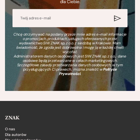
dla Ciebie.
Chcę otrzymywać na podany przeze mnie adres e-mail informacje
o promocjach, produktach, usługach oferowanych przez
wydawnictwo SIW ZNAK sp. z o.o. z siedzibą w Krakowie. Mam
świadomość, że zgoda jest dobrowolna i mogę ją w każdej chwili
wycofać.
Administratorem danych osobowych jest SIW ZNAK sp. z o.o., dane
osobowe będą przetwarzane w celach marketingowych.
Szczegółowe zasady przetwarzania danych osobowych, w tym
przysługujących Ci prawach, można znaleźć w
Polityce
Prywatności
.
ZNAK
O nas
Dla autorów