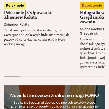
Pele-mele
Dobre życie
Pele-mele | Odpowiada:
Fotografia wo
Zbigniew Rokita
Grzędziński o 
zawodu
Zbigniew Rokita
Milena Rachid Ch
„Znakowe” pele-mele stworzyliśmy, by
Grzędziński
zaczerpnąć od ciekawych ludzi inspiracji: jak
Czasem fotoreporter
pracować, co czytać, na co zwracać w życiu
chciał takiego życia
większą uwagę
wolności twórczej. 
tylko ktoś, kto nie 
Relacjonując wojnę,
gdy wszyscy uciekają
sprzecznie z ludzk
Newsletterowicze Znaku nie mają FOMO
Zapisz się i otrzymaj dostęp do nowych tekstów przed
premierą, zniżki, prezenty i polecenia kulturalne specjalnie