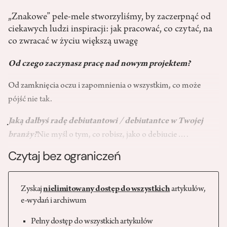
„Znakowe” pele-mele stworzyliśmy, by zaczerpnąć od
ciekawych ludzi inspiracji: jak pracować, co czytać, na
co zwracać w życiu większą uwagę
Od czego zaczynasz pracę nad nowym projektem?
Od zamknięcia oczu i zapomnienia o wszystkim, co może
pójść nie tak.
Jaką dałbyś radę debiutantowi / debiutantce w Twojej
branży?
Nie myśl o tym, co robisz, jako o debiucie….
Czytaj bez ograniczeń
Zyskaj
nielimitowany dostęp do wszystkich
artykułów,
e-wydań i archiwum
Pełny dostęp do wszystkich artykułów