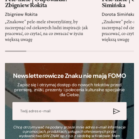
Pele-mele | Odpowiada:
Pele-mele | O
Zbigniew Rokita
Simińska
Zbigniew Rokita
Dorota Simińska
„Znakowe” pele-mele stworzyliśmy, by
„Znakowe” pele-mel
zaczerpnąć od ciekawych ludzi inspiracji: jak
zaczerpnąć od ciekaw
pracować, co czytać, na co zwracać w życiu
pracować, co czytać,
większą uwagę
większą uwagę
Newsletterowicze Znaku nie mają FOMO
Zapisz się i otrzymaj dostęp do nowych tekstów przed
premierą, zniżki, prezenty i polecenia kulturalne specjalnie
dla Ciebie.
Chcę otrzymywać na podany przeze mnie adres e-mail informacje
o promocjach, produktach, usługach oferowanych przez
wydawnictwo SIW ZNAK sp. z o.o. z siedzibą w Krakowie. Mam