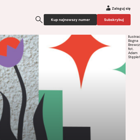
Zaloguj się
Kup najnowszy numer
Subskrybuj
Ilustrac
Bogna
Brewcz
fot.
Adam
Stępie