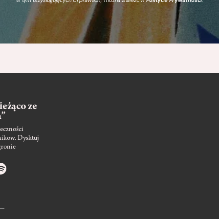
ieżąco ze
m”
eczności
nikow. Dysktuj
gronie