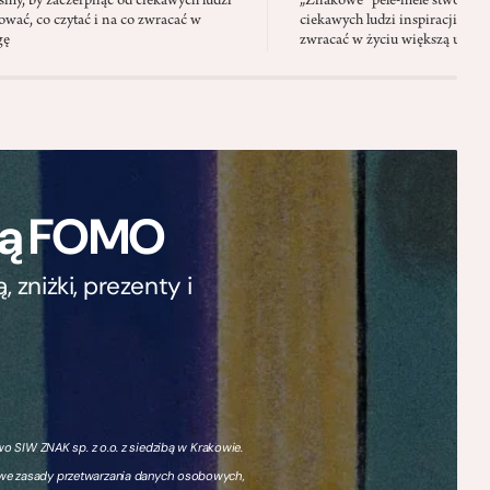
iśmy, by zaczerpnąć od ciekawych ludzi
„Znakowe” pele-mele stworzyli
cować, co czytać i na co zwracać w
ciekawych ludzi inspiracji: jak
gę
zwracać w życiu większą uwag
ają FOMO
zniżki, prezenty i
 SIW ZNAK sp. z o.o. z siedzibą w Krakowie.
owe zasady przetwarzania danych osobowych,