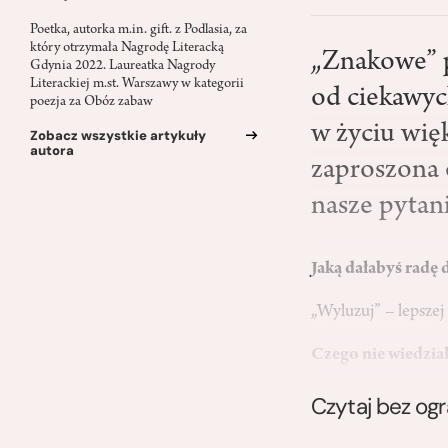
Poetka, autorka m.in. gift. z Podlasia, za
który otrzymała Nagrodę Literacką
„Znakowe” p
Gdynia 2022. Laureatka Nagrody
Literackiej m.st. Warszawy w kategorii
od ciekawych
poezja za Obóz zabaw
w życiu wię
Zobacz wszystkie artykuły
autora
zaproszona 
nasze pytani
Jaką dałabyś radę
„Wyluzuj” – lepszej
Czego nie wiedział
Czytaj bez og