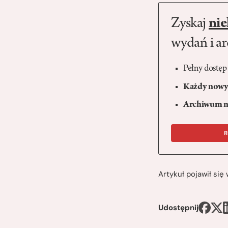
Zyskaj
nie
wydań i a
Pełny dostęp
Każdy nowy 
Archiwum n
R
Artykuł pojawił si
Udostępnij