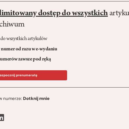
limitowany dostęp do wszystkich
artyku
rchiwum
 do wszystkich artykułów
numer od razu w e-wydaniu
umerów zawsze pod ręką
ozpocznij prenumeratę
ę w numerze:
Dotknij mnie