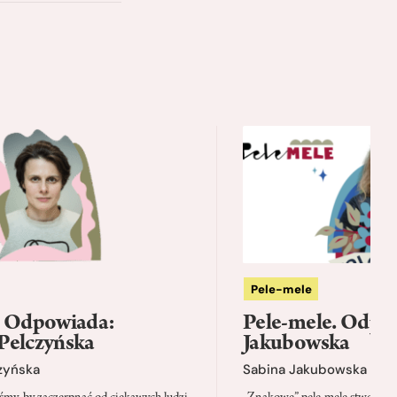
Pele-mele
. Odpowiada:
Pele-mele. Odpo
Pelczyńska
Jakubowska
zyńska
Sabina Jakubowska