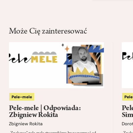
Może Cię zainteresować
Pele-mele
Pel
Pele-mele | Odpowiada:
Pel
Zbigniew Rokita
Sim
Zbigniew Rokita
Doro