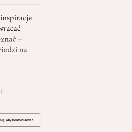
inspiracje
zwracać
oznać –
iedzi na
d.
 się, aby kontynuuwać