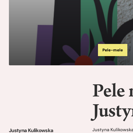
Pele-mele
Pele
Just
Justyna Kulikowsk
Justyna Kulikowska