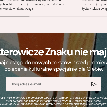
we” pele-mele stworzyliśmy, by zaczerpnąć od
Pele-mele stworzyl
ych ludzi inspiracji: jak pracować, co czytać, na co
inspiracji: jak pra
ć w życiu większą uwagę
życiu większą uwa
terowicze Znaku nie m
ymaj dostęp do nowych tekstów przed premierą, 
polecenia kulturalne specjalnie dla Ciebie.
s e-mail informacje o promocjach, produktach, usługach oferowanych przez wydawnictwo
Mam świadomość, że zgoda jest dobrowolna i mogę ją w każdej chwili wycofać.
 ZNAK sp. z o.o., dane osobowe będą przetwarzane w celach marketingowych. Szczegół
w tym przysługujących Ci prawach, można znaleźć w
Polityce Prywatności
.