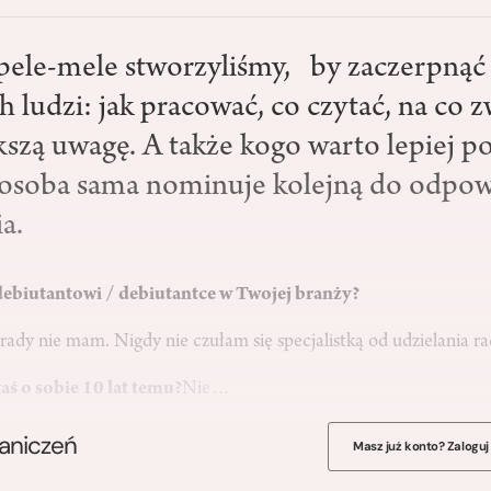
ele-mele stworzyliśmy, by zaczerpnąć 
 ludzi: jak pracować, co czytać, na co 
kszą uwagę. A także kogo warto lepiej p
osoba sama nominuje kolejną do odpow
a.
 debiutantowi / debiutantce w Twojej branży?
 rady nie mam. Nigdy nie czułam się specjalistką od udzielania ra
aś o sobie 10 lat temu?
Nie…
raniczeń
Masz już konto? Zaloguj