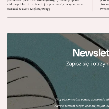
„Znakowe” pele-mele stworzyliśmy, by zaczerpnąć od
„Znako
ciekawych ludzi inspiracji: jak pracować, co czytać, na co
ciekaw
zwracać w życiu większą uwagę
zwraca
Newslet
Zapisz się i otrz
Chcę otrzymywać na podany przeze mnie adre
Administratorem danych osobowych jest SIW