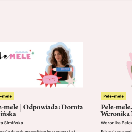
e-mele
Pele-mele
e-mele | Odpowiada: Dorota
Pele-mele
ińska
Weronika 
ta Simińska
Weronika Pelc