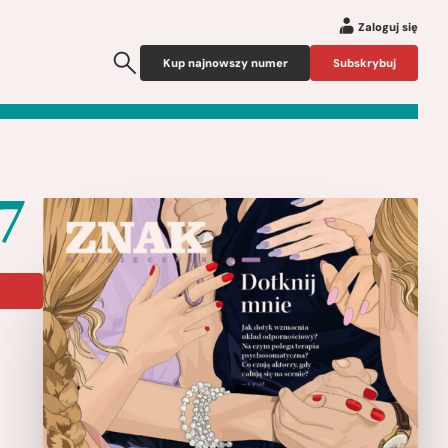
Zaloguj się
Kup najnowszy numer
Subskrybuj
7