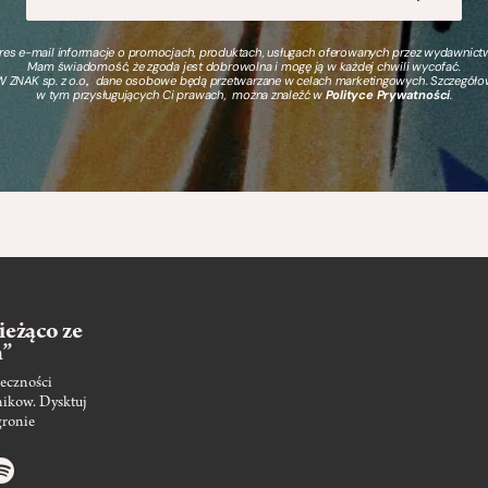
s e-mail informacje o promocjach, produktach, usługach oferowanych przez wydawnictwo
Mam świadomość, że zgoda jest dobrowolna i mogę ją w każdej chwili wycofać.
 ZNAK sp. z o.o., dane osobowe będą przetwarzane w celach marketingowych. Szczegół
w tym przysługujących Ci prawach, można znaleźć w
Polityce Prywatności
.
ieżąco ze
m”
eczności
nikow. Dysktuj
gronie