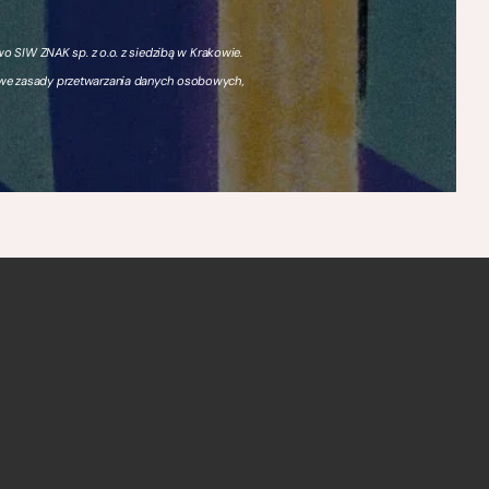
 SIW ZNAK sp. z o.o. z siedzibą w Krakowie.
owe zasady przetwarzania danych osobowych,