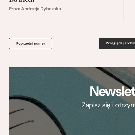
Do trzech
Proza Andrzeja Dybczaka
Przeglądaj arch
Poprzedni numer
Newslet
Zapisz się i otrz