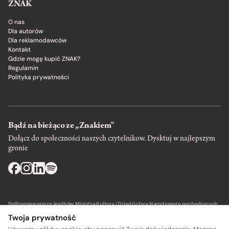
ZNAK
O nas
Dla autorów
Dla reklamodawców
Kontakt
Gdzie mogę kupić ZNAK?
Regulamin
Polityka prywatności
Bądź na bieżąco ze „Znakiem”
Dołącz do społeczności naszych czytelnikow. Dysktuj w najlepszym
gronie
Dofinansowano ze środków Ministra Kultury i Dziedzictwa Narodowego pochodzących
z Funduszu Promocji Kultury – państwowego funduszu celowego.
Twoja prywatność