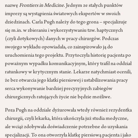
nazwę
Frontiers in Medicine
. Jednym ze stałych punktów
imprezy są wystąpienia światowych ekspertów w swoich
dziedzinach. Carla Pugh należy do tego grona – specjalizuje
się m.in. w zbieraniu i wykorzystywaniu tzw. haptycznych
(czyli dotykowych) danych w pracy chirurgów. Podczas
swojego wykładu opowiadała, co zainspirowało ją do
uruchomienia tego projektu. Przytoczyła historię pacjenta po
poważnym wypadku komunikacyjnym, który trafił na oddział
ratunkowy w krytycznym stanie. Lekarze natychmiast ocenili,
że bez otwarcia jego klatki piersiowej i ustabilizowania pracy
serca wykonywanie bardziej precyzyjnych zabiegów
chirurgicznych ratujących życie nie będzie możliwe.
Poza Pugh na oddziale dyżurowała wtedy również rezydentka
chirurgii, czyli lekarka, która ukończyła już studia medyczne,
ale wciąż zdobywała doświadczenie potrzebne do uzyskania
specjalizacji. To ona otworzyła klatkę piersiową pacjenta i jako