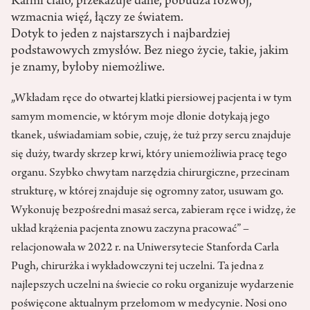
Karmi ciało, przekazuje dane, pobudza rozwój,
wzmacnia więź, łączy ze światem.
Dotyk to jeden z najstarszych i najbardziej
podstawowych zmysłów. Bez niego życie, takie, jakim
je znamy, byłoby niemożliwe.
„Wkładam ręce do otwartej klatki piersiowej pacjenta i w tym
samym momencie, w którym moje dłonie dotykają jego
tkanek, uświadamiam sobie, czuję, że tuż przy sercu znajduje
się duży, twardy skrzep krwi, który uniemożliwia pracę tego
organu. Szybko chwytam narzędzia chirurgiczne, przecinam
strukturę, w której znajduje się ogromny zator, usuwam go.
Wykonuję bezpośredni masaż serca, zabieram ręce i widzę, że
układ krążenia pacjenta znowu zaczyna pracować” –
relacjonowała w 2022 r. na Uniwersytecie Stanforda Carla
Pugh, chirurżka i wykładowczyni tej uczelni. Ta jedna z
najlepszych uczelni na świecie co roku organizuje wydarzenie
poświęcone aktualnym przełomom w medycynie. Nosi ono