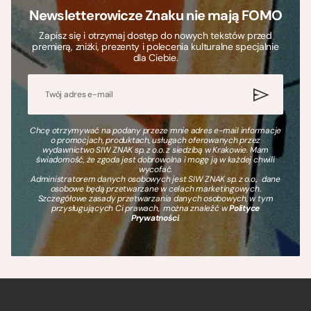
Newsletterowicze Znaku nie mają FOMO
Zapisz się i otrzymaj dostęp do nowych tekstów przed
premierą, zniżki, prezenty i polecenia kulturalne specjalnie
dla Ciebie.
Chcę otrzymywać na podany przeze mnie adres e-mail informacje
o promocjach, produktach, usługach oferowanych przez
wydawnictwo SIW ZNAK sp. z o.o. z siedzibą w Krakowie. Mam
świadomość, że zgoda jest dobrowolna i mogę ją w każdej chwili
wycofać.
Administratorem danych osobowych jest SIW ZNAK sp. z o.o., dane
osobowe będą przetwarzane w celach marketingowych.
Szczegółowe zasady przetwarzania danych osobowych, w tym
przysługujących Ci prawach, można znaleźć w
Polityce
Prywatności
.