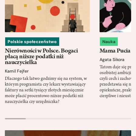
Polskie społeczeństwo
Nauka
Nierówności w Polsce. Bogaci
Mama Pucia się
płacą niższe podatki niż
Agata Sikora
nauczycielka
Tatom daje się pra
Kamil Fejfer
osobistej ambicji, 
Dlaczego tak łatwo godzimy się na system, w
czyli cech i zachow
którym programista czy lekarz wystawiający
przedstawia się nat
faktury na setki tysięcy złotych miesięcznie
opiekuńcze, praktyc
może płacić procentowo niższe podatki niż
cierpliwe i nieusta
nauczycielka czy urzędniczka?