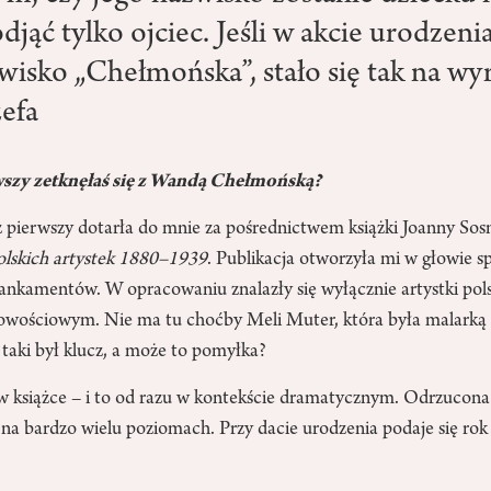
djąć tylko ojciec. Jeśli w akcie urodzen
zwisko „Chełmońska”, stało się tak na wy
zefa
wszy zetknęłaś się z Wandą Chełmońską?
az pierwszy dotarła do mnie za pośrednictwem książki Joanny So
lskich artystek 1880–1939
. Publikacja otworzyła mi w głowie s
ankamentów. W opracowaniu znalazły się wyłącznie artystki pols
owościowym. Nie ma tu choćby Meli Muter, która była malarką
taki był klucz, a może to pomyłka?
w książce – i to od razu w kontekście dramatycznym. Odrzucona 
na bardzo wielu poziomach. Przy dacie urodzenia podaje się rok 