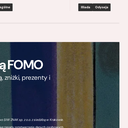
ególne
Illiada
Odyseja
ają FOMO
zniżki, prezenty i
 SIW ZNAK sp. z o.o. z siedzibą w Krakowie.
owe zasady przetwarzania danych osobowych,