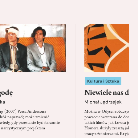
Kultura i Sztuka
godę
Niewiele nas dzi
ka
Michał Jędrzejek
ing (2007) Wesa Andersona
Można w Odysei zobaczyć pier
dróż naprawdę może zmienić
powrocie weterana do domu, w
wtedy, gdy przestanie być starannie
takich filmów jak Łowca jeleni
 narcystycznym projektem
Homera służyły zresztą jako na
pracy z żołnierzami. Kryją też 