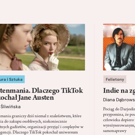
ura i Sztuka
Felietony
tenmania. Dlaczego TikTok
Indie na z
ochał Jane Austen
Diana Dąbrows
Śliwińska
Pociąg do Darjeel
przypomina, że po
mania graniczy dziś niemal z szaleństwem, które
człowieka dopiero 
ia do zakupu osobliwych, niekoniecznie
wyreżyserowanym,
tnych gadżetów, organizacji przyjęć i cosplayów w
samonaprawy
regencji. Dlaczego TikTok pokochał uniwersum