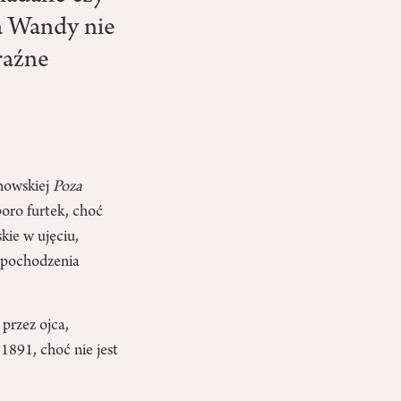
ia Wandy nie
raźne
snowskiej
Poza
poro furtek, choć
kie w ujęciu,
 pochodzenia
przez ojca,
1891, choć nie jest