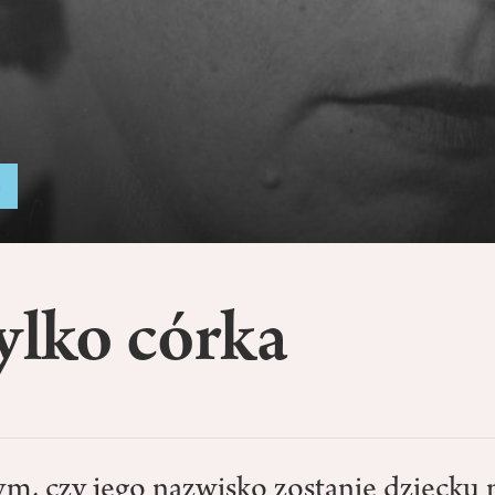
a
ylko córka
ym, czy jego nazwisko zostanie dziecku