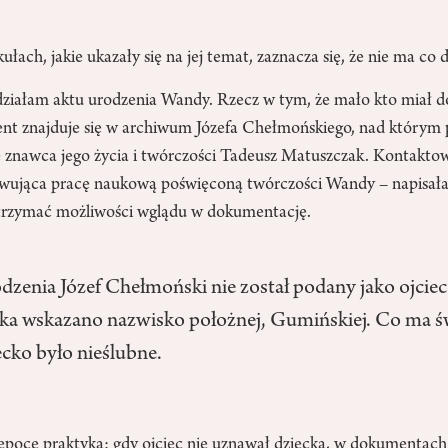
ułach, jakie ukazały się na jej temat, zaznacza się, że nie ma co
ziałam aktu urodzenia Wandy. Rzecz w tym, że mało kto miał do
t znajduje się w archiwum Józefa Chełmońskiego, nad którym 
e znawca jego życia i twórczości Tadeusz Matuszczak. Kontaktow
wująca pracę naukową poświęconą twórczości Wandy – napisała
otrzymać możliwości wglądu w dokumentację.
dzenia Józef Chełmoński nie został podany jako ojciec
ska wskazano nazwisko położnej, Gumińskiej. Co ma ś
ecko było nieślubne.
epoce praktyka: gdy ojciec nie uznawał dziecka, w dokumentac