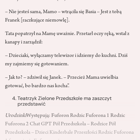
– Nie jesteś sama, Mamo – wtrąciła się Basia – Jest z tobą
Franek [raczkujące niemowlę].
Tata popatrzył na Mamę uważnie. Przetarł oczy ręką, wstał z
kanapy i zarządził:
– Dzieciaki, wyłączamy telewizor i idziemy do kuchni. Dziś
my zajmiemy się gotowaniem.
– Jak to? – zdziwił się Janek. – Przecież Mama uwielbia
gotować, bo bardzo nas kocha”.
Teatrzyk Zielone Przedszkole ma zaszczyt
przedstawić
Urodzinki
Występują: Fuforon Rodzic Fuforona 1 Rodzic
Fuforona 2 Chat GPT Pół Przedszkola – Rodzice Pół
Przedszkola – Dzieci Kinderbale Przeszłości Rodzic Fuforona