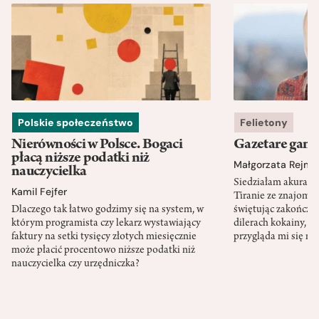
Polskie społeczeństwo
Felietony
Nierówności w Polsce. Bogaci
Gazetare gang
płacą niższe podatki niż
Małgorzata Rejme
nauczycielka
Siedziałam akurat 
Kamil Fejfer
Tiranie ze znajomy
Dlaczego tak łatwo godzimy się na system, w
świętując zakończen
którym programista czy lekarz wystawiający
dilerach kokainy, g
faktury na setki tysięcy złotych miesięcznie
przygląda mi się m
może płacić procentowo niższe podatki niż
nauczycielka czy urzędniczka?