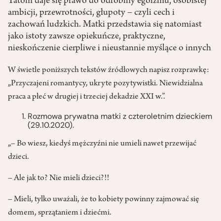
Tatom daje się prawo do odrobiny egoizmu, osobistej
ambicji, przewrotności, głupoty – czyli cech i
zachowań ludzkich. Matki przedstawia się natomiast
jako istoty zawsze opiekuńcze, praktyczne,
nieskończenie cierpliwe i nieustannie myślące o innych
W świetle poniższych tekstów źródłowych napisz rozprawkę:
„Przyczajeni romantycy, ukryte pozytywistki. Niewidzialna
praca a płeć w drugiej i trzeciej dekadzie XXI w.”.
Rozmowa prywatna matki z czteroletnim dzieckiem
(29.10.2020).
„– Bo wiesz, kiedyś mężczyźni nie umieli nawet przewijać
dzieci.
– Ale jak to? Nie mieli dzieci?!!
– Mieli, tylko uważali, że to kobiety powinny zajmować się
domem, sprzątaniem i dziećmi.