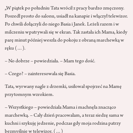
„W piątek po południu Tata wrócił z pracy bardzo zmęczony.
Poszedł prosto do salonu, usiadł na kanapie i włączył telewizor.
Po chwili dołączyli do niego Basia i Janek. Leżeli razem i w
milczeniu wpatrywali się w ekran. Tak zastała ich Mama, kiedy
parę minut później weszła do pokoju z obraną marchewką w
ręku (…).
– No dobrze – powiedziała. – Mam tego dość.
– Czego? – zainteresowała się Basia.
Tata, wyrwany nagle z drzemki, usiłował spojrzeć na Mamę
przytomnym wzrokiem.
– Wszystkiego – powiedziała Mama i machnęła znacząco
marchewką. – Cały dzień pracowałam, a teraz siedzę sama w
kuchni i szykuję jedzenie, podczas gdy moja rodzina patrzy
bezmyślnie w telewizor. (…)