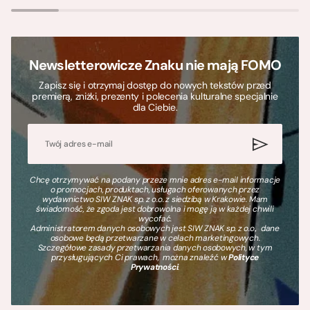
Newsletterowicze Znaku nie mają FOMO
Zapisz się i otrzymaj dostęp do nowych tekstów przed
premierą, zniżki, prezenty i polecenia kulturalne specjalnie
dla Ciebie.
Chcę otrzymywać na podany przeze mnie adres e-mail informacje
o promocjach, produktach, usługach oferowanych przez
wydawnictwo SIW ZNAK sp. z o.o. z siedzibą w Krakowie. Mam
świadomość, że zgoda jest dobrowolna i mogę ją w każdej chwili
wycofać.
Administratorem danych osobowych jest SIW ZNAK sp. z o.o., dane
osobowe będą przetwarzane w celach marketingowych.
Szczegółowe zasady przetwarzania danych osobowych, w tym
przysługujących Ci prawach, można znaleźć w
Polityce
Prywatności
.