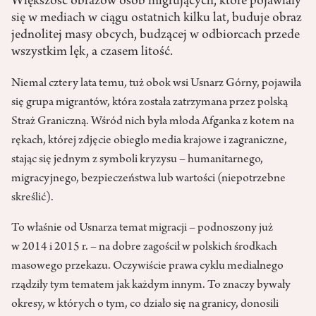
Większość obrazów osób migrujących, które pojawiały
się w mediach w ciągu ostatnich kilku lat, buduje obraz
jednolitej masy obcych, budzącej w odbiorcach przede
wszystkim lęk, a czasem litość.
Niemal cztery lata temu
,
tuż obok wsi Usnarz Górny, pojawiła
się grupa migrantów, która została zatrzymana przez polską
Straż Graniczną. Wśród nich była młoda Afganka z kotem na
rękach, której zdjęcie obiegło media krajowe i zagraniczne,
stając się jednym z symboli kryzysu – humanitarnego,
migracyjnego, bezpieczeństwa lub wartości (niepotrzebne
skreślić).
To właśnie od Usnarza temat migracji – podnoszony już
w 2014 i 2015 r. – na dobre zagościł w polskich środkach
masowego przekazu. Oczywiście prawa cyklu medialnego
rządziły tym tematem jak każdym innym. To znaczy bywały
okresy, w których o tym, co działo się na granicy, donosili