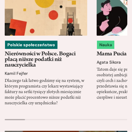
Polskie społeczeństwo
Nauka
Nierówności w Polsce. Bogaci
Mama Pucia się
płacą niższe podatki niż
Agata Sikora
nauczycielka
Tatom daje się pra
Kamil Fejfer
osobistej ambicji, 
Dlaczego tak łatwo godzimy się na system, w
czyli cech i zachow
którym programista czy lekarz wystawiający
przedstawia się nat
faktury na setki tysięcy złotych miesięcznie
opiekuńcze, praktyc
może płacić procentowo niższe podatki niż
cierpliwe i nieusta
nauczycielka czy urzędniczka?