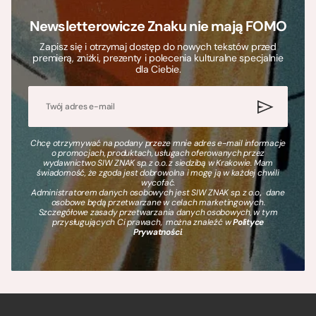
Newsletterowicze Znaku nie mają FOMO
Zapisz się i otrzymaj dostęp do nowych tekstów przed
premierą, zniżki, prezenty i polecenia kulturalne specjalnie
dla Ciebie.
Chcę otrzymywać na podany przeze mnie adres e-mail informacje
o promocjach, produktach, usługach oferowanych przez
wydawnictwo SIW ZNAK sp. z o.o. z siedzibą w Krakowie. Mam
świadomość, że zgoda jest dobrowolna i mogę ją w każdej chwili
wycofać.
Administratorem danych osobowych jest SIW ZNAK sp. z o.o., dane
osobowe będą przetwarzane w celach marketingowych.
Szczegółowe zasady przetwarzania danych osobowych, w tym
przysługujących Ci prawach, można znaleźć w
Polityce
Prywatności
.