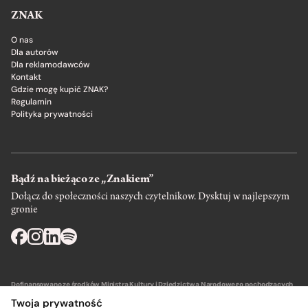
ZNAK
O nas
Dla autorów
Dla reklamodawców
Kontakt
Gdzie mogę kupić ZNAK?
Regulamin
Polityka prywatności
Bądź na bieżąco ze „Znakiem”
Dołącz do społeczności naszych czytelnikow. Dysktuj w najlepszym
gronie
Dofinansowano ze środków Ministra Kultury i Dziedzictwa Narodowego pochodzących
z Funduszu Promocji Kultury – państwowego funduszu celowego.
Twoja prywatność