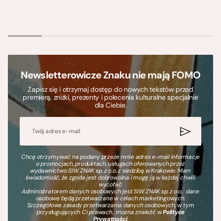
Newsletterowicze Znaku nie mają FOMO
Zapisz się i otrzymaj dostęp do nowych tekstów przed
premierą, zniżki, prezenty i polecenia kulturalne specjalnie
dla Ciebie.
Chcę otrzymywać na podany przeze mnie adres e-mail informacje
o promocjach, produktach, usługach oferowanych przez
wydawnictwo SIW ZNAK sp. z o.o. z siedzibą w Krakowie. Mam
świadomość, że zgoda jest dobrowolna i mogę ją w każdej chwili
wycofać.
Administratorem danych osobowych jest SIW ZNAK sp. z o.o., dane
osobowe będą przetwarzane w celach marketingowych.
Szczegółowe zasady przetwarzania danych osobowych, w tym
przysługujących Ci prawach, można znaleźć w
Polityce
Prywatności
.