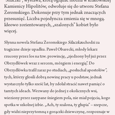
"Siłaczki", wystawa, którą oglądać można w krakowskiej
Kamienicy Hipolitów, odwołuje się do utworu Stefana
Żeromskiego. Dokonuje przy tym jednak znaczących
przesunięć. Liczba pojedyncza zmienia się w mnogą.
Ideowo zorientowanych, „szalonych” kobiet było
więcej.
Słynna nowela Stefana Żeromskiego
Siłaczka
uchodzi za
tragiczne dzieje upadku. Paweł Obarecki, młody lekarz
rzucony przez los na tzw. prowincję, „zjedzony był już przez
Obrzydłówek wraz z sercem, mózgiem i energią”. Do
Obrzydłówka trafił zaraz po studiach, „posłuchał apostołów”,
tych, którzy głosili dobrą nowinę pracy u podstaw, jednak
wystarczyło tylko sześć lat, by zdołał stracić nawet pamięć o
tamtych ideach. Wezwany do jednej z okolicznych wsi,
wieziony przez zasypane śniegiem pola, nie miał pojęcia, kogo
spotka w szkolnej izbie. „Ach, ty szalona, ty głupia” – szepcze,
gdy widzi nieprzytomną z gorączki dziewczynę, rozpoznaje w