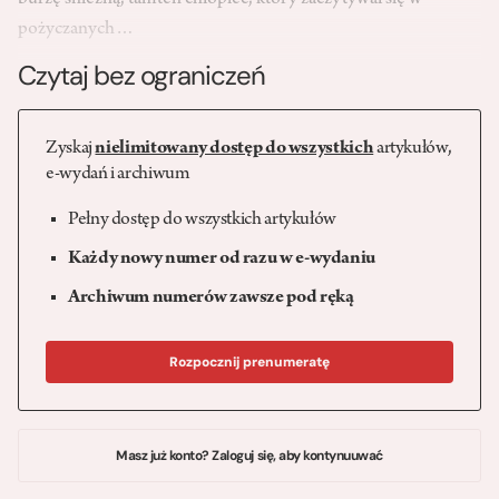
burzę śnieżną, tamten chłopiec, który zaczytywał się w
pożyczanych…
Czytaj bez ograniczeń
Zyskaj
nielimitowany dostęp do wszystkich
artykułów,
e-wydań i archiwum
Pełny dostęp do wszystkich artykułów
Każdy nowy numer od razu w e-wydaniu
Archiwum numerów zawsze pod ręką
Rozpocznij prenumeratę
Masz już konto? Zaloguj się, aby kontynuuwać