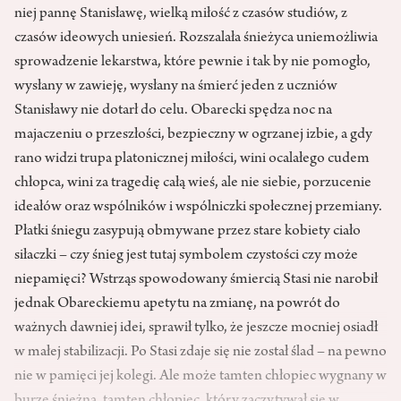
niej pannę Stanisławę, wielką miłość z czasów studiów, z
czasów ideowych uniesień. Rozszalała śnieżyca uniemożliwia
sprowadzenie lekarstwa, które pewnie i tak by nie pomogło,
wysłany w zawieję, wysłany na śmierć jeden z uczniów
Stanisławy nie dotarł do celu. Obarecki spędza noc na
majaczeniu o przeszłości, bezpieczny w ogrzanej izbie, a gdy
rano widzi trupa platonicznej miłości, wini ocalałego cudem
chłopca, wini za tragedię całą wieś, ale nie siebie, porzucenie
ideałów oraz wspólników i wspólniczki społecznej przemiany.
Płatki śniegu zasypują obmywane przez stare kobiety ciało
siłaczki – czy śnieg jest tutaj symbolem czystości czy może
niepamięci? Wstrząs spowodowany śmiercią Stasi nie narobił
jednak Obareckiemu apetytu na zmianę, na powrót do
ważnych dawniej idei, sprawił tylko, że jeszcze mocniej osiadł
w małej stabilizacji. Po Stasi zdaje się nie został ślad – na pewno
nie w pamięci jej kolegi. Ale może tamten chłopiec wygnany w