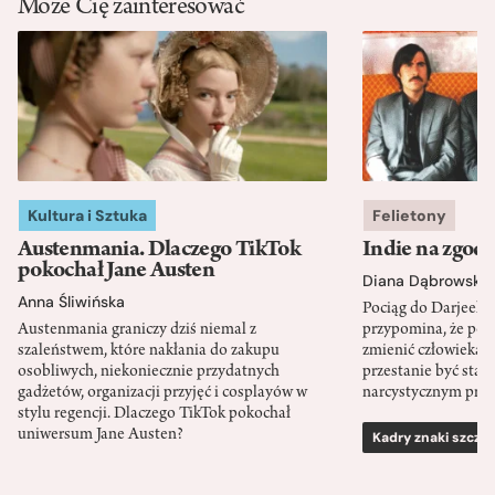
Może Cię zainteresować
Kultura i Sztuka
Felietony
Austenmania. Dlaczego TikTok
Indie na zgod
pokochał Jane Austen
Diana Dąbrowska
Anna Śliwińska
Pociąg do Darjeeli
Austenmania graniczy dziś niemal z
przypomina, że po
szaleństwem, które nakłania do zakupu
zmienić człowieka d
osobliwych, niekoniecznie przydatnych
przestanie być sta
gadżetów, organizacji przyjęć i cosplayów w
narcystycznym pro
stylu regencji. Dlaczego TikTok pokochał
uniwersum Jane Austen?
Kadry znaki szcze