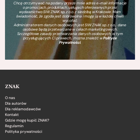
Chcę otrzymywać na podany przeze mnie adres e-mail informacje
o promocjach, produktach, usługach oferowanych przez
wydawnictwo SIW ZNAK sp. z o.o. z siedzibą w Krakowie. Mam
świadomość, że zgoda jest dobrowolna i mogę ją w każdej chwili
wycofać.
Administratorem danych osobowych jest SIW ZNAK sp. z o.o., dane
osobowe będą przetwarzane w celach marketingowych.
Szczegółowe zasady przetwarzania danych osobowych, w tym
przysługujących Ci prawach, można znaleźć w
Polityce
Prywatności
.
ZNAK
O nas
Dla autorów
Dla reklamodawców
Kontakt
Gdzie mogę kupić ZNAK?
Regulamin
Polityka prywatności