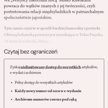
We „Wszyscy zakochani nocą" Mieko Kawakami
powraca do wątków znanych z jej twórczości, czyli
portretowania relacji międzyludzkich w patriarchalnym
społeczeństwie japońskim.
Tym razem czyni to w sposób bardziej kameralny i poetycki.
Główną bohaterką powieści jest mieszkająca w Tokio Fuyuko,
34-letnia korektorka, która,…
Czytaj bez ograniczeń
Zyskaj
nielimitowany dostęp do wszystkich
artykułów,
e-wydań i archiwum
Pełny dostęp do wszystkich artykułów
Każdy nowy numer od razu w e-wydaniu
Archiwum numerów zawsze pod ręką