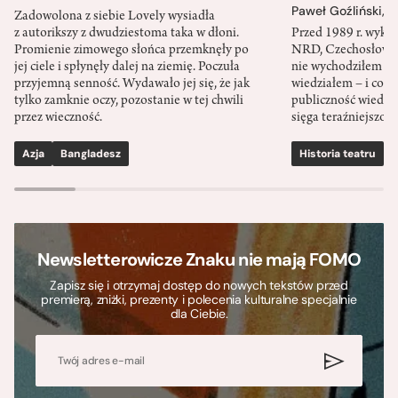
Paweł Goźliński
,
S
Zadowolona z siebie Lovely wysiadła
z autorikszy z dwudziestoma taka w dłoni.
Przed 1989 r. wykł
Promienie zimowego słońca przemknęły po
NRD, Czechosłowacj
jej ciele i spłynęły dalej na ziemię. Poczuła
nie wychodziłem po
przyjemną senność. Wydawało jej się, że jak
wiedziałem – i co w
tylko zamknie oczy, pozostanie w tej chwili
publiczność wiedzia
przez wieczność.
sięga teraźniejszośc
Azja
Bangladesz
Historia teatru
S
Newsletterowicze Znaku nie mają FOMO
Zapisz się i otrzymaj dostęp do nowych tekstów przed
premierą, zniżki, prezenty i polecenia kulturalne specjalnie
dla Ciebie.