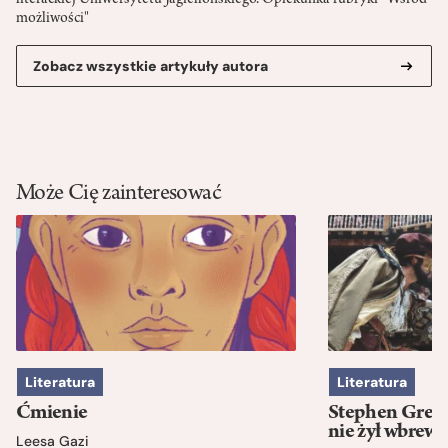
literackiej Uniwersytetu Jagiellońskiego. Opiekunka rubryki "Wśród
możliwości"
Zobacz wszystkie artykuły autora
Może Cię zainteresować
Literatura
Literatura
Ćmienie
Stephen Green
nie żył wbrew 
Leesa Gazi