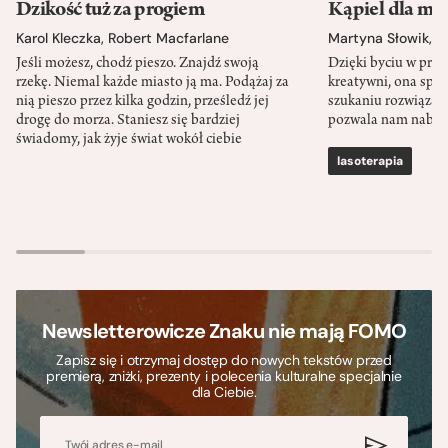
Dzikość tuż za progiem
Kąpiel dla mó
Karol Kleczka
,
Robert Macfarlane
Martyna Słowik
,
J
Jeśli możesz, chodź pieszo. Znajdź swoją
Dzięki byciu w przy
rzekę. Niemal każde miasto ją ma. Podążaj za
kreatywni, ona spr
nią pieszo przez kilka godzin, prześledź jej
szukaniu rozwiązań
drogę do morza. Staniesz się bardziej
pozwala nam nabra
świadomy, jak żyje świat wokół ciebie
lasoterapia
Newsletterowicze Znaku nie mają FOMO
Zapisz się i otrzymaj dostęp do nowych tekstów przed
premierą, zniżki, prezenty i polecenia kulturalne specjalnie
dla Ciebie.