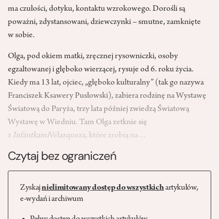
ma czułości, dotyku, kontaktu wzrokowego. Dorośli są
poważni, zdystansowani, dziewczynki – smutne, zamknięte
w sobie.
Olga, pod okiem matki, zręcznej rysowniczki, osoby
egzaltowanej i głęboko wierzącej, rysuje od 6. roku życia.
Kiedy ma 13 lat, ojciec, „głęboko kulturalny” (tak go nazywa
Franciszek Ksawery Pusłowski), zabiera rodzinę na Wystawę
Światową do Paryża, trzy lata później zwiedzą Światową
Wystawę w Wiedniu. Tam Olga zetknie się
z
Infantkami
Velazqueza, które zrobią na…
Czytaj bez ograniczeń
Zyskaj
nielimitowany dostęp do wszystkich
artykułów,
e-wydań i archiwum