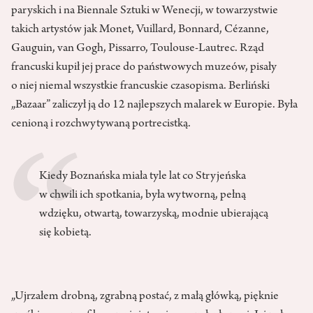
paryskich i na Biennale Sztuki w Wenecji, w towarzystwie
takich artystów jak Monet, Vuillard, Bonnard, Cézanne,
Gauguin, van Gogh, Pissarro, Toulouse-Lautrec. Rząd
francuski kupił jej prace do państwowych muzeów, pisały
o niej niemal wszystkie francuskie czasopisma. Berliński
„Bazaar” zaliczył ją do 12 najlepszych malarek w Europie. Była
cenioną i rozchwytywaną portrecistką.
Kiedy Boznańska miała tyle lat co Stryjeńska
w chwili ich spotkania, była wytworną, pełną
wdzięku, otwartą, towarzyską, modnie ubierającą
się kobietą.
„Ujrzałem drobną, zgrabną postać, z małą główką, pięknie