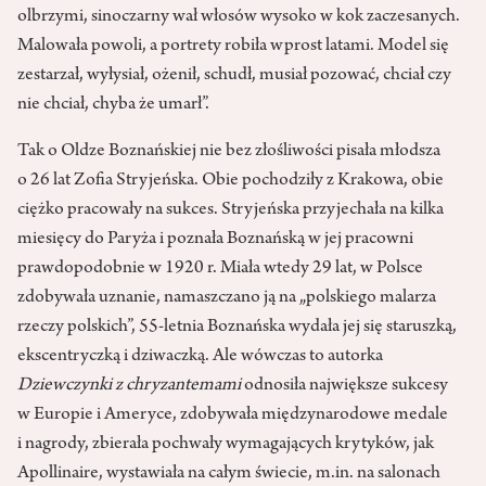
olbrzymi, sinoczarny wał włosów wysoko w kok zaczesanych.
Malowała powoli, a portrety robiła wprost latami. Model się
zestarzał, wyłysiał, ożenił, schudł, musiał pozować, chciał czy
nie chciał, chyba że umarł”.
Tak o Oldze Boznańskiej nie bez złośliwości pisała młodsza
o 26 lat Zofia Stryjeńska. Obie pochodziły z Krakowa, obie
ciężko pracowały na sukces. Stryjeńska przyjechała na kilka
miesięcy do Paryża i poznała Boznańską w jej pracowni
prawdopodobnie w 1920 r. Miała wtedy 29 lat, w Polsce
zdobywała uznanie, namaszczano ją na „polskiego malarza
rzeczy polskich”, 55-letnia Boznańska wydała jej się staruszką,
ekscentryczką i dziwaczką. Ale wówczas to autorka
Dziewczynki z chryzantemami
odnosiła największe sukcesy
w Europie i Ameryce, zdobywała międzynarodowe medale
i nagrody, zbierała pochwały wymagających krytyków, jak
Apollinaire, wystawiała na całym świecie, m.in. na salonach