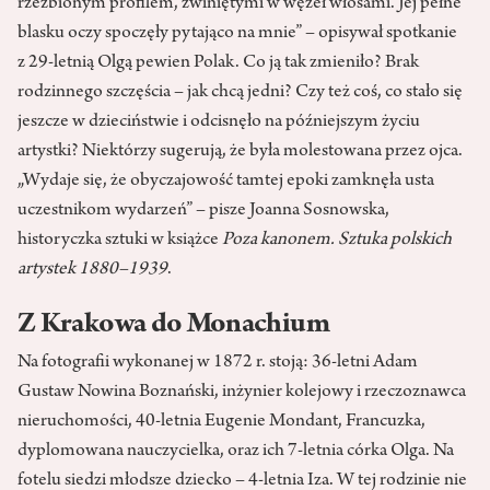
rzeźbionym profilem, zwiniętymi w węzeł włosami. Jej pełne
blasku oczy spoczęły pytająco na mnie” – opisywał spotkanie
z 29-letnią Olgą pewien Polak. Co ją tak zmieniło? Brak
rodzinnego szczęścia – jak chcą jedni? Czy też coś, co stało się
jeszcze w dzieciństwie i odcisnęło na późniejszym życiu
artystki? Niektórzy sugerują, że była molestowana przez ojca.
„Wydaje się, że obyczajowość tamtej epoki zamknęła usta
uczestnikom wydarzeń” – pisze Joanna Sosnowska,
historyczka sztuki w książce
Poza kanonem. Sztuka polskich
artystek 1880–1939
.
Z Krakowa do Monachium
Na fotografii wykonanej w 1872 r. stoją: 36-letni Adam
Gustaw Nowina Boznański, inżynier kolejowy i rzeczoznawca
nieruchomości, 40-letnia Eugenie Mondant, Francuzka,
dyplomowana nauczycielka, oraz ich 7-letnia córka Olga. Na
fotelu siedzi młodsze dziecko – 4-letnia Iza. W tej rodzinie nie