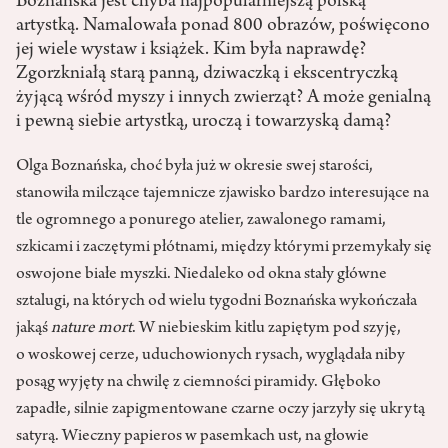
Boznańska jest chyba najpopularniejszą polską
artystką. Namalowała ponad 800 obrazów, poświęcono
jej wiele wystaw i książek. Kim była naprawdę?
Zgorzkniałą starą panną, dziwaczką i ekscentryczką
żyjącą wśród myszy i innych zwierząt? A może genialną
i pewną siebie artystką, uroczą i towarzyską damą?
Olga Boznańska, choć była już w okresie swej starości,
stanowiła milczące tajemnicze zjawisko bardzo interesujące na
tle ogromnego a ponurego atelier, zawalonego ramami,
szkicami i zaczętymi płótnami, między którymi przemykały się
oswojone białe myszki. Niedaleko od okna stały główne
sztalugi, na których od wielu tygodni Boznańska wykończała
jakąś
nature mort
. W niebieskim kitlu zapiętym pod szyję,
o woskowej cerze, uduchowionych rysach, wyglądała niby
posąg wyjęty na chwilę z ciemności piramidy. Głęboko
zapadłe, silnie zapigmentowane czarne oczy jarzyły się ukrytą
satyrą. Wieczny papieros w pasemkach ust, na głowie