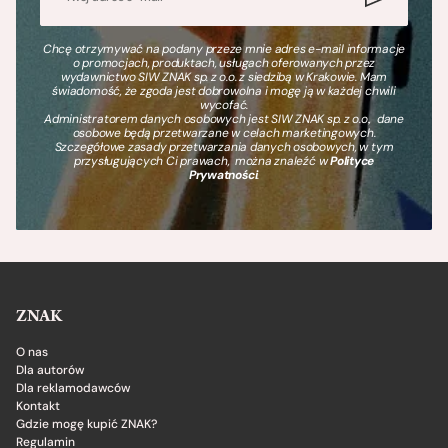
Chcę otrzymywać na podany przeze mnie adres e-mail informacje
o promocjach, produktach, usługach oferowanych przez
wydawnictwo SIW ZNAK sp. z o.o. z siedzibą w Krakowie. Mam
świadomość, że zgoda jest dobrowolna i mogę ją w każdej chwili
wycofać.
Administratorem danych osobowych jest SIW ZNAK sp. z o.o., dane
osobowe będą przetwarzane w celach marketingowych.
Szczegółowe zasady przetwarzania danych osobowych, w tym
przysługujących Ci prawach, można znaleźć w
Polityce
Prywatności
.
ZNAK
O nas
Dla autorów
Dla reklamodawców
Kontakt
Gdzie mogę kupić ZNAK?
Regulamin