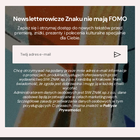
Newsletterowicze Znaku nie mają FOMO
Zapisz się i otrzymaj dostęp do nowych tekstów przed
premierą, zniżki, prezenty i polecenia kulturalne specjalnie
dla Ciebie.
Chcę otrzymywać na podany przeze mnie adres e-mail informacje
o promocjach, produktach, usługach oferowanych przez
wydawnictwo SIW ZNAK sp. z o.o. z siedzibą w Krakowie. Mam
świadomość, że zgoda jest dobrowolna i mogę ją w każdej chwili
wycofać.
Administratorem danych osobowych jest SIW ZNAK sp. z o.o., dane
osobowe będą przetwarzane w celach marketingowych.
Szczegółowe zasady przetwarzania danych osobowych, w tym
przysługujących Ci prawach, można znaleźć w
Polityce
Prywatności
.