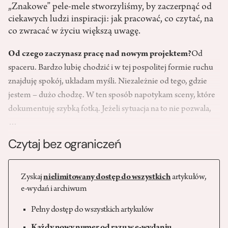
„Znakowe” pele-mele stworzyliśmy, by zaczerpnąć od
ciekawych ludzi inspiracji: jak pracować, co czytać, na
co zwracać w życiu większą uwagę.
Od czego zaczynasz pracę nad nowym projektem?
Od
spaceru. Bardzo lubię chodzić i w tej pospolitej formie ruchu
znajduję spokój, układam myśli. Niezależnie od tego, gdzie
jestem – dużo chodzę. W ten sposób napotykam sceny, które
dokumentuję szybką fotką. Jeżeli sytuacja na to nie pozwala,
…
Czytaj bez ograniczeń
Zyskaj
nielimitowany dostęp do wszystkich
artykułów,
e-wydań i archiwum
Pełny dostęp do wszystkich artykułów