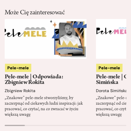
Może Cię zainteresować
Pele-mele
Pele-mele
Pele-mele | Odpowiada:
Pele-mele | O
Zbigniew Rokita
Simińska
Zbigniew Rokita
Dorota Simińska
„Znakowe” pele-mele stworzyliśmy, by
„Znakowe” pele-mel
zaczerpnąć od ciekawych ludzi inspiracji: jak
zaczerpnąć od ciekaw
pracować, co czytać, na co zwracać w życiu
pracować, co czytać,
większą uwagę
większą uwagę