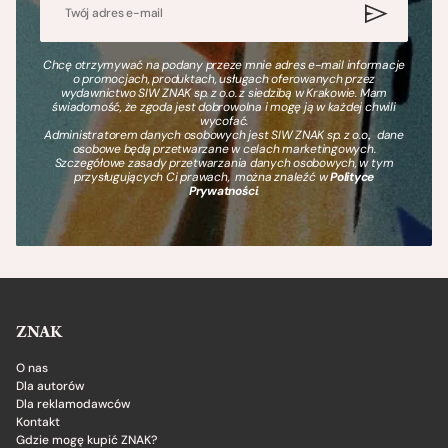
Chcę otrzymywać na podany przeze mnie adres e-mail informacje
o promocjach, produktach, usługach oferowanych przez
wydawnictwo SIW ZNAK sp. z o.o. z siedzibą w Krakowie. Mam
świadomość, że zgoda jest dobrowolna i mogę ją w każdej chwili
wycofać.
Administratorem danych osobowych jest SIW ZNAK sp. z o.o., dane
osobowe będą przetwarzane w celach marketingowych.
Szczegółowe zasady przetwarzania danych osobowych, w tym
przysługujących Ci prawach, można znaleźć w
Polityce
Prywatności
.
ZNAK
O nas
Dla autorów
Dla reklamodawców
Kontakt
Gdzie mogę kupić ZNAK?