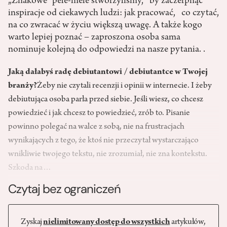
„Znakowe” pele-mele stworzyliśmy, by zaczerpnąć
inspiracje od ciekawych ludzi: jak pracować, co czytać,
na co zwracać w życiu większą uwagę. A także kogo
warto lepiej poznać – zaproszona osoba sama
nominuje kolejną do odpowiedzi na nasze pytania. .
Jaką dałabyś radę debiutantowi / debiutantce w Twojej
branży?
Żeby nie czytali recenzji i opinii w internecie. I żeby
debiutująca osoba parła przed siebie. Jeśli wiesz, co chcesz
powiedzieć i jak chcesz to powiedzieć, zrób to. Pisanie
powinno polegać na walce z sobą, nie na frustracjach
wynikających z tego, że ktoś nie przeczytał wystarczająco
wnikliwie twojego tekstu, nie zrozumiał, nie zna kontekstu.
Szkoda na…
Czytaj bez ograniczeń
Zyskaj
nielimitowany dostęp do wszystkich
artykułów,