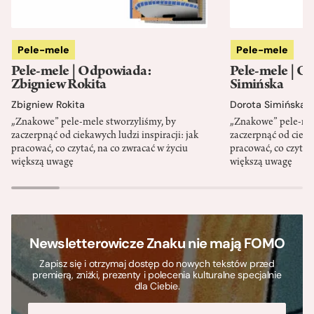
Pele-mele
Pele-mele
Pele-mele | Odpowiada:
Pele-mele | O
Zbigniew Rokita
Simińska
Zbigniew Rokita
Dorota Simińska
„Znakowe” pele-mele stworzyliśmy, by
„Znakowe” pele-mel
zaczerpnąć od ciekawych ludzi inspiracji: jak
zaczerpnąć od ciekaw
pracować, co czytać, na co zwracać w życiu
pracować, co czytać,
większą uwagę
większą uwagę
Newsletterowicze Znaku nie mają FOMO
Zapisz się i otrzymaj dostęp do nowych tekstów przed
premierą, zniżki, prezenty i polecenia kulturalne specjalnie
dla Ciebie.