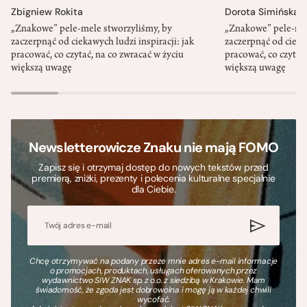
Zbigniew Rokita
Dorota Simińska
„Znakowe” pele-mele stworzyliśmy, by
„Znakowe” pele-mel
zaczerpnąć od ciekawych ludzi inspiracji: jak
zaczerpnąć od ciekaw
pracować, co czytać, na co zwracać w życiu
pracować, co czytać,
większą uwagę
większą uwagę
Newsletterowicze Znaku nie mają FOMO
Zapisz się i otrzymaj dostęp do nowych tekstów przed
premierą, zniżki, prezenty i polecenia kulturalne specjalnie
dla Ciebie.
Chcę otrzymywać na podany przeze mnie adres e-mail informacje
o promocjach, produktach, usługach oferowanych przez
wydawnictwo SIW ZNAK sp. z o.o. z siedzibą w Krakowie. Mam
świadomość, że zgoda jest dobrowolna i mogę ją w każdej chwili
wycofać.