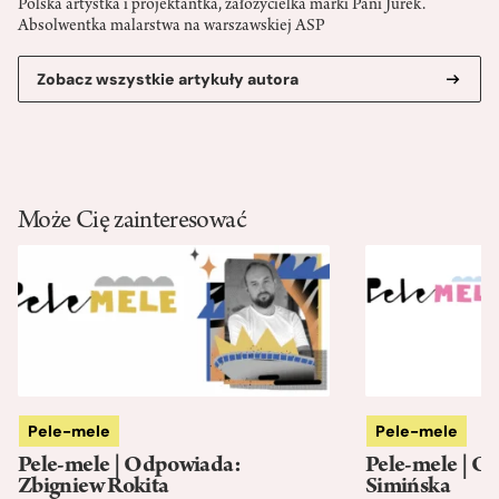
Polska artystka i projektantka, założycielka marki Pani Jurek.
Absolwentka malarstwa na warszawskiej ASP
Zobacz wszystkie artykuły autora
Może Cię zainteresować
Pele-mele
Pele-mele
Pele-mele | Odpowiada:
Pele-mele | O
Zbigniew Rokita
Simińska