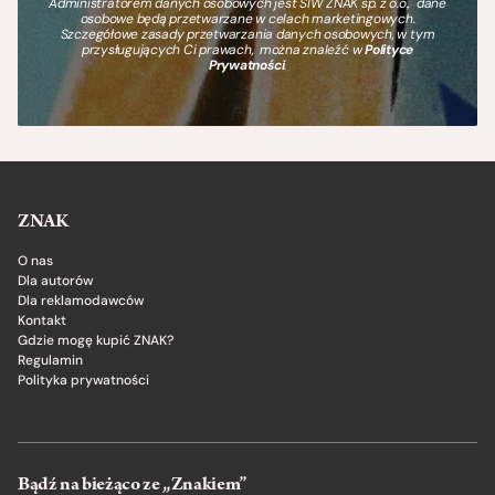
Administratorem danych osobowych jest SIW ZNAK sp. z o.o., dane
osobowe będą przetwarzane w celach marketingowych.
Szczegółowe zasady przetwarzania danych osobowych, w tym
przysługujących Ci prawach, można znaleźć w
Polityce
Prywatności
.
ZNAK
O nas
Dla autorów
Dla reklamodawców
Kontakt
Gdzie mogę kupić ZNAK?
Regulamin
Polityka prywatności
Bądź na bieżąco ze „Znakiem”