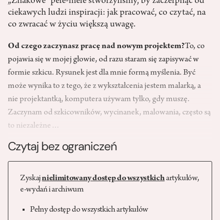
„Znakowe” pele-mele stworzyliśmy, by zaczerpnąć od
ciekawych ludzi inspiracji: jak pracować, co czytać, na
co zwracać w życiu większą uwagę.
Od czego zaczynasz pracę nad nowym projektem?
To, co
pojawia się w mojej głowie, od razu staram się zapisywać w
formie szkicu. Rysunek jest dla mnie formą myślenia. Być
może wynika to z tego, że z wykształcenia jestem malarką, a
nie projektantką, komputera używam tylko, gdy muszę.
Zaczynam od szkicowników, wycinanek, malowania, często są
to niezależne…
Czytaj bez ograniczeń
Zyskaj
nielimitowany dostęp do wszystkich
artykułów,
e-wydań i archiwum
Pełny dostęp do wszystkich artykułów