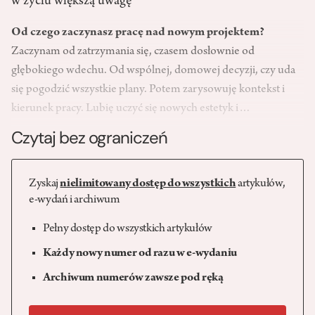
w życiu większą uwagę
Od czego zaczynasz pracę nad nowym projektem?
Zaczynam od zatrzymania się, czasem dosłownie od
głębokiego wdechu. Od wspólnej, domowej decyzji, czy uda
się pogodzić wszystkie plany. Potem zarysowuję kontekst i
kierunek pracy. Lubię uczyć się nowych estetyk i…
Czytaj bez ograniczeń
Zyskaj
nielimitowany dostęp do wszystkich
artykułów,
e-wydań i archiwum
Pełny dostęp do wszystkich artykułów
Każdy nowy numer od razu w e-wydaniu
Archiwum numerów zawsze pod ręką