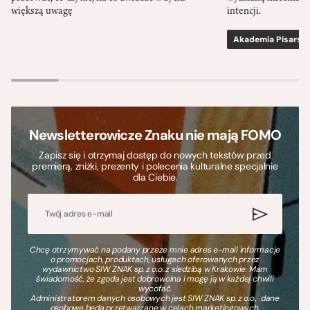
większą uwagę
intencji.
Akademia Pisarsk
Newsletterowicze Znaku nie mają FOMO
Zapisz się i otrzymaj dostęp do nowych tekstów przed
premierą, zniżki, prezenty i polecenia kulturalne specjalnie
dla Ciebie.
Chcę otrzymywać na podany przeze mnie adres e-mail informacje
o promocjach, produktach, usługach oferowanych przez
wydawnictwo SIW ZNAK sp. z o.o. z siedzibą w Krakowie. Mam
świadomość, że zgoda jest dobrowolna i mogę ją w każdej chwili
wycofać.
Administratorem danych osobowych jest SIW ZNAK sp. z o.o., dane
osobowe będą przetwarzane w celach marketingowych.