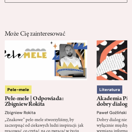
Może Cię zainteresować
Pele-mele
Literatura
Pele-mele | Odpowiada:
Akademia Pisa
Zbigniew Rokita
dobry dialog?
Zbigniew Rokita
Paweł Goźliński
„Znakowe” pele-mele stworzyliśmy, by
Dobry dialog niemal
zaczerpnąć od ciekawych ludzi inspiracji: jak
wyłącznie między r
pracować, co czytać, na co zwracać w życiu
wymianą informacji,