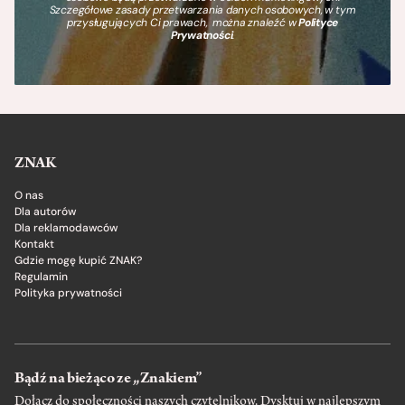
Szczegółowe zasady przetwarzania danych osobowych, w tym
przysługujących Ci prawach, można znaleźć w
Polityce
Prywatności
.
ZNAK
O nas
Dla autorów
Dla reklamodawców
Kontakt
Gdzie mogę kupić ZNAK?
Regulamin
Polityka prywatności
Bądź na bieżąco ze „Znakiem”
Dołącz do społeczności naszych czytelnikow. Dysktuj w najlepszym