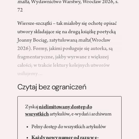
malta
, Wydawnictwo Warstwy, Wrocław 2026, s.
72
Wiersze-szczątki – tak miałoby się ochotę opisać
utwory składające się na drugą książkę poetycką
Joanny Bociąg, zatytułowaną
malta
(Wrocław
2026). Formy, jakimi posługuje się autorka, są
fragmentaryczne, jakby wyrwane z większej
całości; w trakcie lektury kolejnych utworów
usiłujemy…
Czytaj bez ograniczeń
Zyskaj
nielimitowany dostęp do
wszystkich
artykułów, e-wydań i archiwum
Pełny dostęp do wszystkich artykułów
Każdy nowy numer od razu w e-