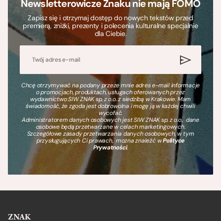
Newsletterowicze Znaku nie mają FOMO
Zapisz się i otrzymaj dostęp do nowych tekstów przed
premierą, zniżki, prezenty i polecenia kulturalne specjalnie
dla Ciebie.
Chcę otrzymywać na podany przeze mnie adres e-mail informacje
o promocjach, produktach, usługach oferowanych przez
wydawnictwo SIW ZNAK sp. z o.o. z siedzibą w Krakowie. Mam
świadomość, że zgoda jest dobrowolna i mogę ją w każdej chwili
wycofać.
Administratorem danych osobowych jest SIW ZNAK sp. z o.o., dane
osobowe będą przetwarzane w celach marketingowych.
Szczegółowe zasady przetwarzania danych osobowych, w tym
przysługujących Ci prawach, można znaleźć w
Polityce
Prywatności
.
ZNAK