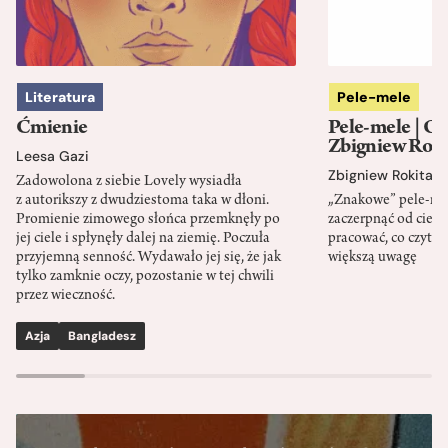
Literatura
Pele-mele
Ćmienie
Pele-mele | O
Zbigniew Roki
Leesa Gazi
Zbigniew Rokita
Zadowolona z siebie Lovely wysiadła
z autorikszy z dwudziestoma taka w dłoni.
„Znakowe” pele-mel
Promienie zimowego słońca przemknęły po
zaczerpnąć od ciekaw
jej ciele i spłynęły dalej na ziemię. Poczuła
pracować, co czytać,
przyjemną senność. Wydawało jej się, że jak
większą uwagę
tylko zamknie oczy, pozostanie w tej chwili
przez wieczność.
Azja
Bangladesz