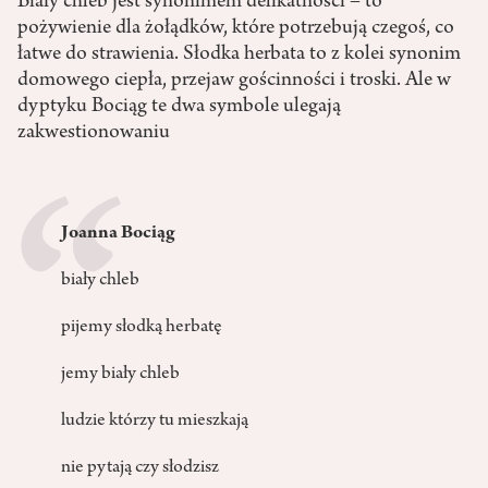
Biały chleb jest synonimem delikatności – to
pożywienie dla żołądków, które potrzebują czegoś, co
łatwe do strawienia. Słodka herbata to z kolei synonim
domowego ciepła, przejaw gościnności i troski. Ale w
dyptyku Bociąg te dwa symbole ulegają
zakwestionowaniu
Joanna Bociąg
biały chleb
pijemy słodką herbatę
jemy biały chleb
ludzie którzy tu mieszkają
nie pytają czy słodzisz