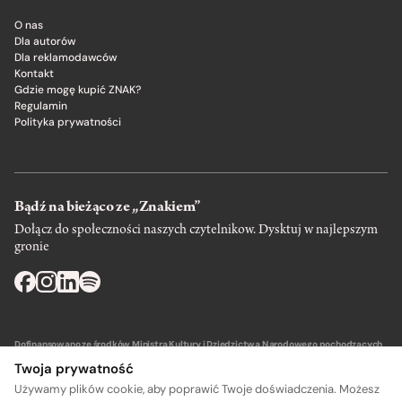
O nas
Dla autorów
Dla reklamodawców
Kontakt
Gdzie mogę kupić ZNAK?
Regulamin
Polityka prywatności
Bądź na bieżąco ze „Znakiem”
Dołącz do społeczności naszych czytelnikow. Dysktuj w najlepszym
gronie
Dofinansowano ze środków Ministra Kultury i Dziedzictwa Narodowego pochodzących
z Funduszu Promocji Kultury – państwowego funduszu celowego.
Twoja prywatność
Używamy plików cookie, aby poprawić Twoje doświadczenia. Możesz