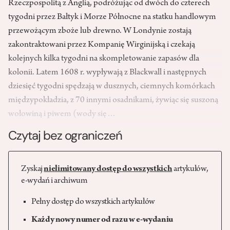
Rzeczpospolitą z Anglią, podróżując od dwóch do czterech
tygodni przez Bałtyk i Morze Północne na statku handlowym
przewożącym zboże lub drewno. W Londynie zostają
zakontraktowani przez Kompanię Wirginijską i czekają
kolejnych kilka tygodni na skompletowanie zapasów dla
kolonii. Latem 1608 r. wypływają z Blackwall i następnych
dziesięć tygodni spędzają w dusznych, ciemnych komórkach
międzypokładzia, z 70 innymi osadnikami, żywiąc się suszoną
wołowiną i piwem (wody się…
Czytaj bez ograniczeń
Zyskaj
nielimitowany dostęp do wszystkich
artykułów,
e-wydań i archiwum
Pełny dostęp do wszystkich artykułów
Każdy nowy numer od razu w e-wydaniu