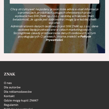
Chcę otrzymywać na podany przeze mnie adres e-mail informacje
o promocjach, produktach, usługach oferowanych przez
wydawnictwo SIW ZNAK sp. z o.o. z siedzibą w Krakowie. Mam
świadomość, że zgoda jest dobrowolna i mogę ją w każdej chwili
wycofać.
Administratorem danych osobowych jest SIW ZNAK sp. z o.o., dane
osobowe będą przetwarzane w celach marketingowych.
Szczegółowe zasady przetwarzania danych osobowych, w tym
przysługujących Ci prawach, można znaleźć w
Polityce
Prywatności
.
ZNAK
O nas
Dla autorów
Dla reklamodawców
Kontakt
Gdzie mogę kupić ZNAK?
Regulamin