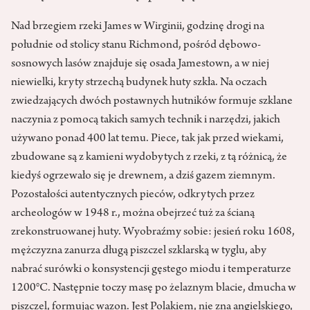
Nad brzegiem rzeki James w Wirginii, godzinę drogi na
południe od stolicy stanu Richmond, pośród dębowo-
sosnowych lasów znajduje się osada Jamestown, a w niej
niewielki, kryty strzechą budynek huty szkła. Na oczach
zwiedzających dwóch postawnych hutników formuje szklane
naczynia z pomocą takich samych technik i narzędzi, jakich
używano ponad 400 lat temu. Piece, tak jak przed wiekami,
zbudowane są z kamieni wydobytych z rzeki, z tą różnicą, że
kiedyś ogrzewało się je drewnem, a dziś gazem ziemnym.
Pozostałości autentycznych pieców, odkrytych przez
archeologów w 1948 r., można obejrzeć tuż za ścianą
zrekonstruowanej huty. Wyobraźmy sobie: jesień roku 1608,
mężczyzna zanurza długą piszczel szklarską w tyglu, aby
nabrać surówki o konsystencji gęstego miodu i temperaturze
1200°C. Następnie toczy masę po żelaznym blacie, dmucha w
piszczel, formując wazon. Jest Polakiem, nie zna angielskiego,