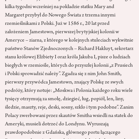
kilka tygodni wcześniej na pokładzie statku Mary and
Margaret przybył do Nowego Świata z trzema innymi
rzemieślnikami z Polski. Już w 1586 r., 20 lat przed
założeniem Jamestown, pierwszej brytyjskiej kolonii w
Ameryce – ziarna, z którego w kolejnych stuleciach wykwitnie
państwo Stanów Zjednoczonych – Richard Hakluyt, sekretarz
stanu królowej Elżbiety I oraz króla Jakuba I, pisze o ludziach
biegłych w rzemiośle, których do przyszłej kolonii „z Prusiech
i Polski sprowadzić należy”. Zgadza się z nim John Smith,
pierwszy przywódca Jamestown, znający Polskę ze swych
podróży, który notuje: „Moskwa i Polonia każdego roku wiele
tysięcy otrzymują za smołę, dziegieć, ług, popiół, len, liny,
śledzie, maszty, reje, deski, sosny, szkło i tym podobne”. Zanim
Polacy zwerbowani przez skautów Smitha wsiedli na statek do
Ameryki, musieli dotrzeć do Londynu. Wyruszają
prawdopodobnie z Gdańska, głównego portu łączącego