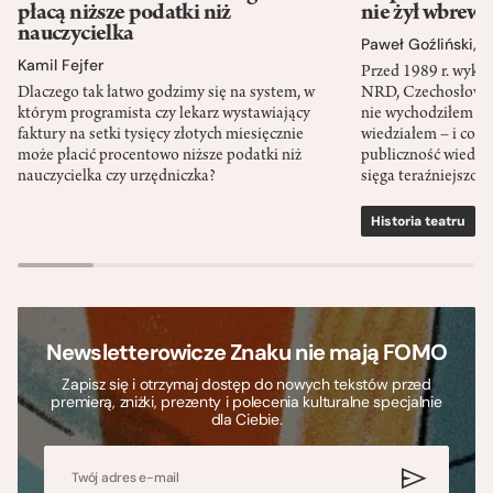
płacą niższe podatki niż
nie żył wbrew 
nauczycielka
Paweł Goźliński
,
S
Kamil Fejfer
Przed 1989 r. wykł
Dlaczego tak łatwo godzimy się na system, w
NRD, Czechosłowacj
którym programista czy lekarz wystawiający
nie wychodziłem po
faktury na setki tysięcy złotych miesięcznie
wiedziałem – i co w
może płacić procentowo niższe podatki niż
publiczność wiedzia
nauczycielka czy urzędniczka?
sięga teraźniejszośc
Historia teatru
S
Newsletterowicze Znaku nie mają FOMO
Zapisz się i otrzymaj dostęp do nowych tekstów przed
premierą, zniżki, prezenty i polecenia kulturalne specjalnie
dla Ciebie.