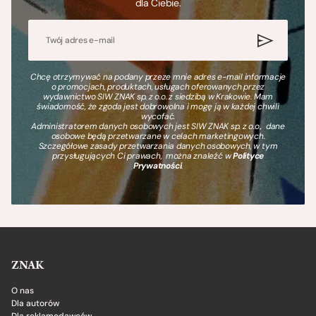
dla Ciebie.
Chcę otrzymywać na podany przeze mnie adres e-mail informacje
o promocjach, produktach, usługach oferowanych przez
wydawnictwo SIW ZNAK sp. z o.o. z siedzibą w Krakowie. Mam
świadomość, że zgoda jest dobrowolna i mogę ją w każdej chwili
wycofać.
Administratorem danych osobowych jest SIW ZNAK sp. z o.o., dane
osobowe będą przetwarzane w celach marketingowych.
Szczegółowe zasady przetwarzania danych osobowych, w tym
przysługujących Ci prawach, można znaleźć w
Polityce
Prywatności
.
ZNAK
O nas
Dla autorów