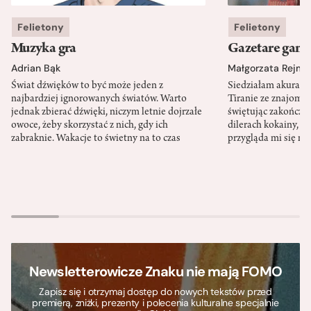
Felietony
Felietony
Muzyka gra
Gazetare gang
Adrian Bąk
Małgorzata Rejme
Świat dźwięków to być może jeden z
Siedziałam akurat 
najbardziej ignorowanych światów. Warto
Tiranie ze znajomy
jednak zbierać dźwięki, niczym letnie dojrzałe
świętując zakończen
owoce, żeby skorzystać z nich, gdy ich
dilerach kokainy, g
zabraknie. Wakacje to świetny na to czas
przygląda mi się m
Newsletterowicze Znaku nie mają FOMO
Zapisz się i otrzymaj dostęp do nowych tekstów przed
premierą, zniżki, prezenty i polecenia kulturalne specjalnie