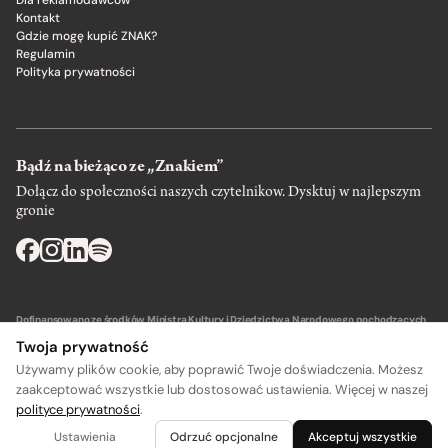
Dla reklamodawców
Kontakt
Gdzie mogę kupić ZNAK?
Regulamin
Polityka prywatności
Bądź na bieżąco ze „Znakiem”
Dołącz do społeczności naszych czytelnikow. Dysktuj w najlepszym
gronie
Dofinansowano ze środków Ministra Kultury i Dziedzictwa Narodowego pochodzących
z Funduszu Promocji Kultury – państwowego funduszu celowego.
Twoja prywatność
Używamy plików cookie, aby poprawić Twoje doświadczenia. Możesz
zaakceptować wszystkie lub dostosować ustawienia. Więcej w naszej
polityce prywatności
.
A
A
Wydawca: SIW Znak w Krakowie
Ustawienia
Odrzuć opcjonalne
Akceptuj wszystkie