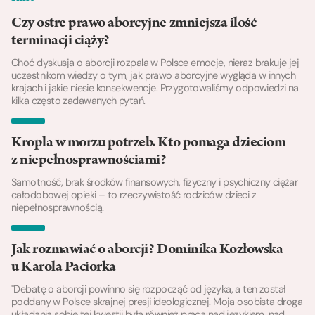
Czy ostre prawo aborcyjne zmniejsza ilość
terminacji ciąży?
Choć dyskusja o aborcji rozpala w Polsce emocje, nieraz brakuje jej
uczestnikom wiedzy o tym, jak prawo aborcyjne wygląda w innych
krajach i jakie niesie konsekwencje. Przygotowaliśmy odpowiedzi na
kilka często zadawanych pytań.
Kropla w morzu potrzeb. Kto pomaga dzieciom
z niepełnosprawnościami?
Samotność, brak środków finansowych, fizyczny i psychiczny ciężar
całodobowej opieki – to rzeczywistość rodziców dzieci z
niepełnosprawnością.
Jak rozmawiać o aborcji? Dominika Kozłowska
u Karola Paciorka
"Debatę o aborcji powinno się rozpocząć od języka, a ten został
poddany w Polsce skrajnej presji ideologicznej. Moja osobista droga
układania sobie tej kwestii była również pracą nad językiem, nad