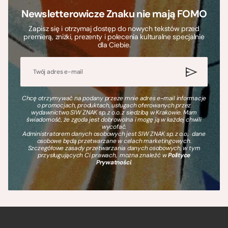
Newsletterowicze Znaku nie mają FOMO
Zapisz się i otrzymaj dostęp do nowych tekstów przed
premierą, zniżki, prezenty i polecenia kulturalne specjalnie
dla Ciebie.
Chcę otrzymywać na podany przeze mnie adres e-mail informacje
o promocjach, produktach, usługach oferowanych przez
wydawnictwo SIW ZNAK sp. z o.o. z siedzibą w Krakowie. Mam
świadomość, że zgoda jest dobrowolna i mogę ją w każdej chwili
wycofać.
Administratorem danych osobowych jest SIW ZNAK sp. z o.o., dane
osobowe będą przetwarzane w celach marketingowych.
Szczegółowe zasady przetwarzania danych osobowych, w tym
przysługujących Ci prawach, można znaleźć w
Polityce
Prywatności
.