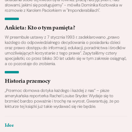
słowami, jakimi się posługujemy" - mówiła Dominika Kozłowska w
rozmowie z Karolem Paciorkiem w "Imponderabiliach".
Ankieta: Kto o tym pamięta?
W preambule ustawy z 7 stycznia 1993 r. zadeklarowano „prawo
każdego do odpowiedzialnego decydowania o posiadaniu dzieci
oraz prawo dostępu do informacji, edukacji, poradnictwa i środków
umożliwiających korzystanie z tego prawa”. Zapytaliśmy cztery
specjalistki, co przez blisko 30 lat udało się w tym zakresie osiągnąć,
a co pozostaje do zrobienia.
Historia przemocy
„Przemoc domowa dotyka każdego i każdej z nas” – pisze
amerykańska reporterka Rachel Louise Snyder. Wydaje się to
brzmieć bardzo poważnie i trochę na wyrost. Gwarantuję, że po
lekturze tej książki już takie wydawać się nie będzie.
Idee