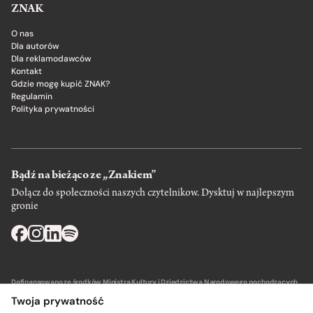
ZNAK
O nas
Dla autorów
Dla reklamodawców
Kontakt
Gdzie mogę kupić ZNAK?
Regulamin
Polityka prywatności
Bądź na bieżąco ze „Znakiem”
Dołącz do społeczności naszych czytelnikow. Dysktuj w najlepszym
gronie
Dofinansowano ze środków Ministra Kultury i Dziedzictwa Narodowego pochodzących
z Funduszu Promocji Kultury – państwowego funduszu celowego.
Twoja prywatność