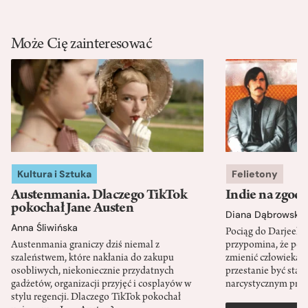
Może Cię zainteresować
Kultura i Sztuka
Felietony
Austenmania. Dlaczego TikTok
Indie na zgod
pokochał Jane Austen
Diana Dąbrowska
Anna Śliwińska
Pociąg do Darjeeli
Austenmania graniczy dziś niemal z
przypomina, że po
szaleństwem, które nakłania do zakupu
zmienić człowieka d
osobliwych, niekoniecznie przydatnych
przestanie być sta
gadżetów, organizacji przyjęć i cosplayów w
narcystycznym pro
stylu regencji. Dlaczego TikTok pokochał