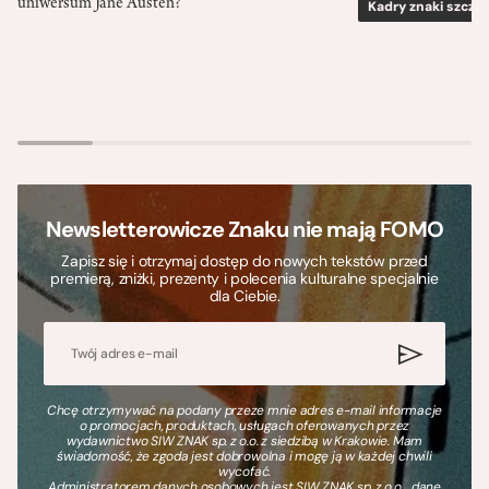
uniwersum Jane Austen?
Kadry znaki szcze
Newsletterowicze Znaku nie mają FOMO
Zapisz się i otrzymaj dostęp do nowych tekstów przed
premierą, zniżki, prezenty i polecenia kulturalne specjalnie
dla Ciebie.
Chcę otrzymywać na podany przeze mnie adres e-mail informacje
o promocjach, produktach, usługach oferowanych przez
wydawnictwo SIW ZNAK sp. z o.o. z siedzibą w Krakowie. Mam
świadomość, że zgoda jest dobrowolna i mogę ją w każdej chwili
wycofać.
Administratorem danych osobowych jest SIW ZNAK sp. z o.o., dane