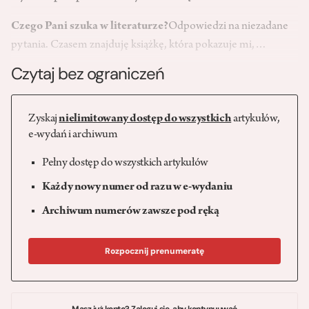
Czego Pani szuka w literaturze?
Odpowiedzi na niezadane
pytania. Czasem znajduję książkę, która pokazuje mi,…
Czytaj bez ograniczeń
Zyskaj
nielimitowany dostęp do wszystkich
artykułów,
e-wydań i archiwum
Pełny dostęp do wszystkich artykułów
Każdy nowy numer od razu w e-wydaniu
Archiwum numerów zawsze pod ręką
Rozpocznij prenumeratę
Masz już konto? Zaloguj się, aby kontynuuwać