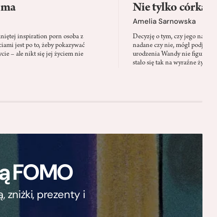
 ma
Nie tylko córka
Amelia Sarnowska
niętej inspiration porn osoba z
Decyzję o tym, czy jego nazwis
ami jest po to, żeby pokazywać
nadane czy nie, mógł podjąć tylk
cie – ale nikt się jej życiem nie
urodzenia Wandy nie figuruje 
stało się tak na wyraźne życzen
ają FOMO
zniżki, prezenty i