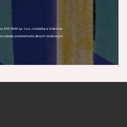
 SIW ZNAK sp. z o.o. z siedzibą w Krakowie.
owe zasady przetwarzania danych osobowych,