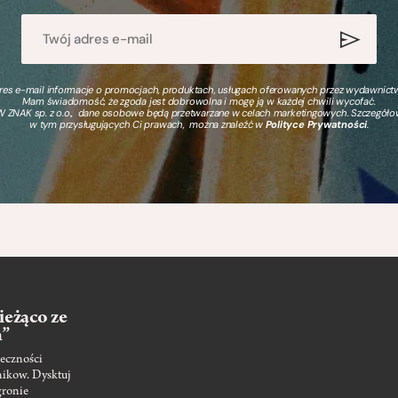
s e-mail informacje o promocjach, produktach, usługach oferowanych przez wydawnictwo
Mam świadomość, że zgoda jest dobrowolna i mogę ją w każdej chwili wycofać.
 ZNAK sp. z o.o., dane osobowe będą przetwarzane w celach marketingowych. Szczegół
w tym przysługujących Ci prawach, można znaleźć w
Polityce Prywatności
.
ieżąco ze
m”
eczności
nikow. Dysktuj
gronie