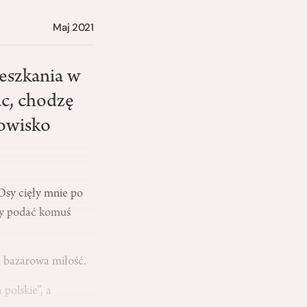
Maj 2021
ieszkania w
ac, chodzę
gowisko
Osy cięły mnie po
 by podać komuś
 bazarowa miłość.
polskie”, a