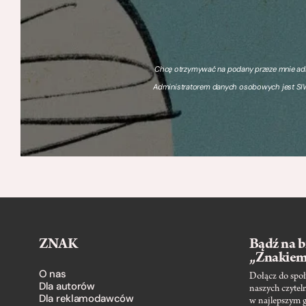
Chcę otrzymywać na podany przeze mnie adre
Administratorem danych osobowych jest SIW
ZNAK
Bądź na b
„Znakie
O nas
Dołącz do społ
Dla autorów
naszych czytel
Dla reklamodawców
w najlepszym 