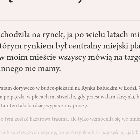
chodziła na rynek, ja po wielu latach m
którym rynkiem był centralny miejski pl
e w moim mieście wszyscy mówią na tar
 innego nie mamy.
ałam dorywczo w budce­-piekarni na Rynku Bałuckim w Łodzi. 
m po pączki, w plecach mi strzelało, gdy przesuwałam skrzynki,
n, tamten taki bardziej wypieczony proszę.
 tym zostać bazarowa trauma, ale tylko wzmocniła się we mnie
ach spożywczych więdnę, bo w skrzynkach są najczęściej „jabłka 