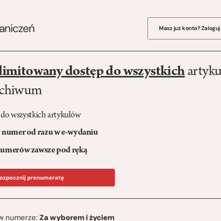
raniczeń
Masz już konto? Zaloguj
limitowany dostęp do wszystkich
artyku
rchiwum
 do wszystkich artykułów
numer od razu w e-wydaniu
umerów zawsze pod ręką
ozpocznij prenumeratę
ę w numerze:
Za wyborem i życiem