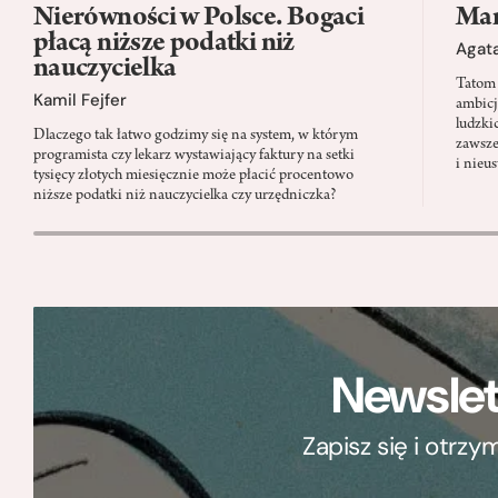
Nierówności w Polsce. Bogaci
Mam
płacą niższe podatki niż
Agata
nauczycielka
Tatom 
Kamil Fejfer
ambicj
ludzki
Dlaczego tak łatwo godzimy się na system, w którym
zawsze
programista czy lekarz wystawiający faktury na setki
i nieu
tysięcy złotych miesięcznie może płacić procentowo
niższe podatki niż nauczycielka czy urzędniczka?
Newslet
Zapisz się i otrz