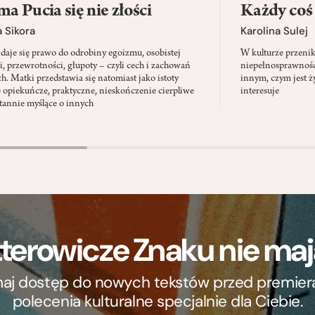
a Pucia się nie złości
Każdy coś
 Sikora
Karolina Sulej
daje się prawo do odrobiny egoizmu, osobistej
W kulturze przenik
i, przewrotności, głupoty – czyli cech i zachowań
niepełnosprawności
ch. Matki przedstawia się natomiast jako istoty
innym, czym jest ży
 opiekuńcze, praktyczne, nieskończenie cierpliwe
interesuje
stannie myślące o innych
terowicze Znaku nie m
ymaj dostęp do nowych tekstów przed premierą, 
polecenia kulturalne specjalnie dla Ciebie.