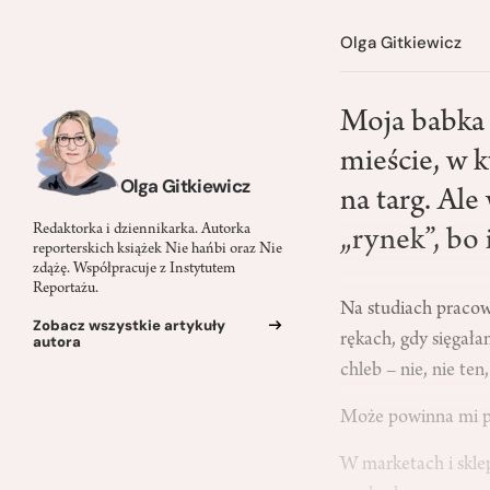
Olga Gitkiewicz
Moja babka 
mieście, w 
Olga Gitkiewicz
na targ. Al
Redaktorka i dziennikarka. Autorka
„rynek”, bo
reporterskich książek Nie hańbi oraz Nie
zdążę. Współpracuje z Instytutem
Reportażu.
Na studiach pracow
Zobacz wszystkie artykuły
rękach, gdy sięgała
autora
chleb – nie, nie te
Może powinna mi po
W marketach i sklep