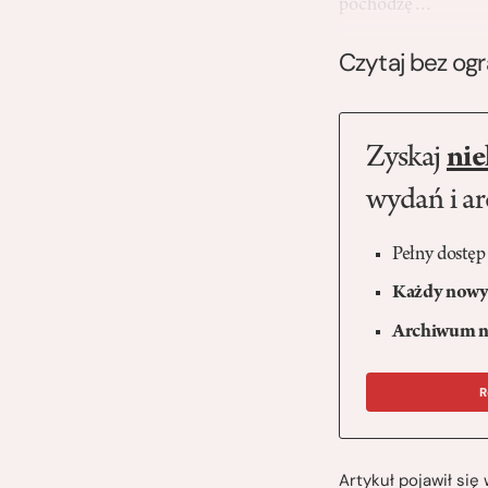
pochodzę…
Czytaj bez og
Zyskaj
nie
wydań i a
Pełny dostęp
Każdy nowy 
Archiwum n
R
Artykuł pojawił si