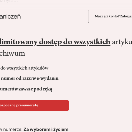
 już była…
raniczeń
Masz już konto? Zaloguj
limitowany dostęp do wszystkich
artyku
rchiwum
 do wszystkich artykułów
numer od razu w e-wydaniu
umerów zawsze pod ręką
ozpocznij prenumeratę
ę w numerze:
Za wyborem i życiem