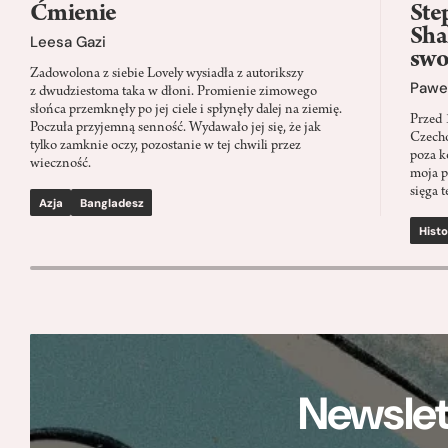
Ćmienie
Ste
Sha
Leesa Gazi
swo
Zadowolona z siebie Lovely wysiadła z autorikszy
Paweł
z dwudziestoma taka w dłoni. Promienie zimowego
słońca przemknęły po jej ciele i spłynęły dalej na ziemię.
Przed 
Poczuła przyjemną senność. Wydawało jej się, że jak
Czecho
tylko zamknie oczy, pozostanie w tej chwili przez
poza k
wieczność.
moja p
sięga t
Azja
Bangladesz
Histo
Newslet