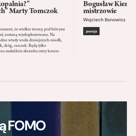
kopalnia?”
Bogusław Kierc |
ch” Marty Tomczok
mistrzowie
Wojciech Bonowicz
moment, że wielkie tereny, pod którymi
poezja
el, zostaną wyeksploatowane. Na
zie wtedy wielu dzisiejszych osiedli,
ąk, dróg, rzeczek. Będą tylko
 na maleńkim skrawku istny koniec
ają FOMO