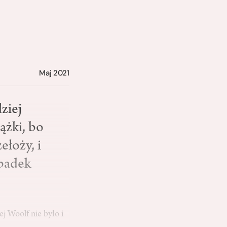
Maj 2021
ziej
ążki, bo
ełoży, i
ypadek
j Woolf nie było i