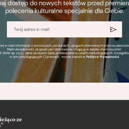
ymaj dostęp do nowych tekstów przed premierą, 
polecenia kulturalne specjalnie dla Ciebie.
s e-mail informacje o promocjach, produktach, usługach oferowanych przez wydawnictwo
Mam świadomość, że zgoda jest dobrowolna i mogę ją w każdej chwili wycofać.
 ZNAK sp. z o.o., dane osobowe będą przetwarzane w celach marketingowych. Szczegół
w tym przysługujących Ci prawach, można znaleźć w
Polityce Prywatności
.
ieżąco ze
m”