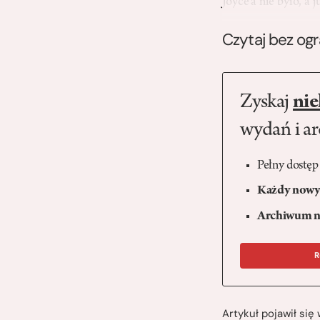
Joyce’a nie było, a
Czytaj bez og
Zyskaj
nie
wydań i a
Pełny dostęp
Każdy nowy 
Archiwum n
R
Artykuł pojawił si