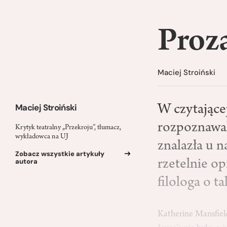
Proza
Maciej Stroiński
Maciej Stroiński
W czytającej
rozpoznawaln
Krytyk teatralny „Przekroju”, tłumacz,
wykładowca na UJ
znalazła u n
Zobacz wszystkie artykuły
autora
rzetelnie o
filologa o ta
Katherine Mansfield