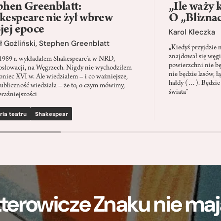
phen Greenblatt:
„Ile waży 
kespeare nie żył wbrew
O „Blizna
jej epoce
Karol Kleczka
 Goźliński
,
Stephen Greenblatt
„Kiedyś przyjdzie 
znajdował się węgi
1989 r. wykładałem Shakespeare’a w NRD,
powierzchni nie będ
słowacji, na Węgrzech. Nigdy nie wychodziłem
nie będzie lasów, ł
oniec XVI w. Ale wiedziałem – i co ważniejsze,
hałdy (…). Będzie
ubliczność wiedziała – że to, o czym mówimy,
świata”
eraźniejszości
ria teatru
Shakespear
terowicze Znaku nie m