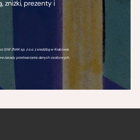
zniżki, prezenty i
 SIW ZNAK sp. z o.o. z siedzibą w Krakowie.
owe zasady przetwarzania danych osobowych,