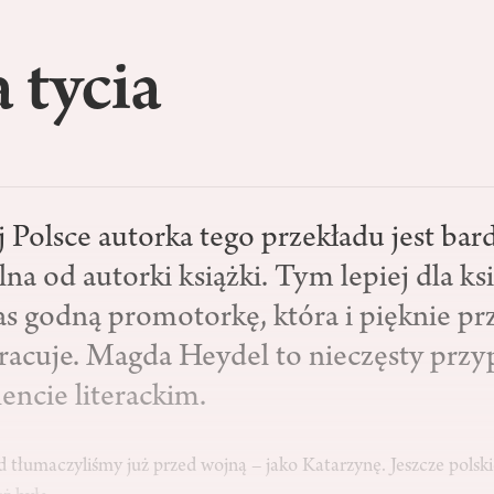
 tycia
 Polsce autorka tego przekładu jest bard
a od autorki książki. Tym lepiej dla ksi
as godną promotorkę, która i pięknie prz
pracuje. Magda Heydel to nieczęsty prz
lencie literackim.
 tłumaczyliśmy już przed wojną – jako Katarzynę. Jeszcze polskie