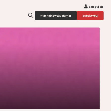
Zaloguj się
Kup najnowszy numer
Subskrybuj