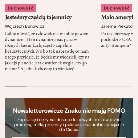
Duchowość
Duchowość
Jesteśmy częścią tajemnicy
Mało amerykań
Wojciech Bonowicz
Jarema Piekutows
Lubię mówić, że człowiek ma w sobie pewien
Po raz pierwszy w h
dynamizm. I ten dynamizm nas pcha w
pochodzi z USA. Cz
różnych kierunkach, często zupełnie
anty-Trumpem?
bezużytecznych. No bo tak naprawdę co nam
z tego przyjdzie, że będziemy wiedzieli, czy na
jakiejś planecie jest dwutlenek węgla, czy go
nie ma? A jednak chcemy to wiedzieć.
Newsletterowicze Znaku nie mają FOMO
Zapisz się i otrzymaj dostęp do nowych tekstów przed
premierą, zniżki, prezenty i polecenia kulturalne specjalnie
dla Ciebie.