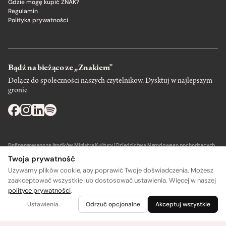
Gdzie mogę kupić ZNAK?
Regulamin
Polityka prywatności
Bądź na bieżąco ze „Znakiem”
Dołącz do społeczności naszych czytelnikow. Dysktuj w najlepszym
gronie
Dofinansowano ze środków Ministra Kultury i Dziedzictwa Narodowego pochodzących
z Funduszu Promocji Kultury – państwowego funduszu celowego.
Twoja prywatność
Używamy plików cookie, aby poprawić Twoje doświadczenia. Możesz
zaakceptować wszystkie lub dostosować ustawienia. Więcej w naszej
polityce prywatności
.
A
A
Wydawca: SIW Znak w Krakowie
Ustawienia
Odrzuć opcjonalne
Akceptuj wszystkie