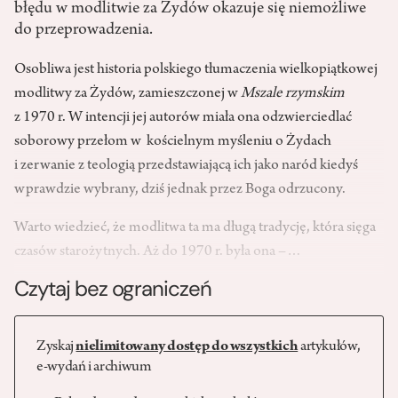
błędu w modlitwie za Żydów okazuje się niemożliwe
do przeprowadzenia.
Osobliwa jest historia polskiego tłumaczenia wielkopiątkowej
modlitwy za Żydów, zamieszczonej w
Mszale rzymskim
z 1970 r. W intencji jej autorów miała ona odzwierciedlać
soborowy przełom w kościelnym myśleniu o Żydach
i zerwanie z teologią przedstawiającą ich jako naród kiedyś
wprawdzie wybrany, dziś jednak przez Boga odrzucony.
Warto wiedzieć, że modlitwa ta ma długą tradycję, która sięga
czasów starożytnych. Aż do 1970 r. była ona –…
Czytaj bez ograniczeń
Zyskaj
nielimitowany dostęp do wszystkich
artykułów,
e-wydań i archiwum