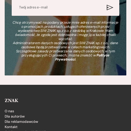
Chcę otrzymywać na podany przeze mnie adres e-mail informacje
o promocjach, produktach, usługach oferowanych przez
wydawnictwo SIW ZNAK sp. z o.o. z siedzibą w Krakowie. Mam
świadomość, że zgoda jest dobrowolna i mogę ją w każdej chwili
wycofać.
Administratorem danych osobowych jest SIW ZNAK sp. z o.o., dane
osobowe będą przetwarzane w celach marketingowych.
Szczegółowe zasady przetwarzania danych osobowych, w tym
przysługujących Ci prawach, można znaleźć w
Polityce
Prywatności
.
ZNAK
O nas
Dla autorów
Dla reklamodawców
Kontakt